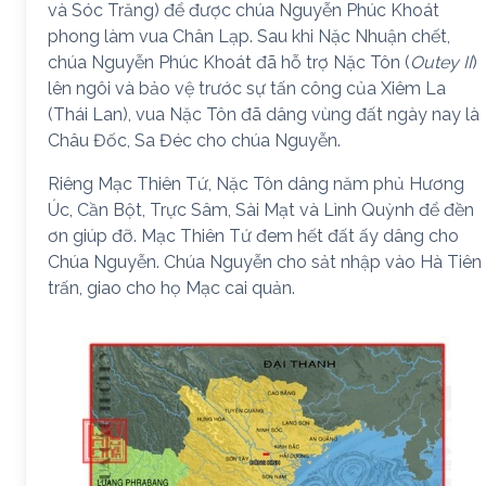
và Sóc Trăng) để được chúa Nguyễn Phúc Khoát
phong làm vua Chân Lạp. Sau khi Nặc Nhuận chết,
chúa Nguyễn Phúc Khoát đã hỗ trợ Nặc Tôn (
Outey II
)
lên ngôi và bảo vệ trước sự tấn công của Xiêm La
(Thái Lan), vua Nặc Tôn đã dâng vùng đất ngày nay là
Châu Đốc, Sa Đéc cho chúa Nguyễn.
Riêng Mạc Thiên Tứ, Nặc Tôn dâng năm phủ Hương
Úc, Cần Bột, Trực Sâm, Sài Mạt và Lình Quỳnh để đền
ơn giúp đỡ. Mạc Thiên Tứ đem hết đất ấy dâng cho
Chúa Nguyễn. Chúa Nguyễn cho sảt nhập vào Hà Tiên
trấn, giao cho họ Mạc cai quản.