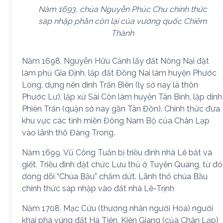
Năm 1693, chúa Nguyễn Phúc Chu chính thức
sáp nhập phần còn lại của vương quốc Chiêm
Thành
Năm 1698, Nguyễn Hữu Cảnh lấy đất Nông Nại đặt
làm phủ Gia Định, lập đất Đồng Nai làm huyện Phước
Long, dựng nên dinh Trấn Biên (lỵ sở nay là thôn
Phước Lư), lập xứ Sài Côn làm huyện Tân Bình, lập dinh
Phiên Trấn (quận sở nay gần Tân Đồn). Chính thức đưa
khu vực các tỉnh miền Đông Nam Bộ của Chân Lạp
vào lãnh thổ Đàng Trong.
Năm 1699, Vũ Công Tuấn bị triều đình nhà Lê bắt và
giết. Triều đình đặt chức Lưu thủ ở Tuyên Quang, từ đó
dòng dõi “Chúa Bầu” chấm dứt. Lãnh thổ chúa Bầu
chính thức sáp nhập vào đất nhà Lê-Trịnh
Năm 1708, Mạc Cửu (thương nhân người Hoa) người
khai phá vùng đất Hà Tiên, Kiên Giang (của Chân Lạp)