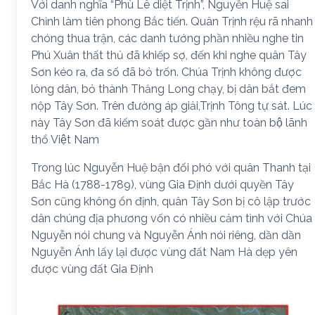
Với danh nghĩa “Phù Lê diệt Trịnh”, Nguyễn Huệ sai
Chỉnh làm tiên phong Bắc tiến. Quân Trịnh rệu rã nhanh
chóng thua trận, các danh tướng phần nhiều nghe tin
Phú Xuân thất thủ đã khiếp sợ, đến khi nghe quân Tây
Sơn kéo ra, đa số đã bỏ trốn. Chúa Trịnh không được
lòng dân, bỏ thành Thăng Long chạy, bị dân bắt đem
nộp Tây Sơn. Trên đường áp giải,Trịnh Tông tự sát. Lúc
này Tây Sơn đã kiếm soát được gần như toàn bộ lãnh
thổ Việt Nam
Trong lúc Nguyễn Huệ bận đối phó với quân Thanh tại
Bắc Hà (1788-1789), vùng Gia Định dưới quyền Tây
Sơn cũng không ổn định, quân Tây Sơn bị cô lập trước
dân chúng địa phương vốn có nhiều cảm tình với Chúa
Nguyễn nói chung và Nguyễn Ánh nói riêng, dần dần
Nguyễn Ánh lấy lại được vùng đất Nam Hà dẹp yên
được vùng đất Gia Định