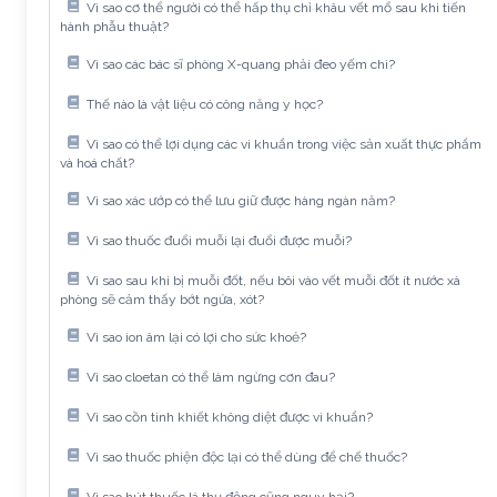
Vì sao cơ thể người có thể hấp thụ chỉ khâu vết mổ sau khi tiến
hành phẫu thuật?
Vì sao các bác sĩ phòng X-quang phải đeo yếm chì?
Thế nào là vật liệu có công năng y học?
Vì sao có thể lợi dụng các vi khuẩn trong việc sản xuất thực phẩm
và hoá chất?
Vì sao xác ướp có thể lưu giữ được hàng ngàn năm?
Vì sao thuốc đuổi muỗi lại đuổi được muỗi?
Vì sao sau khi bị muỗi đốt, nếu bôi vào vết muỗi đốt ít nước xà
phòng sẽ cảm thấy bớt ngứa, xót?
Vì sao ion âm lại có lợi cho sức khoẻ?
Vì sao cloetan có thể làm ngừng cơn đau?
Vì sao cồn tinh khiết không diệt được vi khuẩn?
Vì sao thuốc phiện độc lại có thể dùng để chế thuốc?
Vì sao hút thuốc lá thụ động cũng nguy hại?