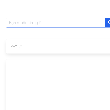
Search
for:
VẬT LÝ