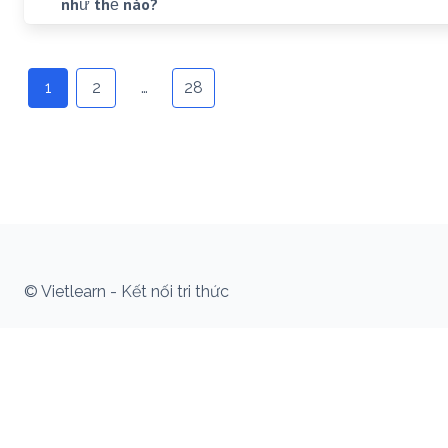
như thế nào?
Posts
navigation
1
2
…
28
© Vietlearn - Kết nối tri thức