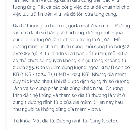
ra nhiều rãnh và cung, đánh dấu cung trên các vị trí
tương ứng. Tất cả các công việc đó là để chuẩn bị cho
việc lưu trữ tin trên vị trí và độ lớn của từng cung.
Đĩa từ thường có hai mặt, gọi là mặt 0 và mặt 1. Đường
rãnh từ đánh số bằng số hai hàng, đường rãnh ngoài
cùng là đường 00, lần lượt vào trong là 01, 02,… Mỗi
đường rãnh lại chia ra nhiều cung, mỗi cung tạo bởi 512
byte (ký tự). Kí tự là đơn vị cơ bản để lưu trữ, mỗi kí tự
có thể chứa số nguyên không kí hiệu trong khoảng từ
0 đến 255. Đơn vị đếm dung lượng ngoài kí tự B còn có
KB (1 KB = 1024 B), (1 MB = 1024 KB). Những đĩa mềm
quy tắc khác nhau, khi đã được định dạng thì số đường
rãnh và số cung phân chia cũng khác nhau. Chương
trình dẫn hệ thống và tham số đĩa từ thường là viết ở
cung 1 đường rãnh từ 0 của đĩa mềm. (Hiện nay hầu
như người ta không dùng đĩa mềm – btv).
Từ khóa: Mặt đĩa từ; Đường rãnh từ; Cung (sectơ).