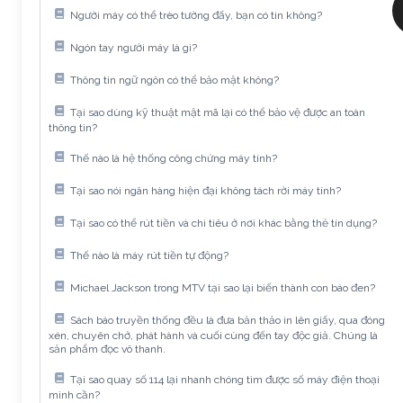
Người máy có thể trèo tường đấy, bạn có tin không?
Ngón tay người máy là gì?
Thông tin ngữ ngôn có thể bảo mật không?
Tại sao dùng kỹ thuật mật mã lại có thể bảo vệ được an toàn
thông tin?
Thế nào là hệ thống công chứng máy tính?
Tại sao nói ngân hàng hiện đại không tách rời máy tính?
Tại sao có thể rút tiền và chi tiêu ở nơi khác bằng thẻ tín dụng?
Thế nào là máy rút tiền tự động?
Michael Jackson trong MTV tại sao lại biến thành con báo đen?
Sách báo truyền thống đều là đưa bản thảo in lên giấy, qua đóng
xén, chuyên chở, phát hành và cuối cùng đến tay độc giả. Chúng là
sản phẩm đọc vô thanh.
Tại sao quay số 114 lại nhanh chóng tìm được số máy điện thoại
mình cần?