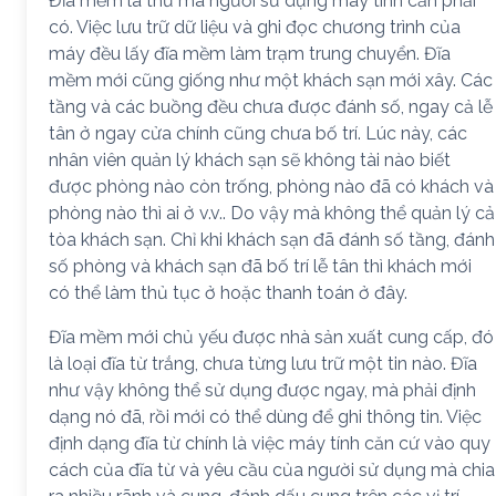
Đĩa mềm là thứ mà người sử dụng máy tính cần phải
có. Việc lưu trữ dữ liệu và ghi đọc chương trình của
máy đều lấy đĩa mềm làm trạm trung chuyển. Đĩa
mềm mới cũng giống như một khách sạn mới xây. Các
tầng và các buồng đều chưa được đánh số, ngay cả lễ
tân ở ngay cửa chính cũng chưa bố trí. Lúc này, các
nhân viên quản lý khách sạn sẽ không tài nào biết
được phòng nào còn trống, phòng nào đã có khách và
phòng nào thì ai ở v.v.. Do vậy mà không thể quản lý cả
tòa khách sạn. Chỉ khi khách sạn đã đánh số tầng, đánh
số phòng và khách sạn đã bố trí lễ tân thì khách mới
có thể làm thủ tục ở hoặc thanh toán ở đây.
Đĩa mềm mới chủ yếu được nhà sản xuất cung cấp, đó
là loại đĩa từ trắng, chưa từng lưu trữ một tin nào. Đĩa
như vậy không thể sử dụng được ngay, mà phải định
dạng nó đã, rồi mới có thể dùng để ghi thông tin. Việc
định dạng đĩa từ chính là việc máy tính căn cứ vào quy
cách của đĩa từ và yêu cầu của người sử dụng mà chia