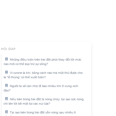
HỎI ĐÁP
Những điều kiện trên trái đất phải thay đổi tới mức
nào mới có thể loại trừ sự sống?
Vì ozone là khí, bằng cách nào mà một thứ được cho
là “lỗ thủng” có thể xuất hiện?
Người ta sẽ cân nhẹ đi bao nhiêu khi ở vùng xích
đạo?
Nếu bên trong trái đất bị nóng chảy, tại sao sức nóng
chỉ lên tới bề mặt tại các núi lửa?
Tại sao bên trong trái đất vẫn nóng sau nhiều tỉ