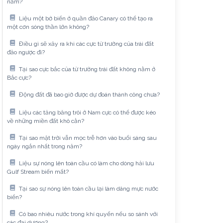
năm?
Liệu một bờ biển ở quần đảo Canary có thể tạo ra
một cơn sóng thần lớn không?
Điều gì sẽ xảy ra khi các cực từ trường của trái đất
đảo ngược đi?
Tại sao cực bắc của từ trường trái đất không nằm ở
Bắc cực?
Động đất đã bao giờ được dự đoán thành công chưa?
Liệu các tảng băng trôi ở Nam cực có thể được kéo
về những miền đất khô cằn?
Tại sao mặt trời vẫn mọc trễ hơn vào buổi sáng sau
ngày ngắn nhất trong năm?
Liệu sự nóng lên toàn cầu có làm cho dòng hải lưu
Gulf Stream biến mất?
Tại sao sự nóng lên toàn cầu lại làm dâng mực nước
biển?
Có bao nhiêu nước trong khí quyển nếu so sánh với
các đại dương?