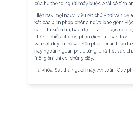
của hệ thống người máy buộc phải có tính an 
Hiện nay mọi người đều rất chú ý tới vấn đề 
xét các biện pháp phòng ngừa, bao gồm việc
năng tự kiểm tra, báo động, ràng buộc của hệ
chống nhiễu cho bộ phận điện tử quan trọng. 
và mặt duy tu về sau đều phải coi an toàn l
nay ngoan ngoãn phục tùng, phải hết sức chú
“nổi giận” thì coi chừng đấy.
Từ khóa: Sát thủ người máy; An toàn; Quy p