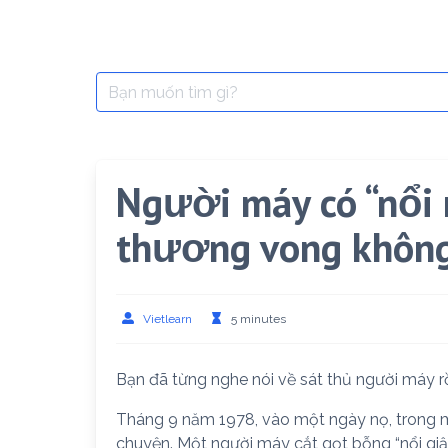
Search
for:
Người máy có “nổi
thương vong khôn
Vietlearn
5 minutes
Bạn đã từng nghe nói về sát thủ người máy r
Tháng 9 năm 1978, vào một ngày nọ, trong 
chuyện. Một người máy cắt gọt bỗng “nổi giận