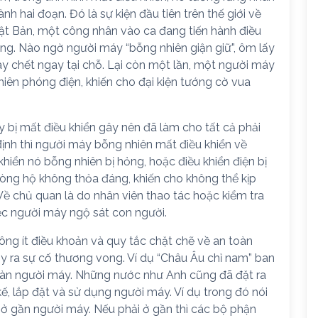
h hai đoạn. Đó là sự kiện đầu tiên trên thế giới về
ật Bản, một công nhân vào ca đang tiến hành điều
ông. Nào ngờ người máy “bỗng nhiên giận giữ”, ôm lấy
ày chết ngay tại chỗ. Lại còn một lần, một người máy
hiên phóng điện, khiến cho đại kiện tướng cờ vua
bị mất điều khiển gây nên đã làm cho tất cả phải
ịnh thì người máy bỗng nhiên mất điều khiển về
khiển nó bỗng nhiên bị hỏng, hoặc điều khiển điện bị
òng hộ không thỏa đáng, khiến cho không thể kịp
Về chủ quan là do nhân viên thao tác hoặc kiểm tra
ệc người máy ngộ sát con người.
hông ít điều khoản và quy tắc chặt chẽ về an toàn
ảy ra sự cố thương vong. Ví dụ “Châu Âu chỉ nam” ban
oàn người máy. Những nước như Anh cũng đã đặt ra
 kế, lắp đặt và sử dụng người máy. Ví dụ trong đó nói
h ở gần người máy. Nếu phải ở gần thì các bộ phận