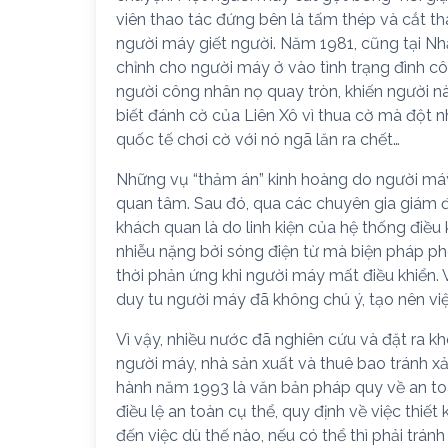
viên thao tác đứng bên là tấm thép và cắt thàn
người máy giết người. Năm 1981, cũng tại Nh
chỉnh cho người máy ở vào tình trạng đình c
người công nhân nọ quay tròn, khiến người n
biết đánh cờ của Liên Xô vì thua cờ mà đột n
quốc tế chơi cờ với nó ngã lăn ra chết…
Những vụ “thảm án” kinh hoàng do người máy 
quan tâm. Sau đó, qua các chuyên gia giám đ
khách quan là do linh kiện của hệ thống điều 
nhiễu nặng bởi sóng điện từ mà biện pháp ph
thời phản ứng khi người máy mất điều khiển. 
duy tu người máy đã không chú ý, tạo nên vi
Vì vậy, nhiều nước đã nghiên cứu và đặt ra k
người máy, nhà sản xuất và thuê bao tránh x
hành năm 1993 là văn bản pháp quy về an t
điều lệ an toàn cụ thể, quy định về việc thiết
đến việc dù thế nào, nếu có thể thì phải trán