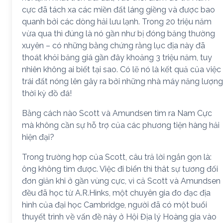
cực đã tách xa các miền đất láng giềng và được bao
quanh bởi các dòng hải lưu lạnh. Trong 20 triệu năm
vừa qua thì đúng là nó gần như bị đóng băng thường
xuyên – có những bằng chứng rằng lục địa này đã
thoát khỏi băng giá gần đây khoảng 3 triệu năm, tuy
nhiên không ai biết tại sao. Có lẽ nó là kết quả của việc
trái đất nóng lên gây ra bởi những nhà máy năng lượng
thời kỳ đồ đá!
Bằng cách nào Scott và Amundsen tìm ra Nam Cực
mà không cần sự hỗ trợ của các phương tiện hàng hải
hiện đại?
Trong trường hợp của Scott, câu trả lời ngắn gọn là:
ông không tìm được. Việc đi biển thì thât sự tương đối
đơn giản khi ở gần vùng cực, vì cả Scott và Amundsen
đều đã học từ A.R.Hinks, một chuyên gia đo đạc địa
hình của đại học Cambridge, người đã có một buổi
thuyết trình về vấn đề này ở Hội Địa lý Hoàng gia vào