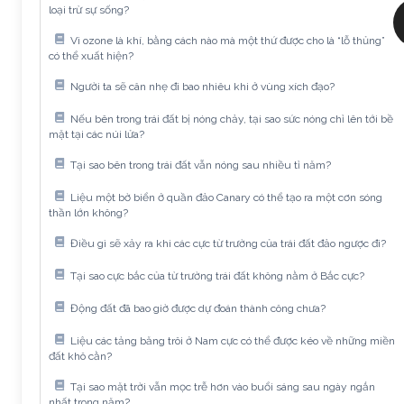
loại trừ sự sống?
Vì ozone là khí, bằng cách nào mà một thứ được cho là “lỗ thủng”
có thể xuất hiện?
Người ta sẽ cân nhẹ đi bao nhiêu khi ở vùng xích đạo?
Nếu bên trong trái đất bị nóng chảy, tại sao sức nóng chỉ lên tới bề
mặt tại các núi lửa?
Tại sao bên trong trái đất vẫn nóng sau nhiều tỉ năm?
Liệu một bờ biển ở quần đảo Canary có thể tạo ra một cơn sóng
thần lớn không?
Điều gì sẽ xảy ra khi các cực từ trường của trái đất đảo ngược đi?
Tại sao cực bắc của từ trường trái đất không nằm ở Bắc cực?
Động đất đã bao giờ được dự đoán thành công chưa?
Liệu các tảng băng trôi ở Nam cực có thể được kéo về những miền
đất khô cằn?
Tại sao mặt trời vẫn mọc trễ hơn vào buổi sáng sau ngày ngắn
nhất trong năm?