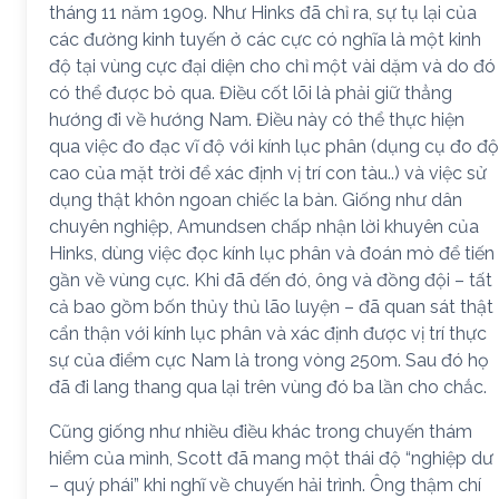
tháng 11 năm 1909. Như Hinks đã chỉ ra, sự tụ lại của
các đường kinh tuyến ở các cực có nghĩa là một kinh
độ tại vùng cực đại diện cho chỉ một vài dặm và do đó
có thể được bỏ qua. Điều cốt lõi là phải giữ thẳng
hướng đi về hướng Nam. Điều này có thể thực hiện
qua việc đo đạc vĩ độ với kính lục phân (dụng cụ đo độ
cao của mặt trời để xác định vị trí con tàu..) và việc sử
dụng thật khôn ngoan chiếc la bàn. Giống như dân
chuyên nghiệp, Amundsen chấp nhận lời khuyên của
Hinks, dùng việc đọc kính lục phân và đoán mò để tiến
gần về vùng cực. Khi đã đến đó, ông và đồng đội – tất
cả bao gồm bốn thủy thủ lão luyện – đã quan sát thật
cẩn thận với kính lục phân và xác định được vị trí thực
sự của điểm cực Nam là trong vòng 250m. Sau đó họ
đã đi lang thang qua lại trên vùng đó ba lần cho chắc.
Cũng giống như nhiều điều khác trong chuyến thám
hiểm của mình, Scott đã mang một thái độ “nghiệp dư
– quý phái” khi nghĩ về chuyến hải trình. Ông thậm chí