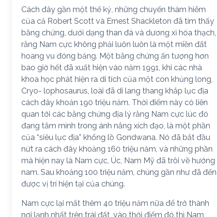
Cách đây gần một thế kỷ, những chuyến thám hiểm
của cả Robert Scott và Ernest Shackleton đã tìm thấy
bằng chứng, dưới dạng than đá và dương xỉ hóa thạch,
rằng Nam cực không phải luôn luôn là một miền đất
hoang vu đóng băng. Một bằng chứng ấn tượng hơn
bao giờ hết đã xuất hiện vào năm 1991, khi các nhà
khoa học phát hiện ra di tích của một con khủng long,
Cryo- lophosaurus, loài đã di lang thang khắp lục địa
cách đây khoản 190 triệu năm. Thời điểm này có liên
quan tới các bằng chứng địa lý rằng Nam cực lúc đó
đang tắm mình trong ánh nắng xích đạo, là một phần
của “siêu lục địa” khổng lồ Gondwana. Nó đã bắt đầu
nứt ra cách đây khoảng 160 triệu năm, và những phần
mà hiện nay là Nam cực, Úc, Nam Mỹ đã trôi về hướng
nam. Sau khoảng 100 triệu năm, chúng gần như đã đến
được vị trí hiện tại của chúng.
Nam cực lại mất thêm 40 triệu năm nữa để trở thành
nơi lạnh nhất trên trái đất, vào thời điểm đó thì Nam