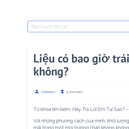
Search
for:
Liệu có bao giờ trá
không?
Vietlearn
4 minutes
Từ khóa tìm kiếm: Hãy Trả Lời Em Tại Sao? 
Với những phương cách của mình, khối lượng k
mãi trong một môi trường chân không không 