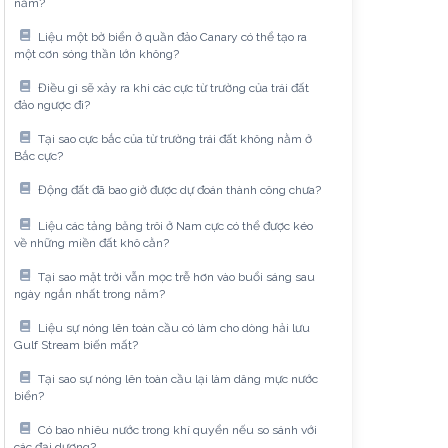
năm?
Liệu một bờ biển ở quần đảo Canary có thể tạo ra
một cơn sóng thần lớn không?
Điều gì sẽ xảy ra khi các cực từ trường của trái đất
đảo ngược đi?
Tại sao cực bắc của từ trường trái đất không nằm ở
Bắc cực?
Động đất đã bao giờ được dự đoán thành công chưa?
Liệu các tảng băng trôi ở Nam cực có thể được kéo
về những miền đất khô cằn?
Tại sao mặt trời vẫn mọc trễ hơn vào buổi sáng sau
ngày ngắn nhất trong năm?
Liệu sự nóng lên toàn cầu có làm cho dòng hải lưu
Gulf Stream biến mất?
Tại sao sự nóng lên toàn cầu lại làm dâng mực nước
biển?
Có bao nhiêu nước trong khí quyển nếu so sánh với
các đại dương?