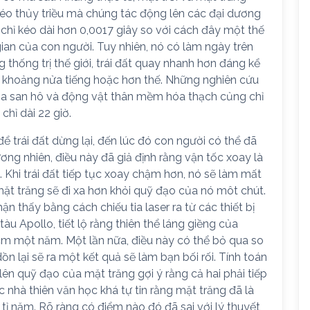
kéo thủy triều mà chúng tác động lên các đại dương
 chỉ kéo dài hơn 0,0017 giây so với cách đây một thế
gian của con người. Tuy nhiên, nó có làm ngày trên
ng thống trị thế giới, trái đất quay nhanh hơn đáng kể
 khoảng nửa tiếng hoặc hơn thế. Những nghiên cứu
ủa san hô và động vật thân mềm hóa thạch củng chỉ
hỉ dài 22 giờ.
để trái đất dừng lại, đến lúc đó con người có thể đã
ương nhiên, điều này đã giả định rằng vận tốc xoay là
 Khi trái đất tiếp tục xoay chậm hơn, nó sẽ làm mất
ặt trăng sẽ đi xa hơn khỏi quỹ đạo của nó môt chút.
 thấy bằng cách chiếu tia laser ra từ các thiết bị
àu Apollo, tiết lộ rằng thiên thể láng giềng của
cm một năm. Một lần nữa, điều này có thể bỏ qua so
n lại sẽ ra một kết quả sẽ làm bạn bối rối. Tính toán
lên quỹ đạo của mặt trăng gợi ý rằng cả hai phải tiếp
c nhà thiên văn học khá tự tin rằng mặt trăng đã là
5 tỉ năm. Rõ ràng có điểm nào đó đã sai với lý thuyết