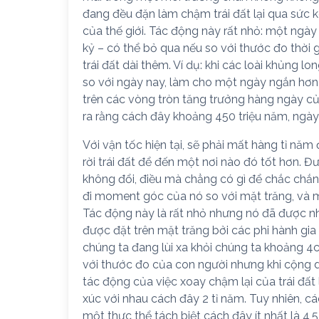
đang đều đặn làm chậm trái đất lại qua sức 
của thế giới. Tác động này rất nhỏ: một ngày
kỷ – có thể bỏ qua nếu so với thước đo thời 
trái đất dài thêm. Ví dụ: khi các loài khủng lo
so với ngày nay, làm cho một ngày ngắn hơn
trên các vòng tròn tăng trưởng hàng ngày c
ra rằng cách đây khoảng 450 triệu năm, ngày c
Với vận tốc hiện tại, sẽ phải mất hàng tỉ năm 
rời trái đất để đến một nơi nào đó tốt hơn. Đ
không đổi, điều mà chẳng có gì để chắc chắn.
đi moment góc của nó so với mặt trăng, và m
Tác động này là rất nhỏ nhưng nó đã được nhận
được đặt trên mặt trăng bởi các phi hành gia t
chúng ta đang lùi xa khỏi chúng ta khoảng 4
với thước đo của con người nhưng khi cộng dồ
tác động của việc xoay chậm lại của trái đất 
xúc với nhau cách đây 2 tỉ năm. Tuy nhiên, cá
một thực thể tách biệt cách đây ít nhất là 4,