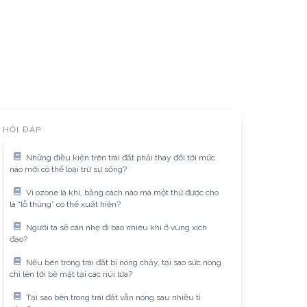
HỎI ĐÁP
Những điều kiện trên trái đất phải thay đổi tới mức
nào mới có thể loại trừ sự sống?
Vì ozone là khí, bằng cách nào mà một thứ được cho
là “lỗ thủng” có thể xuất hiện?
Người ta sẽ cân nhẹ đi bao nhiêu khi ở vùng xích
đạo?
Nếu bên trong trái đất bị nóng chảy, tại sao sức nóng
chỉ lên tới bề mặt tại các núi lửa?
Tại sao bên trong trái đất vẫn nóng sau nhiều tỉ