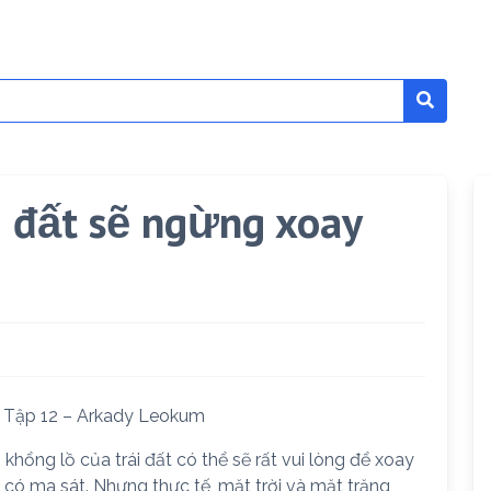
i đất sẽ ngừng xoay
– Tập 12 – Arkady Leokum
hổng lồ của trái đất có thể sẽ rất vui lòng để xoay
có ma sát. Nhưng thực tế, mặt trời và mặt trăng