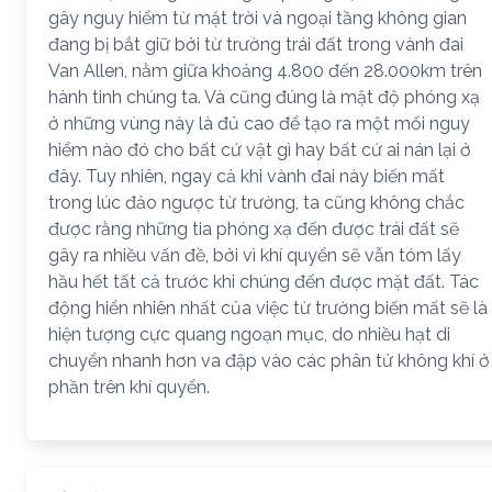
gây nguy hiểm từ mặt trời và ngoại tầng không gian
đang bị bắt giữ bởi từ trường trái đất trong vành đai
Van Allen, nằm giữa khoảng 4.800 đến 28.000km trên
hành tinh chúng ta. Và cũng đúng là mật độ phóng xạ
ở những vùng này là đủ cao để tạo ra một mối nguy
hiểm nào đó cho bất cứ vật gì hay bất cứ ai nán lại ở
đây. Tuy nhiên, ngay cả khi vành đai này biến mất
trong lúc đảo ngược từ trường, ta cũng không chắc
được rằng những tia phóng xạ đến được trái đất sẽ
gây ra nhiều vấn đề, bởi vì khí quyển sẽ vẫn tóm lấy
hầu hết tất cả trước khi chúng đến được mặt đất. Tác
động hiển nhiên nhất của việc từ trường biến mất sẽ là
hiện tượng cực quang ngoạn mục, do nhiều hạt di
chuyển nhanh hơn va đập vào các phân tử không khí ở
phần trên khí quyển.