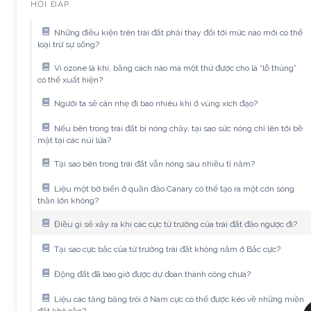
HỎI ĐÁP
Những điều kiện trên trái đất phải thay đổi tới mức nào mới có thể
loại trừ sự sống?
Vì ozone là khí, bằng cách nào mà một thứ được cho là “lỗ thủng”
có thể xuất hiện?
Người ta sẽ cân nhẹ đi bao nhiêu khi ở vùng xích đạo?
Nếu bên trong trái đất bị nóng chảy, tại sao sức nóng chỉ lên tới bề
mặt tại các núi lửa?
Tại sao bên trong trái đất vẫn nóng sau nhiều tỉ năm?
Liệu một bờ biển ở quần đảo Canary có thể tạo ra một cơn sóng
thần lớn không?
Điều gì sẽ xảy ra khi các cực từ trường của trái đất đảo ngược đi?
Tại sao cực bắc của từ trường trái đất không nằm ở Bắc cực?
Động đất đã bao giờ được dự đoán thành công chưa?
Liệu các tảng băng trôi ở Nam cực có thể được kéo về những miền