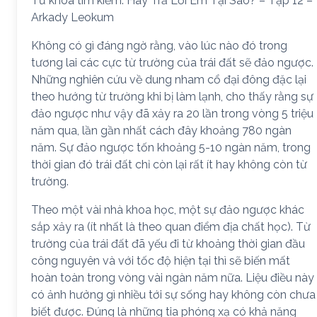
Từ khóa tìm kiếm: Hãy Trả Lời Em Tại Sao? – Tập 12 –
Arkady Leokum
Không có gì đáng ngờ rằng, vào lúc nào đó trong
tương lai các cực từ trường của trái đất sẽ đảo ngược.
Những nghiên cứu về dung nham cổ đại đông đặc lại
theo hướng từ trường khi bị làm lạnh, cho thấy rằng sự
đảo ngược như vậy đã xảy ra 20 lần trong vòng 5 triệu
năm qua, lần gần nhất cách đây khoảng 780 ngàn
năm. Sự đảo ngược tốn khoảng 5-10 ngàn năm, trong
thời gian đó trái đất chỉ còn lại rất ít hay không còn từ
trường.
Theo một vài nhà khoa học, một sự đảo ngược khác
sắp xảy ra (ít nhất là theo quan điểm địa chất học). Từ
trường của trái đất đã yếu đi từ khoảng thời gian đầu
công nguyên và với tốc độ hiện tại thì sẽ biến mất
hoàn toàn trong vòng vài ngàn năm nữa. Liệu điều này
có ảnh hưởng gì nhiều tới sự sống hay không còn chưa
biết được. Đúng là những tia phóng xạ có khả năng