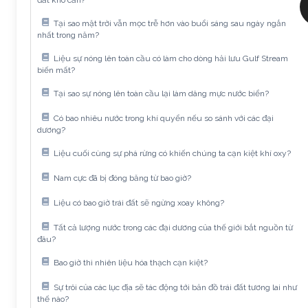
đất khô cằn?
Tại sao mặt trời vẫn mọc trễ hơn vào buổi sáng sau ngày ngắn
nhất trong năm?
Liệu sự nóng lên toàn cầu có làm cho dòng hải lưu Gulf Stream
biến mất?
Tại sao sự nóng lên toàn cầu lại làm dâng mực nước biển?
Có bao nhiêu nước trong khí quyển nếu so sánh với các đại
dương?
Liệu cuối cùng sự phá rừng có khiến chúng ta cạn kiệt khí oxy?
Nam cực đã bị đóng băng từ bao giờ?
Liệu có bao giờ trái đất sẽ ngừng xoay không?
Tất cả lượng nước trong các đại dương của thế giới bắt nguồn từ
đâu?
Bao giờ thì nhiên liệu hóa thạch cạn kiệt?
Sự trôi của các lục địa sẽ tác động tới bản đồ trái đất tương lai như
thế nào?