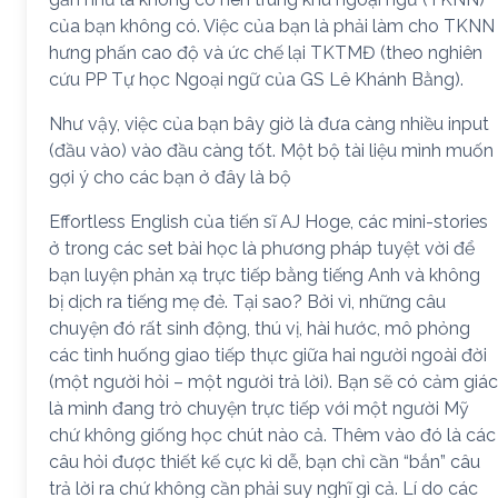
của bạn không có. Việc của bạn là phải làm cho TKNN
hưng phấn cao độ và ức chế lại TKTMĐ (theo nghiên
cứu PP Tự học Ngoại ngữ của GS Lê Khánh Bằng).
Như vậy, việc của bạn bây giờ là đưa càng nhiều input
(đầu vào) vào đầu càng tốt. Một bộ tài liệu mình muốn
gợi ý cho các bạn ở đây là bộ
Effortless English của tiến sĩ AJ Hoge, các mini-stories
ở trong các set bài học là phương pháp tuyệt vời để
bạn luyện phản xạ trực tiếp bằng tiếng Anh và không
bị dịch ra tiếng mẹ đẻ. Tại sao? Bởi vì, những câu
chuyện đó rất sinh động, thú vị, hài hước, mô phỏng
các tình huống giao tiếp thực giữa hai người ngoài đời
(một người hỏi – một người trả lời). Bạn sẽ có cảm giác
là mình đang trò chuyện trực tiếp với một người Mỹ
chứ không giống học chút nào cả. Thêm vào đó là các
câu hỏi được thiết kế cực kì dễ, bạn chỉ cần “bắn” câu
trả lời ra chứ không cần phải suy nghĩ gì cả. Lí do các