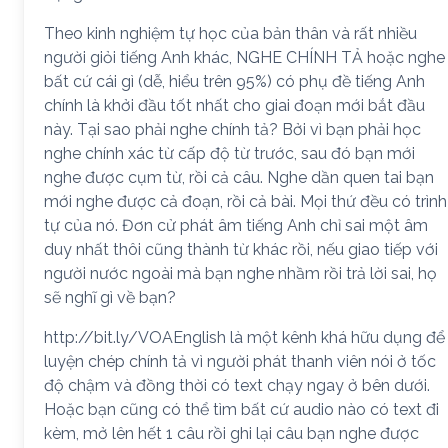
Theo kinh nghiệm tự học của bản thân và rất nhiều
người giỏi tiếng Anh khác, NGHE CHÍNH TẢ hoặc nghe
bất cứ cái gì (dễ, hiểu trên 95%) có phụ đề tiếng Anh
chính là khởi đầu tốt nhất cho giai đoạn mới bắt đầu
này. Tại sao phải nghe chính tả? Bởi vì bạn phải học
nghe chính xác từ cấp độ từ trước, sau đó bạn mới
nghe được cụm từ, rồi cả câu. Nghe dần quen tai bạn
mới nghe được cả đoạn, rồi cả bài. Mọi thứ đều có trình
tự của nó. Đơn cử phát âm tiếng Anh chỉ sai một âm
duy nhất thôi cũng thành từ khác rồi, nếu giao tiếp với
người nước ngoài mà bạn nghe nhầm rồi trả lời sai, họ
sẽ nghĩ gì về bạn?
http://bit.ly/VOAEnglish là một kênh khá hữu dụng để
luyện chép chính tả vì người phát thanh viên nói ở tốc
độ chậm và đồng thời có text chạy ngay ở bên dưới.
Hoặc bạn cũng có thể tìm bất cứ audio nào có text đi
kèm, mở lên hết 1 câu rồi ghi lại câu bạn nghe được