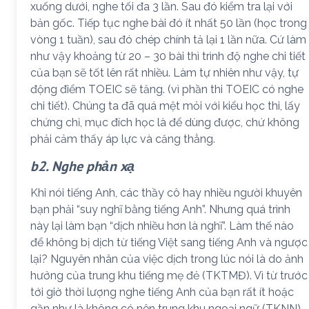
xuống dưới, nghe tối đa 3 lần. Sau đó kiểm tra lại với
bản gốc. Tiếp tục nghe bài đó ít nhất 50 lần (học trong
vòng 1 tuần), sau đó chép chính tả lại 1 lần nữa. Cứ làm
như vậy khoảng từ 20 – 30 bài thì trình độ nghe chi tiết
của bạn sẽ tốt lên rất nhiều. Làm tự nhiên như vậy, tự
động điểm TOEIC sẽ tăng. (vì phần thi TOEIC có nghe
chi tiết). Chúng ta đã quá mệt mỏi với kiểu học thi, lấy
chứng chỉ, mục đích học là để dùng được, chứ không
phải cảm thấy áp lực và căng thẳng.
b2. Nghe phản xạ
Khi nói tiếng Anh, các thầy cô hay nhiều người khuyên
bạn phải “suy nghĩ bằng tiếng Anh”. Nhưng quá trình
này lại làm bạn “dịch nhiều hơn là nghĩ”. Làm thế nào
để không bị dịch từ tiếng Việt sang tiếng Anh và ngược
lại? Nguyên nhân của việc dịch trong lúc nói là do ảnh
hưởng của trung khu tiếng mẹ đẻ (TKTMĐ). Vì từ trước
tới giờ thời lượng nghe tiếng Anh của bạn rất ít hoặc
gần như là không có nên trung khu ngoại ngữ (TKNN)