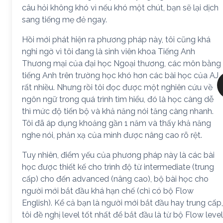
câu hỏi không khó vì nếu khó một chút, bạn sẽ lại dịch
sang tiếng mẹ đẻ ngay.
Hồi mới phát hiện ra phương pháp này, tôi cũng khá
nghi ngờ vì tôi đang là sinh viên khoa Tiếng Anh
Thương mại của đại học Ngoại thương, các môn bằng
tiếng Anh trên trường học khó hơn các bài học của AJ
rất nhiều. Nhưng rồi tôi đọc được một nghiên cứu về
ngôn ngữ trong quá trình tìm hiểu, đó là học càng dễ
thì mức độ tiến bộ và khả năng nói tăng càng nhanh.
Tôi đã áp dụng khoảng gần 1 năm và thấy khả năng
nghe nói, phản xạ của mình được nâng cao rõ rệt.
Tuy nhiên, điểm yếu của phương pháp này là các bài
học được thiết kế cho trình độ từ intermediate (trung
cấp) cho đến advanced (nâng cao), bộ bài học cho
người mới bắt đầu khá hạn chế (chỉ có bộ Flow
English). Kể cả bạn là người mới bắt đầu hay trung cấp,
tôi đề nghị level tốt nhất để bắt đầu là từ bộ Flow level