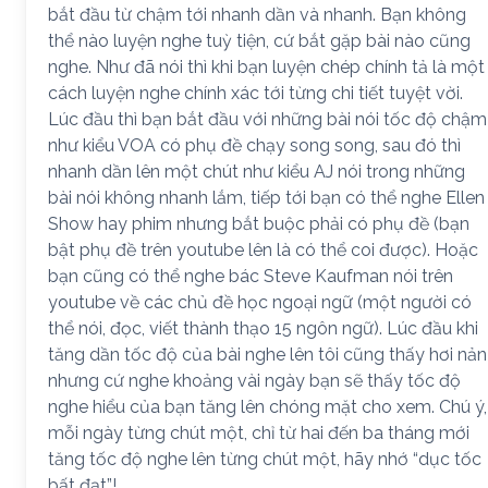
bắt đầu từ chậm tới nhanh dần và nhanh. Bạn không
thể nào luyện nghe tuỳ tiện, cứ bắt gặp bài nào cũng
nghe. Như đã nói thì khi bạn luyện chép chính tả là một
cách luyện nghe chính xác tới từng chi tiết tuyệt vời.
Lúc đầu thì bạn bắt đầu với những bài nói tốc độ chậm
như kiểu VOA có phụ đề chạy song song, sau đó thì
nhanh dần lên một chút như kiểu AJ nói trong những
bài nói không nhanh lắm, tiếp tới bạn có thể nghe Ellen
Show hay phim nhưng bắt buộc phải có phụ đề (bạn
bật phụ đề trên youtube lên là có thể coi được). Hoặc
bạn cũng có thể nghe bác Steve Kaufman nói trên
youtube về các chủ đề học ngoại ngữ (một người có
thể nói, đọc, viết thành thạo 15 ngôn ngữ). Lúc đầu khi
tăng dần tốc độ của bài nghe lên tôi cũng thấy hơi nản
nhưng cứ nghe khoảng vài ngày bạn sẽ thấy tốc độ
nghe hiểu của bạn tăng lên chóng mặt cho xem. Chú ý,
mỗi ngày từng chút một, chỉ từ hai đến ba tháng mới
tăng tốc độ nghe lên từng chút một, hãy nhớ “dục tốc
bất đạt”!