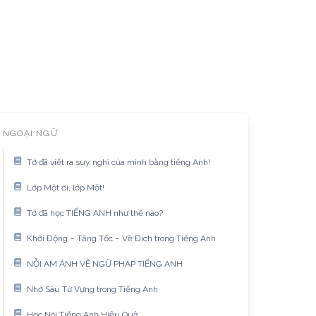
NGOẠI NGỮ
Tớ đã viết ra suy nghĩ của mình bằng tiếng Anh!
Lớp Một ơi, lớp Một!
Tớ đã học TIẾNG ANH như thế nào?
Khởi Động – Tăng Tốc – Về Đích trong Tiếng Anh
NỖI ÁM ẢNH VỀ NGỮ PHÁP TIẾNG ANH
Nhớ Sâu Từ Vựng trong Tiếng Anh
Học Nói Tiếng Anh Hiệu Quả