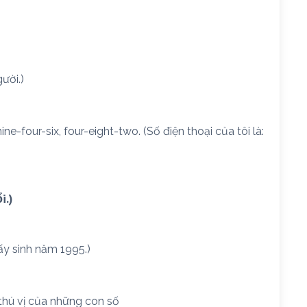
ười.)
ne-four-six, four-eight-two. (Số điện thoại của tôi là:
i.)
 ấy sinh năm 1995.)
 thú vị của những con số