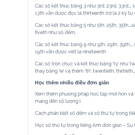
Các số kết thúc bằng 3 như 3rd, 23rd, 33rd,… sẽ 
13th vẫn được đọc là thirteenth (rd là 2 ký tự 
Các số kết thúc bằng 5 như 5th, 25th, 35th,…sẽ đ
fiveth như số đếm.
Các số kết thúc bằng 9 như 9th, 29th, 39th,… sẽ
19th vẫn được viết là nineteenth
Các số tròn chục và kết thúc bằng ‘ty’ như twe
thay bằng ‘ie’ và thêm ‘th’: twentieth, thirtieth,
Học thêm nhiều điều đơn giản
Xem thêm phương pháp học tập mới hon và hi
mang đến số lượng l
Cách phân biệt số đếm và số thứ tự trong ti
Học số thứ tự trong tiếng Anh đơn giản – Sự