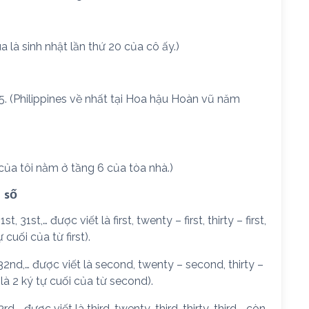
 là sinh nhật lần thứ 20 của cô ấy.)
015. (Philippines về nhất tại Hoa hậu Hoàn vũ năm
g của tôi nằm ở tầng 6 của tòa nhà.)
 số
 31st,… được viết là first, twenty – first, thirty – first,
 cuối của từ first).
2nd,… được viết là second, twenty – second, thirty –
là 2 ký tự cuối của từ second).
,… được viết là third, twenty-third, thirty-third,… còn