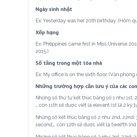
Ngày sinh nhật
Ex: Yesterday was her 20th birthday. (Hôm qua
Xếp hạng
Ex: Philippines came first in Miss Universe 2
2015.)
Số tầng trong một tòa nhà
Ex: My office is on the sixth floor. (Văn phòn
Những trường hợp cần lưu ý của các con
Những số thứ tự kết thúc bằng số 1 như 1st, 21st,
… còn 11th sẽ được viết là elevent (st là 2 ký tự
Những số kết thúc bằng số 2 như 2nd, 22nd, 3
second,… còn 12th sẽ được viết là twelfth (nd 
Những số kết thúc bằng số 3 như 3rd, 23rd, 33rd