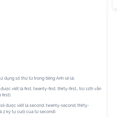
ử dụng số thứ từ trong tiếng Anh sẽ là:
ược viết là first, twenty-first, thirty-first… trừ 11th vẫn
first).
sẽ được viết là second, twenty-second, thirty-
là 2 ký tự cuối của từ second).