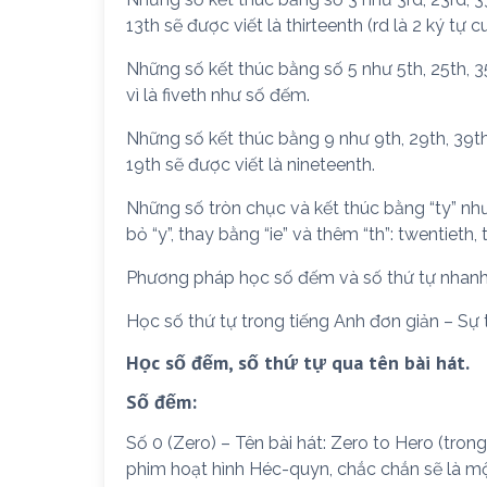
13th sẽ được viết là thirteenth (rd là 2 ký tự cu
Những số kết thúc bằng số 5 như 5th, 25th, 35th
vì là fiveth như số đếm.
Những số kết thúc bằng 9 như 9th, 29th, 39th,…
19th sẽ được viết là nineteenth.
Những số tròn chục và kết thúc bằng “ty” như
bỏ “y”, thay bằng “ie” và thêm “th”: twentieth, t
Phương pháp học số đếm và số thứ tự nhanh
Học số thứ tự trong tiếng Anh đơn giản – Sự
Học số đếm, số thứ tự qua tên bài hát.
Số đếm:
Số 0 (Zero) – Tên bài hát: Zero to Hero (tro
phim hoạt hình Héc-quyn, chắc chắn sẽ là mộ