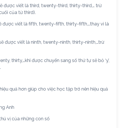
được viết là third, twenty-third, thirty-third,… trừ
cuối của từ third).
ược viết là fifth, twenty-fifth, thirty-fifth,…thay vì là
 được viết là ninth, twenty-ninth, thirty-ninth,…trừ
nty, thirty,…khi được chuyển sang số thứ tự sẽ bỏ ‘y’,
…
ệu quả hơn giúp cho việc học tập trở nên hiệu quả
ếng Anh
 thú vị của những con số