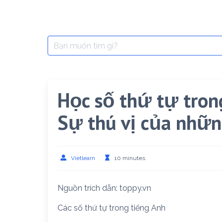
Search
for:
Học số thứ tự tron
Sự thú vị của nhữn
Vietlearn
10 minutes
Nguồn trích dẫn: toppy.vn
Các số thứ tự trong tiếng Anh