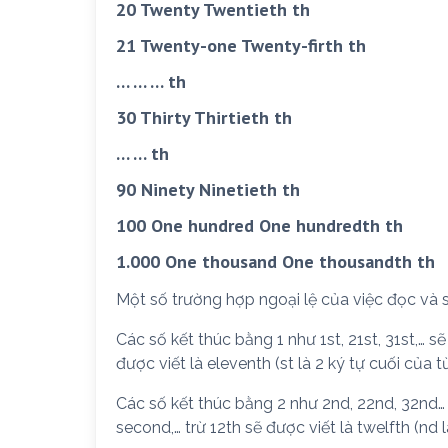
20 Twenty Twentieth th
21 Twenty-one Twenty-firth th
… … … th
30 Thirty Thirtieth th
… … th
90 Ninety Ninetieth th
100 One hundred One hundredth th
1.000 One thousand One thousandth th
Một số trường hợp ngoại lệ của việc đọc và s
Các số kết thúc bằng 1 như 1st, 21st, 31st,… sẽ đ
được viết là eleventh (st là 2 ký tự cuối của từ 
Các số kết thúc bằng 2 như 2nd, 22nd, 32nd… 
second,… trừ 12th sẽ được viết là twelfth (nd 