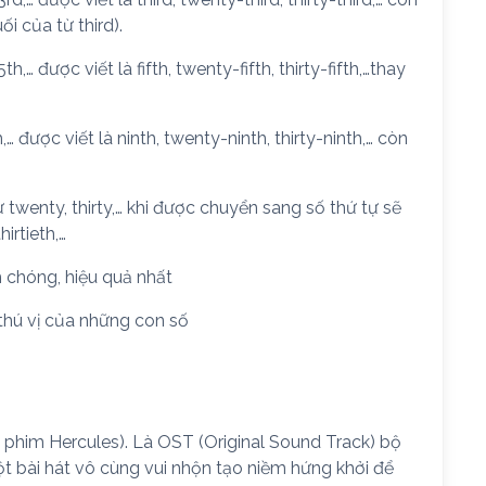
ối của từ third).
,… được viết là fifth, twenty-fifth, thirty-fifth,…thay
 được viết là ninth, twenty-ninth, thirty-ninth,… còn
 twenty, thirty,… khi được chuyển sang số thứ tự sẽ
hirtieth,…
 chóng, hiệu quả nhất
 thú vị của những con số
ng phim Hercules). Là OST (Original Sound Track) bộ
t bài hát vô cùng vui nhộn tạo niềm hứng khởi để