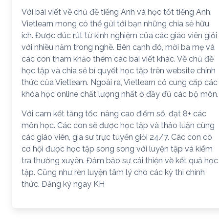
Với bài viết về chủ đề tiếng Anh và học tốt tiếng Anh,
Vietlearn mong có thể gửi tới bạn những chia sẻ hữu
ích. Được đúc rút từ kinh nghiệm của các giáo viên giỏi
với nhiều năm trong nghề. Bên cạnh đó, mời ba mẹ và
các con tham khảo thêm các bài viết khác. Về chủ đề
học tập và chia sẻ bí quyết học tập trên website chính
thức của Vietlearn. Ngoài ra, Vietlearn có cung cấp các
khóa học online chất lượng nhất ở đầy đủ các bộ môn.
Với cam kết tăng tốc, nâng cao điểm số, đạt 8+ các
môn học. Các con sẽ được học tập và thảo luận cùng
các giáo viên, gia sư trực tuyến giỏi 24/7. Các con có
cơ hội được học tập song song với luyện tập và kiểm
tra thường xuyên. Đảm bảo sự cải thiện về kết quả học
tập. Cũng như rèn luyện tâm lý cho các kỳ thi chính
thức. Đăng ký ngay KH