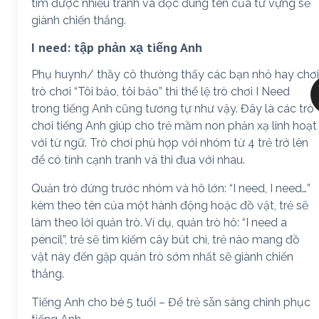
tìm được nhiều tranh và đọc đúng tên của từ vựng sẽ
giành chiến thắng.
I need: tập phản xạ tiếng Anh
Phụ huynh/ thầy cô thường thấy các bạn nhỏ hay chơi
trò chơi “Tôi bảo, tôi bảo” thì thể lệ trò chơi I Need
trong tiếng Anh cũng tương tự như vậy. Đây là các trò
chơi tiếng Anh giúp cho trẻ mầm non phản xạ linh hoạt
với từ ngữ. Trò chơi phù hợp với nhóm từ 4 trẻ trở lên
để có tính cạnh tranh và thi đua với nhau.
Quản trò đứng trước nhóm và hô lớn: “I need, I need…”
kèm theo tên của một hành động hoặc đồ vật, trẻ sẽ
làm theo lời quản trò. Ví dụ, quản trò hô: “I need a
pencil”, trẻ sẽ tìm kiếm cây bút chì, trẻ nào mang đồ
vật này đến gặp quản trò sớm nhất sẽ giành chiến
thắng.
Tiếng Anh cho bé 5 tuổi – Để trẻ sẵn sàng chinh phục