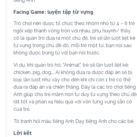
tiếng Anh
Facing Game: luyện tập từ vựng
Trò chơi nên được tổ chức theo nhóm nhỏ từ 4 – 6 trẻ
ngồi xếp thành vòng tròn với nhau, phụ huynh/ thầy
cô là quản trò đưa ra một chủ đề, trẻ sẽ lần lượt liệt kê
từ vựng trong chủ đề đó, mỗi trẻ một từ, bạn nói sau
không được trùng từ với bạn nói trước.
Ví dụ, khi quản trò hô: “Animal”, trẻ sẽ lần lượt liệt kê:
chicken, pig, dog,… Ai không đưa ra được đáp án sẽ bị
loại, lần lượt như vậy cho đến khi chỉ còn 1 trẻ có thể
đưa ra đáp án và chiến thắng. Đây là các trò chơi tiếng
Anh giúp cho trẻ mầm non tư duy từ vựng theo chủ đề
rất tốt và phản xạ hiệu quả với vốn từng vựng sẵn có
của trẻ.
Tô tranh hỏi màu tiếng Anh Dạy tiếng Anh cho các bé,
Lời kết