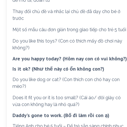
để mô tả, đoán từ
Thay đổi chủ đề và nhắc lại chủ đề đã dạy cho bé ở
trước
Một số mẫu câu đơn giản trong giao tiếp cho trẻ 5 tuổi
Do you like this toys? (Con có thích mấy đồ chơi này
không?)
Are you happy today? (Hôm nay con có vui không?)
Is it ok? (Như thế này có ổn không con?)
Do you like dog or cat? (Con thích con chó hay con
mèo?)
Does it fit you or it is too small? (Cái áo/ đôi giày có
vừa con không hay là nhỏ quá?)
Daddy’s gone to work. (Bố đi làm rồi con ạ)
Tiếng Anh cho bé 5 tuổi – Để trẻ sẵn sàng chinh phục