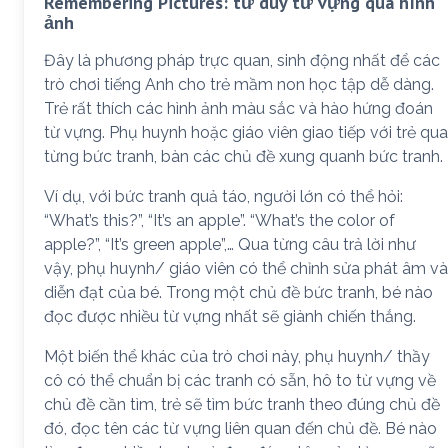
Remembering Pictures: tư duy từ vựng qua hình
ảnh
Đây là phương pháp trực quan, sinh động nhất để các
trò chơi tiếng Anh cho trẻ mầm non học tập dễ dàng.
Trẻ rất thích các hình ảnh màu sắc và hào hứng đoán
từ vựng. Phụ huynh hoặc giáo viên giao tiếp với trẻ qua
từng bức tranh, bàn các chủ đề xung quanh bức tranh.
Ví dụ, với bức tranh quả táo, người lớn có thể hỏi:
“What’s this?”, “It’s an apple”. “What’s the color of
apple?”, “It’s green apple”,… Qua từng câu trả lời như
vậy, phụ huynh/ giáo viên có thể chỉnh sửa phát âm và
diễn đạt của bé. Trong một chủ đề bức tranh, bé nào
đọc được nhiều từ vựng nhất sẽ giành chiến thắng.
Một biến thể khác của trò chơi này, phụ huynh/ thầy
cô có thể chuẩn bị các tranh có sẵn, hô to từ vựng về
chủ đề cần tìm, trẻ sẽ tìm bức tranh theo đúng chủ đề
đó, đọc tên các từ vựng liên quan đến chủ đề. Bé nào