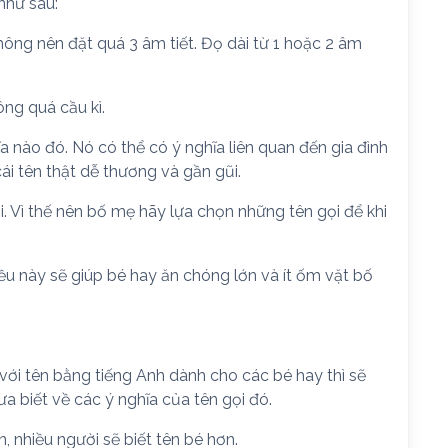
 như sau:
hông nên đặt quá 3 âm tiết. Đọ dài từ 1 hoặc 2 âm
ông quá cầu kì.
 nào đó. Nó có thể có ý nghĩa liên quan đến gia đình
i tên thật dễ thương và gần gũi.
i. Vì thế nên bố mẹ hãy lựa chọn những tên gọi để khi
u này sẽ giúp bé hay ăn chóng lớn và ít ốm vặt bố
 với tên bằng tiếng Anh dành cho các bé hay thì sẽ
a biết về các ý nghĩa của tên gọi đó.
, nhiều người sẽ biết tên bé hơn.