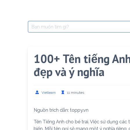
Search
for:
100+ Tên tiếng Anh
đẹp và ý nghĩa
Vietlearn
11 minutes
Nguồn trích dẫn: toppy.vn
Tên Tiếng Anh cho bé trai. Việc sử dụng các t
biến. Mỗi tên gọi sẽ mang một ý nghĩa riêng, 