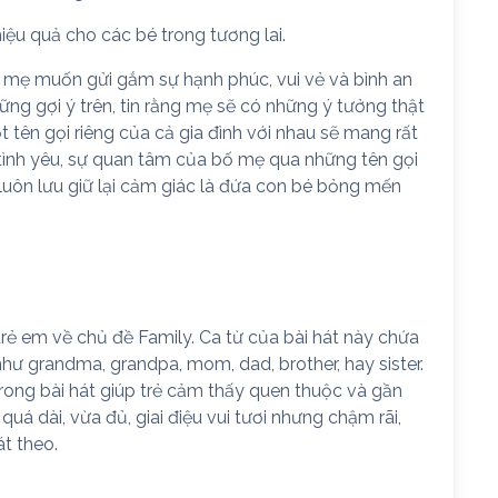
hiệu quả cho các bé trong tương lai.
mẹ muốn gửi gắm sự hạnh phúc, vui vẻ và bình an
ững gợi ý trên, tin rằng mẹ sẽ có những ý tưởng thật
ột tên gọi riêng của cả gia đình với nhau sẽ mang rất
tình yêu, sự quan tâm của bố mẹ qua những tên gọi
 luôn lưu giữ lại cảm giác là đứa con bé bỏng mến
rẻ em về chủ đề Family. Ca từ của bài hát này chứa
hư grandma, grandpa, mom, dad, brother, hay sister.
trong bài hát giúp trẻ cảm thấy quen thuộc và gần
quá dài, vừa đủ, giai điệu vui tươi nhưng chậm rãi,
t theo.