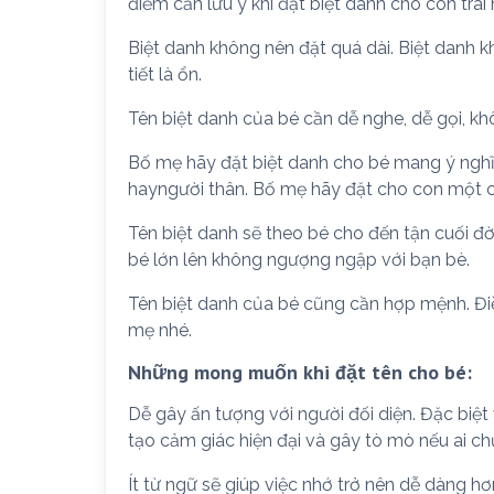
điểm cần lưu ý khi đặt biệt danh cho con trai
Biệt danh không nên đặt quá dài. Biệt danh k
tiết là ổn.
Tên biệt danh của bé cần dễ nghe, dễ gọi, kh
Bố mẹ hãy đặt biệt danh cho bé mang ý nghĩa
hayngười thân. Bố mẹ hãy đặt cho con một cá
Tên biệt danh sẽ theo bé cho đến tận cuối đờ
bé lớn lên không ngượng ngập với bạn bè.
Tên biệt danh của bé cũng cần hợp mệnh. Điề
mẹ nhé.
Những mong muốn khi đặt tên cho bé:
Dễ gây ấn tượng với người đối diện. Đặc biệt
tạo cảm giác hiện đại và gây tò mò nếu ai chư
Ít từ ngữ sẽ giúp việc nhớ trở nên dễ dàng hơn