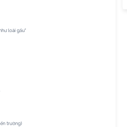
như loài gấu”
”
iến trường)