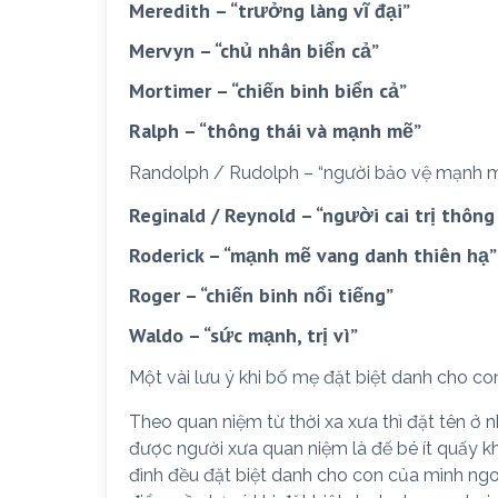
Meredith – “trưởng làng vĩ đại”
Mervyn – “chủ nhân biển cả”
Mortimer – “chiến binh biển cả”
Ralph – “thông thái và mạnh mẽ”
Randolph / Rudolph – “người bảo vệ mạnh mẽ
Reginald / Reynold – “người cai trị thông
Roderick – “mạnh mẽ vang danh thiên hạ”
Roger – “chiến binh nổi tiếng”
Waldo – “sức mạnh, trị vì”
Một vài lưu ý khi bố mẹ đặt biệt danh cho con
Theo quan niệm từ thời xa xưa thì đặt tên ở 
được người xưa quan niệm là đế bé ít quấy k
đình đều đặt biệt danh cho con của mình ngoài