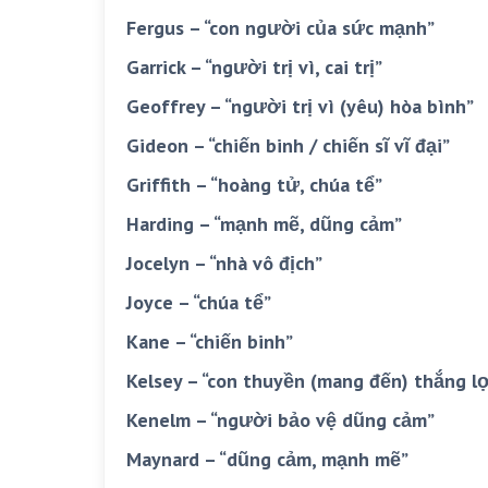
Fergus – “con người của sức mạnh”
Garrick – “người trị vì, cai trị”
Geoffrey – “người trị vì (yêu) hòa bình”
Gideon – “chiến binh / chiến sĩ vĩ đại”
Griffith – “hoàng tử, chúa tể”
Harding – “mạnh mẽ, dũng cảm”
Jocelyn – “nhà vô địch”
Joyce – “chúa tể”
Kane – “chiến binh”
Kelsey – “con thuyền (mang đến) thắng lợ
Kenelm – “người bảo vệ dũng cảm”
Maynard – “dũng cảm, mạnh mẽ”