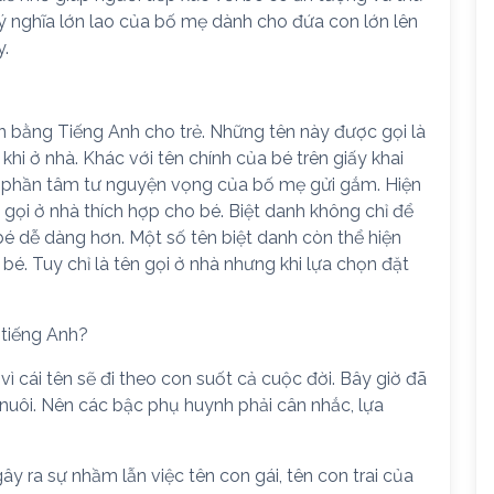
ý nghĩa lớn lao của bố mẹ dành cho đứa con lớn lên
y.
 bằng Tiếng Anh cho trẻ. Những tên này được gọi là
 khi ở nhà. Khác với tên chính của bé trên giấy khai
ột phần tâm tư nguyện vọng của bố mẹ gửi gắm. Hiện
gọi ở nhà thích hợp cho bé. Biệt danh không chỉ để
bé dễ dàng hơn. Một số tên biệt danh còn thể hiện
é. Tuy chỉ là tên gọi ở nhà nhưng khi lựa chọn đặt
 tiếng Anh?
ì cái tên sẽ đi theo con suốt cả cuộc đời. Bây giờ đã
 nuôi. Nên các bậc phụ huynh phải cân nhắc, lựa
ây ra sự nhầm lẫn việc tên con gái, tên con trai của