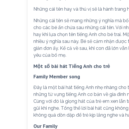
Những cái tên hay và thú vị sẽ là hành trang 
Những cái tên sẽ mang những ý nghĩa mà bố 
cho các bé ẩn chứa sau những cái tên. Với nh
hay khi lựa chọn tên tiếng Anh cho bé trai. M
nhiều ý nghĩa sau này. Bé sẽ cảm nhận được 
giản đơn ấy. Kể cả về sau, khi con đã lớn vẫn
yêu của bố mẹ.
Một số bài hát Tiếng Anh cho trẻ
Family Member song
Đây là một bài hát tiếng Anh nhẹ nhàng cho t
những từ vựng tiếng Anh cơ bản về gia đình n
Cùng với đó là giọng hát của trẻ em xen lẫn 
gũi khi nghe. Tổng thể lời bài hát cũng không 
không quá dồn dập để trẻ kịp lắng nghe và há
Our Family