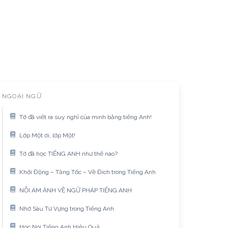
NGOẠI NGỮ
Tớ đã viết ra suy nghĩ của mình bằng tiếng Anh!
Lớp Một ơi, lớp Một!
Tớ đã học TIẾNG ANH như thế nào?
Khởi Động – Tăng Tốc – Về Đích trong Tiếng Anh
NỖI ÁM ẢNH VỀ NGỮ PHÁP TIẾNG ANH
Nhớ Sâu Từ Vựng trong Tiếng Anh
Học Nói Tiếng Anh Hiệu Quả