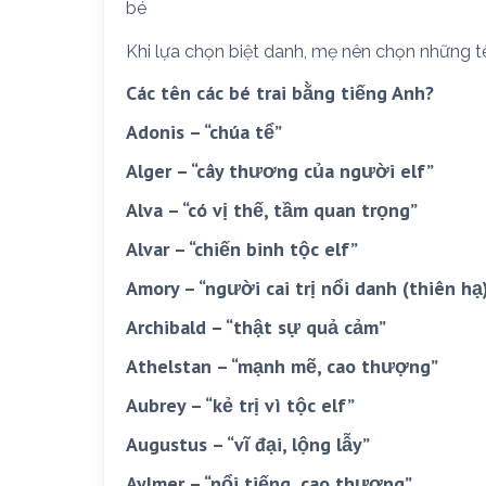
bé
Khi lựa chọn biệt danh, mẹ nên chọn những t
Các tên các bé trai bằng tiếng Anh?
Adonis – “chúa tể”
Alger – “cây thương của người elf”
Alva – “có vị thế, tầm quan trọng”
Alvar – “chiến binh tộc elf”
Amory – “người cai trị nổi danh (thiên hạ
Archibald – “thật sự quả cảm”
Athelstan – “mạnh mẽ, cao thượng”
Aubrey – “kẻ trị vì tộc elf”
Augustus – “vĩ đại, lộng lẫy”
Aylmer – “nổi tiếng, cao thượng”