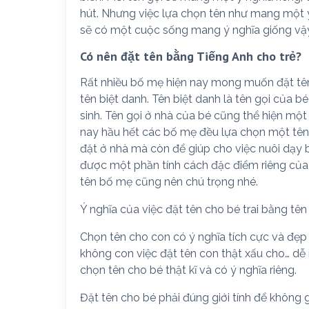
hút. Nhưng việc lựa chọn tên như mang một 
sẽ có một cuộc sống mang ý nghĩa giống vậ
Có nên đặt tên bằng Tiếng Anh cho trẻ?
Rất nhiều bố mẹ hiện nay mong muốn đặt tên
tên biệt danh. Tên biệt danh là tên gọi của bé
sinh. Tên gọi ở nhà của bé cũng thể hiện m
nay hầu hết các bố mẹ đều lựa chọn một tên 
đặt ở nhà mà còn để giúp cho việc nuôi dạy 
được một phần tính cách đặc điểm riêng của b
tên bố mẹ cũng nên chú trọng nhé.
Ý nghĩa của việc đặt tên cho bé trai bằng tên
Chọn tên cho con có ý nghĩa tích cực và đẹp v
không con việc đặt tên con thật xấu cho… dễ
chọn tên cho bé thật kĩ và có ý nghĩa riêng.
Đặt tên cho bé phải đúng giới tính để không g