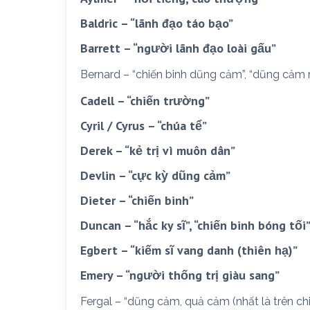
Baldric – “lãnh đạo táo bạo”
Barrett – “người lãnh đạo loài gấu”
Bernard – “chiến binh dũng cảm”, “dũng cảm 
Cadell – “chiến trường”
Cyril / Cyrus – “chúa tể”
Derek – “kẻ trị vì muôn dân”
Devlin – “cực kỳ dũng cảm”
Dieter – “chiến binh”
Duncan – “hắc ky sĩ”, “chiến binh bóng tối
Egbert – “kiếm sĩ vang danh (thiên hạ)”
Emery – “người thống trị giàu sang”
Fergal – “dũng cảm, quả cảm (nhất là trên ch