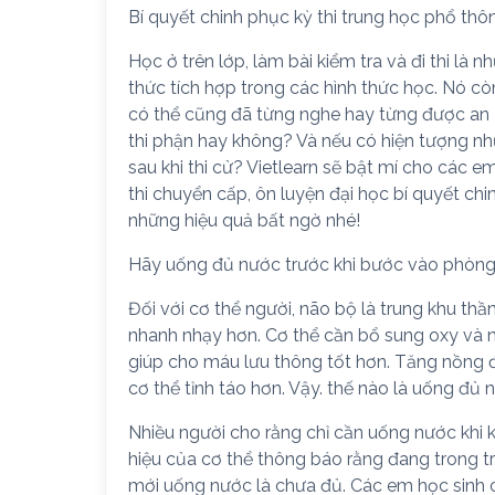
Bí quyết chinh phục kỳ thi trung học phổ th
Học ở trên lớp, làm bài kiểm tra và đi thi là
thức tích hợp trong các hình thức học. Nó cò
có thể cũng đã từng nghe hay từng được an ủi
thi phận hay không? Và nếu có hiện tượng như
sau khi thi cử? Vietlearn sẽ bật mí cho các e
thi chuyển cấp, ôn luyện đại học bí quyết ch
những hiệu quả bất ngờ nhé!
Hãy uống đủ nước trước khi bước vào phòng 
Đối với cơ thể người, não bộ là trung khu thầ
nhanh nhạy hơn. Cơ thể cần bổ sung oxy và nư
giúp cho máu lưu thông tốt hơn. Tăng nồng đ
cơ thể tỉnh táo hơn. Vậy. thế nào là uống đủ
Nhiều người cho rằng chỉ cần uống nước khi kh
hiệu của cơ thể thông báo rằng đang trong tr
mới uống nước là chưa đủ. Các em học sinh