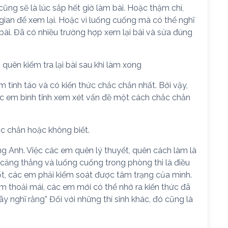
cũng sẽ là lúc sắp hết giờ làm bài. Hoặc thậm chí,
 gian để xem lại. Hoặc vì luống cuống mà có thể nghĩ
 bài. Đã có nhiều trường hợp xem lại bài và sửa đúng
quên kiểm tra lại bài sau khi làm xong
em tỉnh táo và có kiến thức chắc chắn nhất. Bởi vậy,
ác em bình tĩnh xem xét vấn đề một cách chắc chắn
ắc chắn hoặc không biết.
ếng Anh. Việc các em quên lý thuyết, quên cách làm là
c căng thẳng và luống cuống trong phòng thi là điều
ốt, các em phải kiểm soát được tâm trạng của mình.
em thoải mái, các em mới có thể nhớ ra kiến thức đã
y nghĩ rằng” Đối với những thí sinh khác, đó cũng là