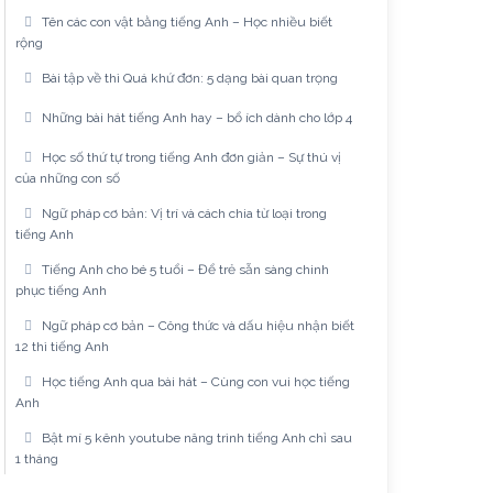
Tên các con vật bằng tiếng Anh – Học nhiều biết
rộng
Bài tập về thì Quá khứ đơn: 5 dạng bài quan trọng
Những bài hát tiếng Anh hay – bổ ích dành cho lớp 4
Học số thứ tự trong tiếng Anh đơn giản – Sự thú vị
của những con số
Ngữ pháp cơ bản: Vị trí và cách chia từ loại trong
tiếng Anh
Tiếng Anh cho bé 5 tuổi – Để trẻ sẵn sàng chinh
phục tiếng Anh
Ngữ pháp cơ bản – Công thức và dấu hiệu nhận biết
12 thì tiếng Anh
Học tiếng Anh qua bài hát – Cùng con vui học tiếng
Anh
Bật mí 5 kênh youtube nâng trình tiếng Anh chỉ sau
1 tháng