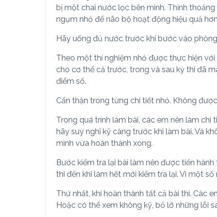
bị một chai nước lọc bên mình. Thỉnh thoảng
ngụm nhỏ để não bộ hoạt động hiệu quả hơ
Hãy uống đủ nước trước khi bước vào phòng 
Theo một thí nghiệm nhỏ được thực hiện với 
cho cơ thể cả trước, trong và sau kỳ thi đã 
điểm số.
Cẩn thận trong từng chi tiết nhỏ. Không được 
Trong quá trình làm bài, các em nên làm chi t
hãy suy nghĩ kỹ càng trước khi làm bài. Và kh
mình vừa hoàn thành xong.
Bước kiểm tra lại bài làm nên được tiến hành
thi đến khi làm hết mới kiểm tra lại. Vì một s
Thứ nhất, khi hoàn thành tất cả bài thi. Các
Hoặc có thể xem không kỹ, bỏ lỡ những lỗi sa