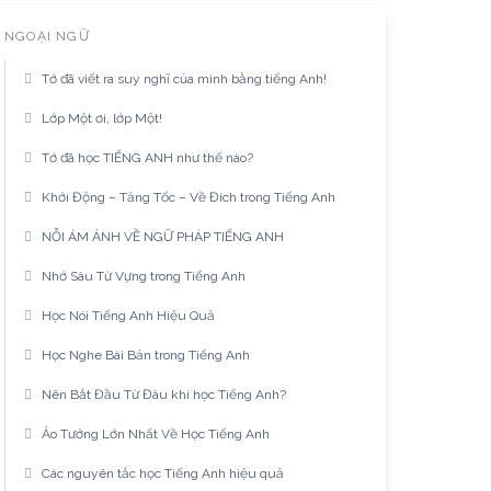
NGOẠI NGỮ
Tớ đã viết ra suy nghĩ của mình bằng tiếng Anh!
Lớp Một ơi, lớp Một!
Tớ đã học TIẾNG ANH như thế nào?
Khởi Động – Tăng Tốc – Về Đích trong Tiếng Anh
NỖI ÁM ẢNH VỀ NGỮ PHÁP TIẾNG ANH
Nhớ Sâu Từ Vựng trong Tiếng Anh
Học Nói Tiếng Anh Hiệu Quả
Học Nghe Bài Bản trong Tiếng Anh
Nên Bắt Đầu Từ Đâu khi học Tiếng Anh?
Ảo Tưởng Lớn Nhất Về Học Tiếng Anh
Các nguyên tắc học Tiếng Anh hiệu quả