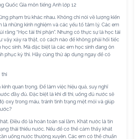
ông Quốc Gia môn tiếng Anh lớp 12
 những phạm trù khác nhau. Không chỉ nói về lượng kiến
n là những kinh nghiệm và các yếu tố tâm lý. Các em
 rằng “Học tài thi phận”. Nhưng có thực sự là học tài
 vậy xảy ra thật, có cách nào để không phải hối tiếc
m học sinh. Mà đặc biệt là các em học sinh đang ôn
inh phục kỳ thi. Hãy cùng thử áp dụng ngay để có
thi
n kinh quan trọng. Để làm việc hiệu quả, suy nghĩ
ớc đầy đủ. Đặc biệt là khi đi thi, uống đủ nước sẽ
ộ oxy trong máu, tránh tình trạng mệt mỏi và giúp
 nước?
át. Điều đó là hoàn toàn sai lầm. Khát nước là tín
ạng thái thiếu nước. Nếu để cơ thể cảm thấy khát
 cần uống nước thường xuyên. Các em có thể chuẩn