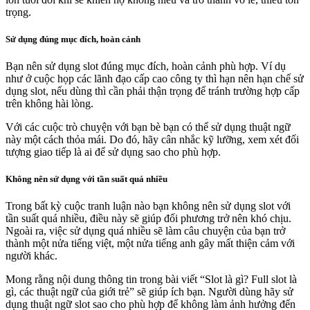
trọng.
Sử dụng đúng mục đích, hoàn cảnh
Bạn nên sử dụng slot đúng mục đích, hoàn cảnh phù hợp. Ví dụ
như ở cuộc họp các lãnh đạo cấp cao công ty thì hạn nên hạn chế sử
dụng slot, nếu dùng thì cần phải thận trọng để tránh trường hợp cấp
trên không hài lòng.
Với các cuộc trò chuyện với bạn bè bạn có thể sử dụng thuật ngữ
này một cách thỏa mái. Do đó, hãy cân nhắc kỹ lưỡng, xem xét đối
tượng giao tiếp là ai để sử dụng sao cho phù hợp.
Không nên sử dụng với tần suất quá nhiều
Trong bất kỳ cuộc tranh luận nào bạn không nên sử dụng slot với
tần suất quá nhiều, điều này sẽ giúp đối phương trở nên khó chịu.
Ngoài ra, việc sử dụng quá nhiều sẽ làm câu chuyện của bạn trở
thành một nửa tiếng việt, một nửa tiếng anh gây mất thiện cảm với
người khác.
Mong rằng nội dung thông tin trong bài viết “Slot là gì? Full slot là
gì, các thuật ngữ của giới trẻ” sẽ giúp ích bạn. Người dùng hãy sử
dụng thuật ngữ slot sao cho phù hợp để không làm ảnh hưởng đến