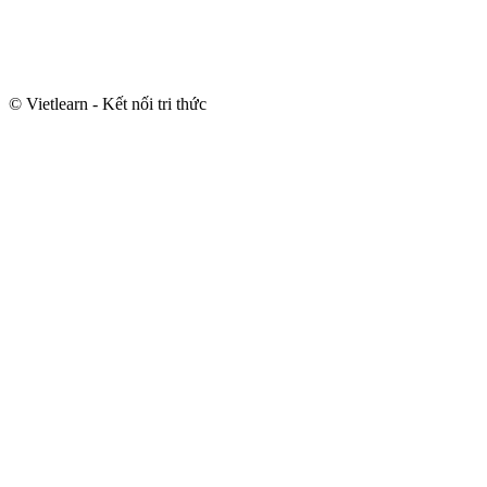
© Vietlearn - Kết nối tri thức