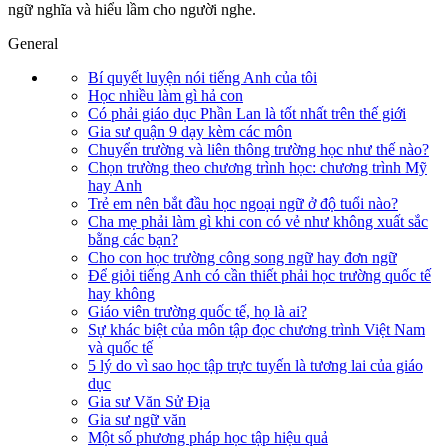
ngữ nghĩa và hiểu lầm cho người nghe.
General
Bí quyết luyện nói tiếng Anh của tôi
Học nhiều làm gì hả con
Có phải giáo dục Phần Lan là tốt nhất trên thế giới
Gia sư quận 9 dạy kèm các môn
Chuyển trường và liên thông trường học như thế nào?
Chọn trường theo chương trình học: chương trình Mỹ
hay Anh
Trẻ em nên bắt đầu học ngoại ngữ ở độ tuổi nào?
Cha mẹ phải làm gì khi con có vẻ như không xuất sắc
bằng các bạn?
Cho con học trường công song ngữ hay đơn ngữ
Để giỏi tiếng Anh có cần thiết phải học trường quốc tế
hay không
Giáo viên trường quốc tế, họ là ai?
Sự khác biệt của môn tập đọc chương trình Việt Nam
và quốc tế
5 lý do vì sao học tập trực tuyến là tương lai của giáo
dục
Gia sư Văn Sử Địa
Gia sư ngữ văn
Một số phương pháp học tập hiệu quả