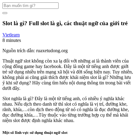
Search
for:
Slot là gì? Full slot là gì, các thuật ngữ của giới trẻ
Vietlearn
8 minutes
Nguồn trích dẫn: ruaxetudong.org
Thuật ngữ slot không còn xa lạ đối với những ai là thành viên của
cộng đồng game hay facebook. Đây là một từ tiếng anh được giới
trẻ sử dụng nhiều trên mạng xã hội và đời sống hiện nay. Tuy nhiên,
không phải ai cũng giải thích được khái niệm slot là gì? Những lưu
ý khi sử dụng? Hãy cùng tìm hiểu nội dung thông tin trong bài viết
dưới đây.
Slot nghĩa là gì? Đây là một từ tiếng anh, có nhiều ý nghĩa khác
nhau. Nếu dịch theo danh từ thì slot có nghĩa là vị trí, đường khe,
rãnh, khía,…còn dịch theo động từ nó có nghĩa là đục đường khe,
đục đường khía,…Tùy thuộc vào từng trường hợp cụ thể mà khái
niệm slot được định nghĩa khác nhau.
Một số lĩnh vực sử dụng thuật ngữ slot