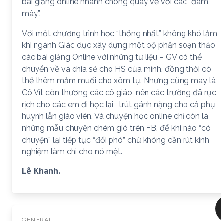
bài giảng online nhanh chóng quay về với các “đám
mây”.
Với một chương trình học “thống nhất” không khó lắm
khi ngành Giáo dục xây dựng một bộ phận soạn thảo
các bài giảng Online với những tư liệu – GV có thể
chuyển về và chia sẻ cho HS của mình, đồng thời có
thể thêm mắm muối cho xôm tụ. Nhưng cũng may là
Cô Vít còn thương các cô giáo, nên các trường đã rục
rịch cho các em đi học lại , trút gánh nặng cho cả phụ
huynh lẫn giáo viên. Và chuyện học online chỉ còn là
những mẫu chuyện chém gió trên FB, để khi nào “có
chuyện” lại tiếp tục “đối phó” chứ không cần rút kinh
nghiệm làm chi cho nó mệt.
Lê Khanh.
GENERAL