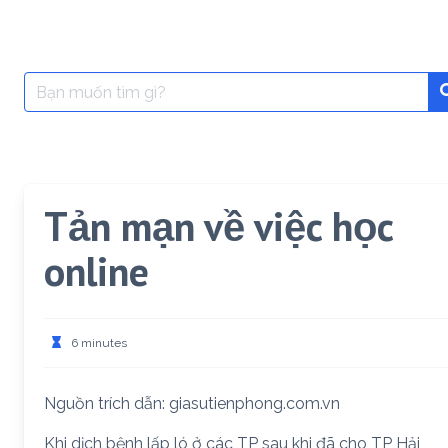
Search
for:
Tản mạn về việc học
online
6 minutes
Nguồn trích dẫn: giasutienphong.com.vn
Khi dịch bệnh lấp ló ở các TP sau khi đã cho TP Hải