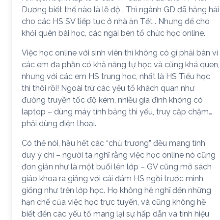
Dương biết thế nào là lễ độ . Thì ngành GD đã hăng hái
cho các HS SV tiếp tục ở nhà ăn Tết . Nhưng để cho
khỏi quên bài học, các ngài bèn tổ chức học online.
Việc học online với sinh viên thì không có gì phải bàn vì
các em đa phần có khả năng tự học và cũng khá quen,
nhưng với các em HS trung học, nhất là HS Tiểu học
thì thôi rồi! Ngoài trừ các yếu tố khách quan như
đường truyền tốc độ kém, nhiều gia đình không có
laptop – dùng máy tính bảng thì yếu, truy cập chậm…
phải dùng điện thoại.
Có thế nói, hầu hết các “chủ trương” đều mang tính
duy ý chí – người ta nghĩ rằng việc học online nó cũng
đơn giản như là một buổi lên lớp – GV cũng mở sách
giáo khoa ra giảng với cái đám HS ngồi trước mình
giống như trên lớp học. Họ không hề nghĩ đến những
hạn chế của việc học trực tuyến, và cũng không hề
biết đến các yếu tố mang lại sự hấp dẫn và tính hiệu