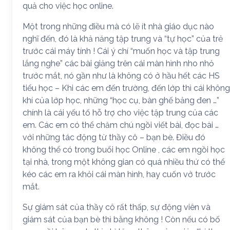
quả cho việc học online.
Một trong những điều mà có lẽ ít nhà giáo dục nào
nghĩ đến, đó là khả năng tập trung và “tự học” của trẻ
trước cái máy tính ! Cái ý chí “muốn học và tập trung
lắng nghe” các bài giảng trên cái màn hình nho nhỏ
trước mắt, nó gần như là không có ở hầu hết các HS
tiểu học – Khi các em đến trường, đến lớp thì cái không
khí của lớp học, những “học cụ, bàn ghế bảng đen …”
chính là cái yếu tố hỗ trợ cho việc tập trung của các
em. Các em có thể chăm chú ngồi viết bài, đọc bài …
với những tác động từ thầy cô – bạn bè. Điều đó
không thể có trong buổi học Online , các em ngồi học
tại nhà, trong một không gian có quá nhiều thứ có thể
kéo các em ra khỏi cái màn hình, hay cuốn vở trước
mắt.
Sự giám sát của thầy cô rất thấp, sự động viên và
giám sát của bạn bè thì bằng không ! Còn nếu có bố