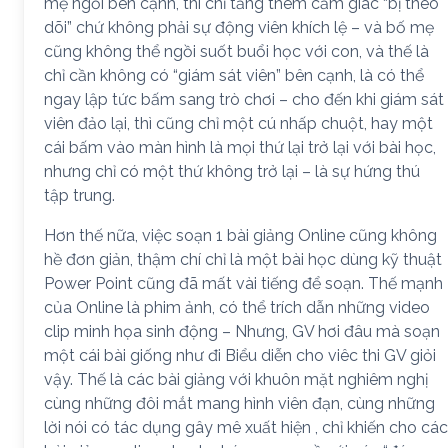
mẹ ngồi bên cạnh, thì chỉ tăng thêm cảm giác “bị theo
dõi” chứ không phải sự động viên khích lệ – và bố mẹ
cũng không thể ngồi suốt buổi học với con, và thế là
chỉ cần không có “giám sát viên” bên cạnh, là có thể
ngay lập tức bấm sang trò chơi – cho đến khi giám sát
viên đảo lại, thì cũng chỉ một cú nhấp chuột, hay một
cái bấm vào màn hình là mọi thứ lại trở lại với bài học,
nhưng chỉ có một thứ không trở lại – là sự hứng thú
tập trung.
Hơn thế nữa, việc soạn 1 bài giảng Online cũng không
hề đơn giản, thậm chí chỉ là một bài học dùng kỹ thuật
Power Point cũng đã mất vài tiếng để soạn. Thế mạnh
của Online là phim ảnh, có thể trích dẫn những video
clip minh họa sinh động – Nhưng, GV hơi đâu mà soạn
một cái bài giống như đi Biểu diễn cho viêc thi GV giỏi
vậy. Thế là các bài giảng với khuôn mặt nghiêm nghị
cùng những đôi mắt mang hình viên đạn, cùng những
lời nói có tác dụng gây mê xuất hiện , chỉ khiến cho các