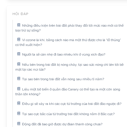
HỎI ĐÁP
Những điều kiện trên trái đất phải thay đổi tới mức nào mới có thể
loại trừ sự sống?
Vì ozone là khí, bằng cách nào mà một thứ được cho là “lỗ thủng”
có thể xuất hiện?
Người ta sẽ cân nhẹ đi bao nhiêu khi ở vùng xích đạo?
Nếu bên trong trái đất bị nóng chảy, tại sao sức nóng chỉ lên tới bề
mặt tại các núi lửa?
Tại sao bên trong trái đất vẫn nóng sau nhiều tỉ năm?
Liệu một bờ biển ở quần đảo Canary có thể tạo ra một cơn sóng
thần lớn không?
Điều gì sẽ xảy ra khi các cực từ trường của trái đất đảo ngược đi?
Tại sao cực bắc của từ trường trái đất không nằm ở Bắc cực?
Động đất đã bao giờ được dự đoán thành công chưa?