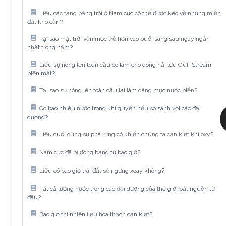
Liệu các tảng băng trôi ở Nam cực có thể được kéo về những miền
đất khô cằn?
Tại sao mặt trời vẫn mọc trễ hơn vào buổi sáng sau ngày ngắn
nhất trong năm?
Liệu sự nóng lên toàn cầu có làm cho dòng hải lưu Gulf Stream
biến mất?
Tại sao sự nóng lên toàn cầu lại làm dâng mực nước biển?
Có bao nhiêu nước trong khí quyển nếu so sánh với các đại
dương?
Liệu cuối cùng sự phá rừng có khiến chúng ta cạn kiệt khí oxy?
Nam cực đã bị đóng băng từ bao giờ?
Liệu có bao giờ trái đất sẽ ngừng xoay không?
Tất cả lượng nước trong các đại dương của thế giới bắt nguồn từ
đâu?
Bao giờ thì nhiên liệu hóa thạch cạn kiệt?