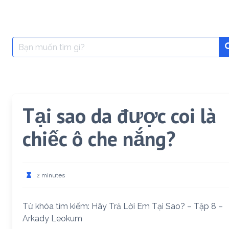
Search
for:
Tại sao da được coi là
chiếc ô che nắng?
2 minutes
Từ khóa tìm kiếm: Hãy Trả Lời Em Tại Sao? – Tập 8 –
Arkady Leokum