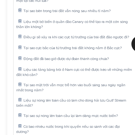
mặt tại các núi lửa?
Tại sao bên trong trái đất vẫn nóng sau nhiều tỉ năm?
Liệu một bờ biển ở quần đảo Canary có thể tạo ra một cơn sóng
thần lớn không?
Điều gì sẽ xảy ra khi các cực từ trường của trái đất đảo ngược đi?
Tại sao cực bắc của từ trường trái đất không nằm ở Bắc cực?
Động đất đã bao giờ được dự đoán thành công chưa?
Liệu các tảng băng trôi ở Nam cực có thể được kéo về những miền
đất khô cằn?
Tại sao mặt trời vẫn mọc trễ hơn vào buổi sáng sau ngày ngắn
nhất trong năm?
Liệu sự nóng lên toàn cầu có làm cho dòng hải lưu Gulf Stream
biến mất?
Tại sao sự nóng lên toàn cầu lại làm dâng mực nước biển?
Có bao nhiêu nước trong khí quyển nếu so sánh với các đại
dương?