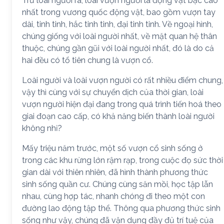
Trừ loài người ra, loài vượn người là động vật bậc cao
nhất trong vương quốc động vật, bao gồm vượn tay
dài, tinh tinh, hắc tinh tinh, đại tinh tinh. Về ngoại hình,
chúng giống với loài người nhất, về mặt quan hệ thân
thuộc, chúng gần gũi với loài người nhất, đó là do cả
hai đều có tổ tiên chung là vượn cổ.
Loài người và loài vượn người có rất nhiều điểm chung,
vậy thì cùng với sự chuyển dịch của thời gian, loài
vượn người hiện đại đang trong quá trình tiến hoá theo
giai đoạn cao cấp, có khả năng biến thành loài người
không nhỉ?
Mấy triệu năm trước, một số vượn cổ sinh sống ở
trong các khu rừng lớn rậm rạp, trong cuộc đọ sức thời
gian dài với thiên nhiên, đã hình thành phương thức
sinh sống quần cư. Chúng cùng săn mồi, học tập lẫn
nhau, cùng hợp tác, nhanh chóng đi theo một con
đường lao động tập thể. Thông qua phương thức sinh
sống như vậy, chúng đã vận dụng đầy đủ trí tuệ của