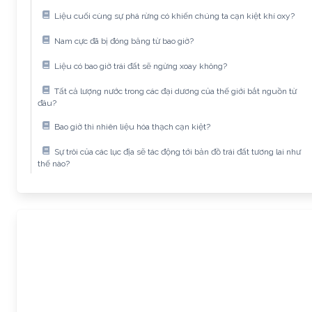
Liệu cuối cùng sự phá rừng có khiến chúng ta cạn kiệt khí oxy?
Nam cực đã bị đóng băng từ bao giờ?
Liệu có bao giờ trái đất sẽ ngừng xoay không?
Tất cả lượng nước trong các đại dương của thế giới bắt nguồn từ
đâu?
Bao giờ thì nhiên liệu hóa thạch cạn kiệt?
Sự trôi của các lục địa sẽ tác động tới bản đồ trái đất tương lai như
thế nào?