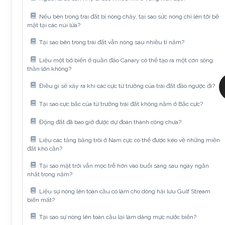
Nếu bên trong trái đất bị nóng chảy, tại sao sức nóng chỉ lên tới bề
mặt tại các núi lửa?
Tại sao bên trong trái đất vẫn nóng sau nhiều tỉ năm?
Liệu một bờ biển ở quần đảo Canary có thể tạo ra một cơn sóng
thần lớn không?
Điều gì sẽ xảy ra khi các cực từ trường của trái đất đảo ngược đi?
Tại sao cực bắc của từ trường trái đất không nằm ở Bắc cực?
Động đất đã bao giờ được dự đoán thành công chưa?
Liệu các tảng băng trôi ở Nam cực có thể được kéo về những miền
đất khô cằn?
Tại sao mặt trời vẫn mọc trễ hơn vào buổi sáng sau ngày ngắn
nhất trong năm?
Liệu sự nóng lên toàn cầu có làm cho dòng hải lưu Gulf Stream
biến mất?
Tại sao sự nóng lên toàn cầu lại làm dâng mực nước biển?