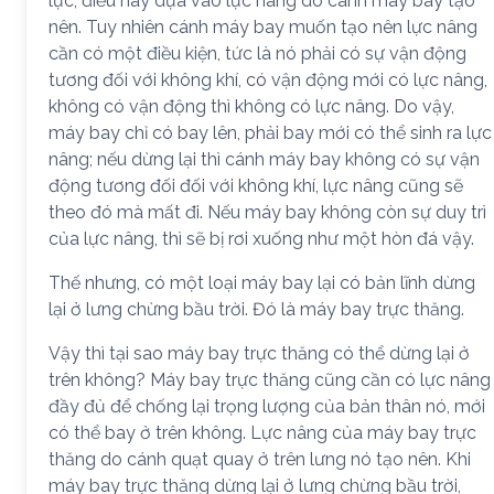
lực, điều này dựa vào lực nâng do cánh máy bay tạo
nên. Tuy nhiên cánh máy bay muốn tạo nên lực nâng
cần có một điều kiện, tức là nó phải có sự vận động
tương đối với không khí, có vận động mới có lực nâng,
không có vận động thì không có lực nâng. Do vậy,
máy bay chỉ có bay lên, phải bay mới có thể sinh ra lực
nâng; nếu dừng lại thì cánh máy bay không có sự vận
động tương đối đối với không khí, lực nâng cũng sẽ
theo đó mà mất đi. Nếu máy bay không còn sự duy trì
của lực nâng, thì sẽ bị rơi xuống như một hòn đá vậy.
Thế nhưng, có một loại máy bay lại có bản lĩnh dừng
lại ở lưng chừng bầu trời. Đó là máy bay trực thăng.
Vậy thì tại sao máy bay trực thăng có thể dừng lại ở
trên không? Máy bay trực thăng cũng cần có lực nâng
đầy đủ để chống lại trọng lượng của bản thân nó, mới
có thể bay ở trên không. Lực nâng của máy bay trực
thăng do cánh quạt quay ở trên lưng nó tạo nên. Khi
máy bay trực thăng dừng lại ở lưng chừng bầu trời,