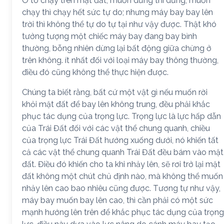
Ô tô chạy trên mặt đất, muốn dừng thì dừng, muốn
chạy thì chạy hết sức tự do; nhưng máy bay bay lên
trời thì không thể tự do tự tại như vậy được. Thật khó
tưởng tượng một chiếc máy bay đang bay bình
thường, bỗng nhiên dừng lại bất động giữa chừng ở
trên không. ít nhất đối với loại máy bay thông thường,
điều đó cũng không thể thực hiện được.
Chúng ta biết rằng, bất cứ một vật gì nếu muốn rời
khỏi mặt đất để bay lên không trung, đều phải khắc
phục tác dụng của trọng lực. Trọng lực là lực hấp dẫn
của Trái Đất đối với các vật thể chung quanh, chiều
của trọng lực Trái Đất hướng xuống dưới, nó khiến tất
cả các vật thể chung quanh Trái Đất đều bám vào mặt
đất. Điều đó khiến cho ta khi nhảy lên, sẽ rơi trở lại mặt
đất không một chút chủ định nào, mà không thể muốn
nhảy lên cao bao nhiêu cũng được. Tương tự như vậy,
máy bay muốn bay lên cao, thì cần phải có một sức
mạnh hướng lên trên để khắc phục tác dụng của trọng