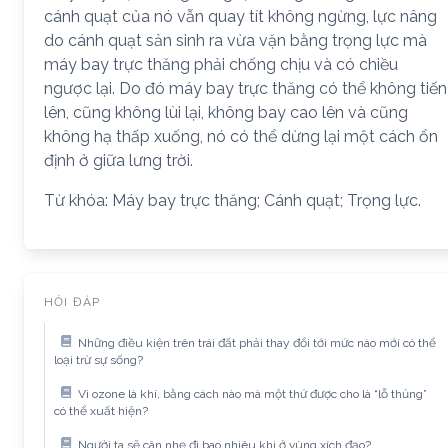
cánh quạt của nó vẫn quay tít không ngừng, lực nâng
do cánh quạt sản sinh ra vừa vặn bằng trọng lực mà
máy bay trực thăng phải chống chịu và có chiều
ngược lại. Do đó máy bay trực thăng có thể không tiến
lên, cũng không lùi lại, không bay cao lên và cũng
không hạ thấp xuống, nó có thể dừng lại một cách ổn
định ở giữa lưng trời.
Từ khóa: Máy bay trực thăng; Cánh quạt; Trọng lực.
HỎI ĐÁP
Những điều kiện trên trái đất phải thay đổi tới mức nào mới có thể
loại trừ sự sống?
Vì ozone là khí, bằng cách nào mà một thứ được cho là “lỗ thủng”
có thể xuất hiện?
Người ta sẽ cân nhẹ đi bao nhiêu khi ở vùng xích đạo?