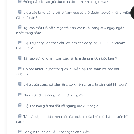
Động đất đã bao giờ được dự đoán thành công chưa?
Liệu các tảng băng trôi ở Nam cực có thể được kéo về những miền
đất khô cằn?
Tại sao mặt trời vẫn mọc trễ hơn vào buổi sáng sau ngày ngắn
nhất trong năm?
Liệu sự nóng lên toàn cầu có làm cho dòng hải lưu Gulf Stream
biến mất?
Tại sao sự nóng lên toàn cầu lại làm dâng mực nước biển?
Có bao nhiêu nước trong khí quyển nếu so sánh với các đại
dương?
Liệu cuối cùng sự phá rừng có khiến chúng ta cạn kiệt khí oxy?
Nam cực đã bị đóng băng từ bao giờ?
Liệu có bao giờ trái đất sẽ ngừng xoay không?
Tất cả lượng nước trong các đại dương của thế giới bắt nguồn từ
đâu?
Bao giờ thì nhiên liệu hóa thạch cạn kiệt?