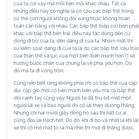
của ta coi vậy mà mỗi bên mỗi khác nhau. Tất cả
những điều này có nghĩa là cơ cấu các bắp thịt trong
cơ thể con người không đối xứng hoặc không hoàn
toàn cân bằng với nhau. Các bắp thịt (bắp cơ) bên phải
khác với bắp thịt bên trái, điều này tác động đến cử
động đi bộ của ta, đến dáng đi của ta. Nhắm mắt thì
sự kiểm soát dáng đi của ta là do các bắp thịt, cấu trúc
của thân thể và lực của một bên (bên mạnh hơn?) sẽ
hướng bước chân của chúng ta về phía yếu hơn. Do
đó mà ta đi vòng tròn.
Cũng nên biết rằng không phải chỉ có bắp thịt của cặp
đùi, cặp giò mới có bên mạnh bên yếu mà cả bắp thịt
đôi cánh tay cũng vậy. Người ta đã thử bịt mắt một
người lái xe và bảo người đó cố lái theo đường thẳng.
Nhưng chỉ hai mươi giây đồng hồ sau thì bất cứ ai
cũng đều lái trệch hết. Do đó, khi đi bộ và nhất là khi lái
xe thì cố mở mắt to ra mà nhìn thì mới đi thẳng được.