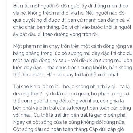
Bịt mắt một người rồi đố người ấy đi thẳng men theo
vỉa hè, không trệch ra khỏi vỉa hè. Nếu người nào đó
quả quyết họ đi được thì bạn cứ mạnh dạn đánh cá, vì
chắc chắn bạn thắng. Bởi vì chỉ vào bước thôi là người
ấy bắt đầu đi theo đường vòng tròn rồi.
Một phạm nhân chạy trốn trên một cánh đồng rộng và
bằng phẳng trong lúc có sương mù dày đặc thì cho dù
một hai giờ đồng hồ sau – với điều kiện sương mù luôn
luôn dày đặc – nhà chức trách cũng khỏi lo, hắn không
thể đi xa được. Hắn sẽ quay trở lại chỗ xuất phát.
Tại sao khi bị bịt mắt – hoặc không nhìn thấy gì – ta lại
đi vòng tròn? Lý do là các cơ quan, bộ phận trong cơ
thể con người không đối xứng với nhau, có nghĩa là
bên phải và bên trái của ta không hoàn toàn cân bằng
với nhau. Cụ thể là trái tim bên trái, lá gan ở bên phải.
Ngay cả cột sống của ta cũng không đối xứng nữa.
Cột sống đâu có hoàn toàn thẳng. Căp đùi, cặp giò