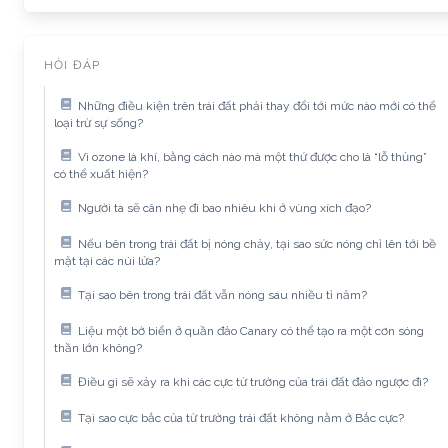
HỎI ĐÁP
Những điều kiện trên trái đất phải thay đổi tới mức nào mới có thể
loại trừ sự sống?
Vì ozone là khí, bằng cách nào mà một thứ được cho là “lỗ thủng”
có thể xuất hiện?
Người ta sẽ cân nhẹ đi bao nhiêu khi ở vùng xích đạo?
Nếu bên trong trái đất bị nóng chảy, tại sao sức nóng chỉ lên tới bề
mặt tại các núi lửa?
Tại sao bên trong trái đất vẫn nóng sau nhiều tỉ năm?
Liệu một bờ biển ở quần đảo Canary có thể tạo ra một cơn sóng
thần lớn không?
Điều gì sẽ xảy ra khi các cực từ trường của trái đất đảo ngược đi?
Tại sao cực bắc của từ trường trái đất không nằm ở Bắc cực?