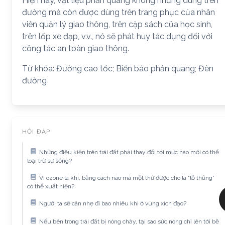
Hiện nay, vật liệu phản quang không những dùng trên
đường mà còn được dùng trên trang phục của nhân
viên quản lý giao thông, trên cặp sách của học sinh,
trên lốp xe đạp, v.v., nó sẽ phát huy tác dụng đối với
công tác an toàn giao thông.
Từ khóa: Đường cao tốc; Biển báo phản quang; Đèn
đường
HỎI ĐÁP
Những điều kiện trên trái đất phải thay đổi tới mức nào mới có thể
loại trừ sự sống?
Vì ozone là khí, bằng cách nào mà một thứ được cho là “lỗ thủng”
có thể xuất hiện?
Người ta sẽ cân nhẹ đi bao nhiêu khi ở vùng xích đạo?
Nếu bên trong trái đất bị nóng chảy, tại sao sức nóng chỉ lên tới bề