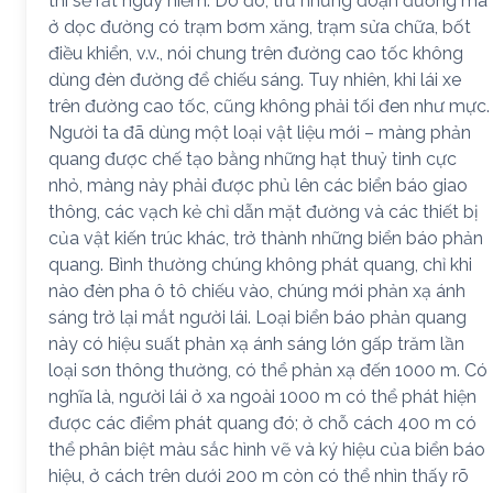
thì sẽ rất nguy hiểm. Do đó, trừ những đoạn đường mà
ở dọc đường có trạm bơm xăng, trạm sửa chữa, bốt
điều khiển, v.v., nói chung trên đường cao tốc không
dùng đèn đường để chiếu sáng. Tuy nhiên, khi lái xe
trên đường cao tốc, cũng không phải tối đen như mực.
Người ta đã dùng một loại vật liệu mới – màng phản
quang được chế tạo bằng những hạt thuỷ tinh cực
nhỏ, màng này phải được phủ lên các biển báo giao
thông, các vạch kẻ chỉ dẫn mặt đường và các thiết bị
của vật kiến trúc khác, trở thành những biển báo phản
quang. Bình thường chúng không phát quang, chỉ khi
nào đèn pha ô tô chiếu vào, chúng mới phản xạ ánh
sáng trở lại mắt người lái. Loại biển báo phản quang
này có hiệu suất phản xạ ánh sáng lớn gấp trăm lần
loại sơn thông thường, có thể phản xạ đến 1000 m. Có
nghĩa là, người lái ở xa ngoài 1000 m có thể phát hiện
được các điểm phát quang đó; ở chỗ cách 400 m có
thể phân biệt màu sắc hình vẽ và ký hiệu của biển báo
hiệu, ở cách trên dưới 200 m còn có thể nhìn thấy rõ