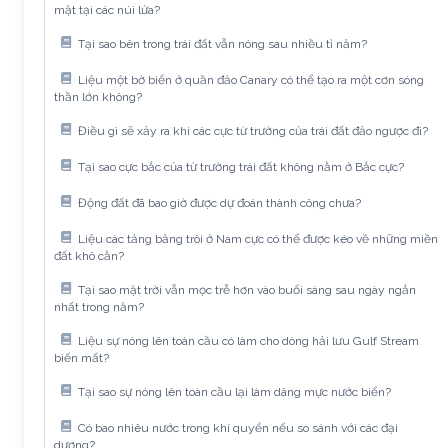
mặt tại các núi lửa?
Tại sao bên trong trái đất vẫn nóng sau nhiều tỉ năm?
Liệu một bờ biển ở quần đảo Canary có thể tạo ra một cơn sóng
thần lớn không?
Điều gì sẽ xảy ra khi các cực từ trường của trái đất đảo ngược đi?
Tại sao cực bắc của từ trường trái đất không nằm ở Bắc cực?
Động đất đã bao giờ được dự đoán thành công chưa?
Liệu các tảng băng trôi ở Nam cực có thể được kéo về những miền
đất khô cằn?
Tại sao mặt trời vẫn mọc trễ hơn vào buổi sáng sau ngày ngắn
nhất trong năm?
Liệu sự nóng lên toàn cầu có làm cho dòng hải lưu Gulf Stream
biến mất?
Tại sao sự nóng lên toàn cầu lại làm dâng mực nước biển?
Có bao nhiêu nước trong khí quyển nếu so sánh với các đại
dương?