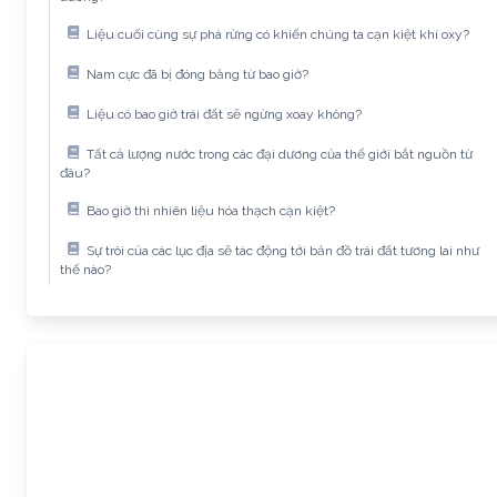
Liệu cuối cùng sự phá rừng có khiến chúng ta cạn kiệt khí oxy?
Nam cực đã bị đóng băng từ bao giờ?
Liệu có bao giờ trái đất sẽ ngừng xoay không?
Tất cả lượng nước trong các đại dương của thế giới bắt nguồn từ
đâu?
Bao giờ thì nhiên liệu hóa thạch cạn kiệt?
Sự trôi của các lục địa sẽ tác động tới bản đồ trái đất tương lai như
thế nào?