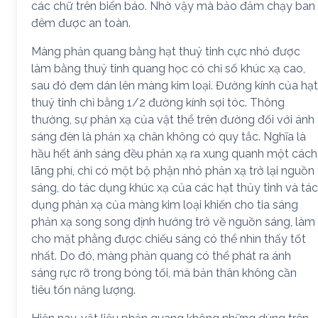
các chữ trên biển báo. Nhờ vậy mà bảo đảm chạy ban
đêm được an toàn.
Màng phản quang bằng hạt thuỷ tinh cực nhỏ được
làm bằng thuỷ tinh quang học có chỉ số khúc xạ cao,
sau đó đem dán lên màng kim loại. Đường kính của hạt
thuỷ tinh chỉ bằng 1/2 đường kính sợi tóc. Thông
thường, sự phản xạ của vật thể trên đường đối với ánh
sáng đèn là phản xạ chân không có quy tắc. Nghĩa là
hầu hết ánh sáng đều phản xạ ra xung quanh một cách
lãng phí, chỉ có một bộ phận nhỏ phản xạ trở lại nguồn
sáng, do tác dụng khúc xạ của các hạt thủy tinh và tác
dụng phản xạ của màng kim loại khiến cho tia sáng
phản xạ song song định hướng trở về nguồn sáng, làm
cho mặt phẳng được chiếu sáng có thể nhìn thấy tốt
nhất. Do đó, màng phản quang có thể phát ra ánh
sáng rực rỡ trong bóng tối, mà bản thân không cần
tiêu tốn năng lượng.