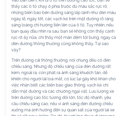
Vào ban đêm, khi đi ô tô trên đường cao tốc, bạn sẽ
thấy các ô tô chạy ở phía trước đủ màu sắc rực rỡ,
những biển báo bên đường sáng lấp lánh như đèn màu
ngày lễ, ngày tết, các vạch kẻ trên mặt đường rõ ràng
sáng loáng chỉ hướng tiến lên của ô tô. Tuy nhiên, nếu
bạn quay đầu nhìn ra sau, bạn sẽ không còn thấy cảnh
rực rỡ ấy nữa, chỉ thấy một màn đêm tối bưng, ngay cả
đèn đường thông thường cũng không thấy. Tại sao
vậy?
Trên đường cái thông thường, nói chung đều có đèn
chiếu sáng. Nhưng độ chiếu sáng của đèn đường rất
kém, ngoài ra, còn phát ra ánh sáng khuếch tán, dễ
khiến cho người lái loá mắt, có lúc lại gây khó khăn cho
việc nhận biết các biển báo giao thông, vạch kẻ chỉ
dẫn mặt đường và các chướng ngại vật. Lưu lượng xe
trên đường cao tốc tương đối lớn, tốc độ nhanh, yêu
cầu chiếu sáng cao, nếu vì ánh sáng đèn đường chiếu
xuống mà ảnh hưởng đến sự quan sát của người lái xe