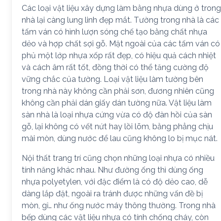
Các loại vật liệu xây dựng làm bằng nhựa dùng ở trong
nhà lại càng lung linh đẹp mắt. Tường trong nhà là các
tấm ván có hình lượn sóng chế tạo bằng chất nhựa
dẻo và hợp chất sợi gỗ. Mặt ngoài của các tấm ván có
phủ một lớp nhựa xốp rất đẹp, có hiệu quả cách nhiệt
và cách âm rất tốt, đồng thời có thể tăng cường độ
vững chắc của tường. Loại vật liệu làm tường bên
trong nhà này không cần phải sơn, đương nhiên cũng
không cần phải dán giấy dán tường nữa. Vật liệu làm
sàn nhà là loại nhựa cứng vừa có độ đàn hồi của sàn
gỗ, lại không có vết nứt hay lồi lõm, bằng phẳng chịu
mài mòn, dùng nước để lau cũng không lo bị mục nát.
Nội thất trang trí cũng chọn những loại nhựa có nhiều
tính năng khác nhau. Như đường ống thì dùng ống
nhựa polyetylen, với đặc điểm là có độ dẻo cao, dễ
dàng lắp đặt, ngoài ra tránh được những vấn đề bị
mòn, gỉ… như ống nước máy thông thường. Trong nhà
bếp dùng các vật liệu nhựa có tính chống cháy, còn