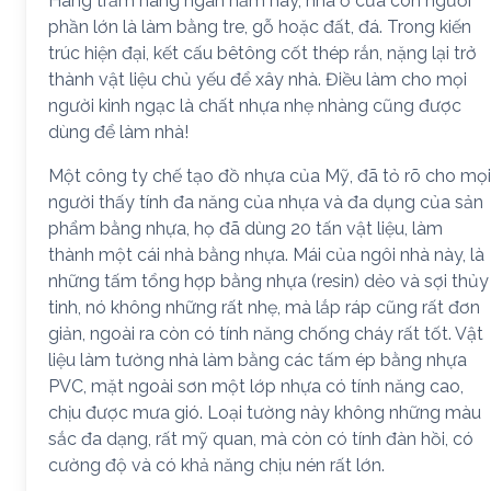
Hàng trăm hàng ngàn năm nay, nhà ở của con người
phần lớn là làm bằng tre, gỗ hoặc đất, đá. Trong kiến
trúc hiện đại, kết cấu bêtông cốt thép rắn, nặng lại trở
thành vật liệu chủ yếu để xây nhà. Điều làm cho mọi
người kinh ngạc là chất nhựa nhẹ nhàng cũng được
dùng để làm nhà!
Một công ty chế tạo đồ nhựa của Mỹ, đã tỏ rõ cho mọi
người thấy tính đa năng của nhựa và đa dụng của sản
phẩm bằng nhựa, họ đã dùng 20 tấn vật liệu, làm
thành một cái nhà bằng nhựa. Mái của ngôi nhà này, là
những tấm tổng hợp bằng nhựa (resin) dẻo và sợi thủy
tinh, nó không những rất nhẹ, mà lắp ráp cũng rất đơn
giản, ngoài ra còn có tính năng chống cháy rất tốt. Vật
liệu làm tường nhà làm bằng các tấm ép bằng nhựa
PVC, mặt ngoài sơn một lớp nhựa có tính năng cao,
chịu được mưa gió. Loại tường này không những màu
sắc đa dạng, rất mỹ quan, mà còn có tính đàn hồi, có
cường độ và có khả năng chịu nén rất lớn.