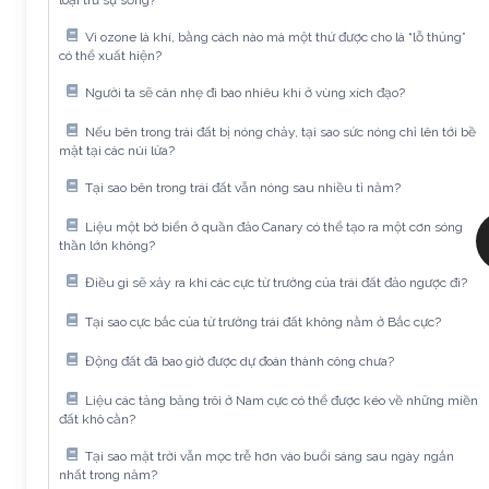
loại trừ sự sống?
Vì ozone là khí, bằng cách nào mà một thứ được cho là “lỗ thủng”
có thể xuất hiện?
Người ta sẽ cân nhẹ đi bao nhiêu khi ở vùng xích đạo?
Nếu bên trong trái đất bị nóng chảy, tại sao sức nóng chỉ lên tới bề
mặt tại các núi lửa?
Tại sao bên trong trái đất vẫn nóng sau nhiều tỉ năm?
Liệu một bờ biển ở quần đảo Canary có thể tạo ra một cơn sóng
thần lớn không?
Điều gì sẽ xảy ra khi các cực từ trường của trái đất đảo ngược đi?
Tại sao cực bắc của từ trường trái đất không nằm ở Bắc cực?
Động đất đã bao giờ được dự đoán thành công chưa?
Liệu các tảng băng trôi ở Nam cực có thể được kéo về những miền
đất khô cằn?
Tại sao mặt trời vẫn mọc trễ hơn vào buổi sáng sau ngày ngắn
nhất trong năm?