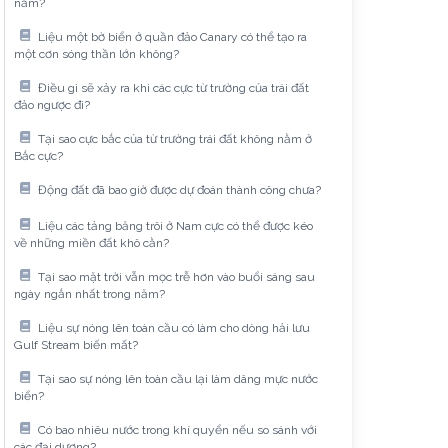
năm?
Liệu một bờ biển ở quần đảo Canary có thể tạo ra
một cơn sóng thần lớn không?
Điều gì sẽ xảy ra khi các cực từ trường của trái đất
đảo ngược đi?
Tại sao cực bắc của từ trường trái đất không nằm ở
Bắc cực?
Động đất đã bao giờ được dự đoán thành công chưa?
Liệu các tảng băng trôi ở Nam cực có thể được kéo
về những miền đất khô cằn?
Tại sao mặt trời vẫn mọc trễ hơn vào buổi sáng sau
ngày ngắn nhất trong năm?
Liệu sự nóng lên toàn cầu có làm cho dòng hải lưu
Gulf Stream biến mất?
Tại sao sự nóng lên toàn cầu lại làm dâng mực nước
biển?
Có bao nhiêu nước trong khí quyển nếu so sánh với
các đại dương?