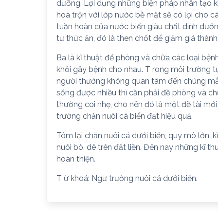
dưỡng. Lợi dụng những biện pháp nhân tạo kh
hoà trộn với lớp nước bề mặt sẽ có lợi cho c
tuần hoàn của nước biển giàu chất dinh dưỡng
tư thức ăn, đó là then chốt để giảm giá thành
Ba là kĩ thuật để phòng và chữa các loại bện
khỏi gây bệnh cho nhau. T rong môi trường tự
người thường không quan tâm đến chúng mắc
sống được nhiều thì cần phải đề phòng và ch
thường coi nhẹ, cho nên đó là một đề tài m
trường chăn nuôi cá biển đạt hiệu quả.
Tóm lại chăn nuôi cá dưới biển, quy mô lớn, kĩ
nuôi bò, dê trên đất liền. Đến nay những kĩ t
hoàn thiện.
T ừ khoá: Ngư trường nuôi cá dưới biển.