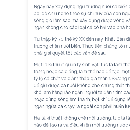
Ngày nay xây dựng ngư trường nuôi cá biển g
bò, dê chịu nghe theo sự chỉ huy của con ng
sóng gió làm sao mà xây dựng được vòng vây
ngăn không cho các loại cá có hại vào phá ho
Từ thập kỷ 70 thế kỷ XX đến nay, Nhật Bản đ
trường chăn nuôi biển. Thực tiễn chứng tỏ 
phải giải quyết tốt các vấn đề sau:
Một là kĩ thuật quản lý sinh vật, tức là làm 
trứng hoặc cá giống, làm thế nào để tạo một
tỷ lệ cá chết và giảm thấp giá thành. Đương 
để giữ được cá nuôi không cho chúng thất th
khó làm hàng rào ngăn, người ta đành tìm cá
hoặc dùng sóng âm thanh, bọt khí để dựng lê
ngăn ngừa cá chạy ra ngoài còn phải huấn l
Hai là kĩ thuật khống chế môi trường, tức là
nào để tạo ra và điều khiển môi trường nước