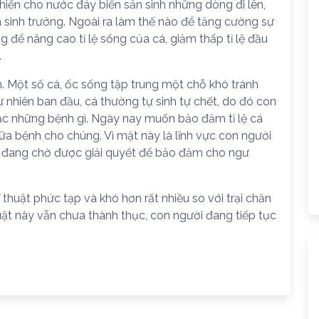
iến cho nước đáy biển sản sinh những dòng đi lên,
á sinh trưởng. Ngoài ra làm thế nào để tăng cường sự
 để nâng cao tỉ lệ sống của cá, giảm thấp tỉ lệ đầu
.
h. Một số cá, ốc sống tập trung một chỗ khó tránh
 nhiên ban đầu, cá thường tự sinh tự chết, do đó con
 những bệnh gì. Ngày nay muốn bảo đảm tỉ lệ cá
ữa bệnh cho chúng. Vì mặt này là lĩnh vực con người
ới đang chờ được giải quyết để bảo đảm cho ngư
 thuật phức tạp và khó hơn rất nhiều so với trại chăn
huật này vẫn chưa thành thục, con người đang tiếp tục