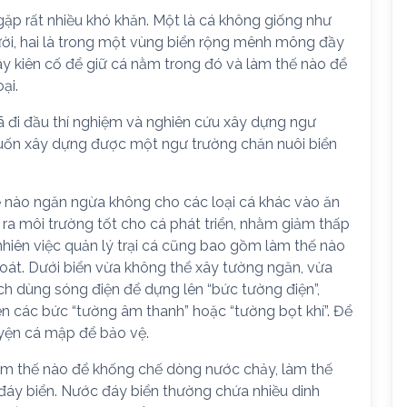
ặp rất nhiều khó khăn. Một là cá không giống như
ười, hai là trong một vùng biển rộng mênh mông đầy
 kiên cố để giữ cá nằm trong đó và làm thế nào để
ại.
ã đi đầu thí nghiệm và nghiên cứu xây dựng ngư
muốn xây dựng được một ngư trường chăn nuôi biển
thế nào ngăn ngừa không cho các loại cá khác vào ăn
 ra môi trường tốt cho cá phát triển, nhằm giảm thấp
nhiên việc quản lý trại cá cũng bao gồm làm thế nào
oát. Dưới biển vừa không thể xây tường ngăn, vừa
ch dùng sóng điện để dựng lên “bức tường điện”,
n các bức “tường âm thanh” hoặc “tường bọt khí”. Để
uyện cá mập để bảo vệ.
 làm thế nào để khống chế dòng nước chảy, làm thế
 đáy biển. Nước đáy biển thường chứa nhiều dinh