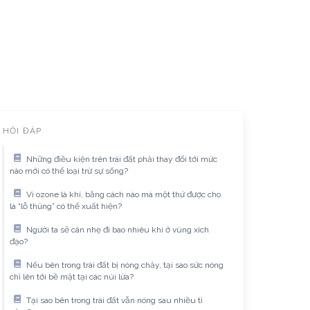
HỎI ĐÁP
Những điều kiện trên trái đất phải thay đổi tới mức
nào mới có thể loại trừ sự sống?
Vì ozone là khí, bằng cách nào mà một thứ được cho
là “lỗ thủng” có thể xuất hiện?
Người ta sẽ cân nhẹ đi bao nhiêu khi ở vùng xích
đạo?
Nếu bên trong trái đất bị nóng chảy, tại sao sức nóng
chỉ lên tới bề mặt tại các núi lửa?
Tại sao bên trong trái đất vẫn nóng sau nhiều tỉ