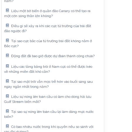
năm?
Liệu một bờ biển ở quần đảo Canary có thể tạo ra
một cơn sóng thần lớn không?
Điều gì sẽ xảy ra khi các cực từ trường của trái đất
đảo ngược đi?
Tại sao cực bắc của từ trường trái đất không nằm ở
Bắc cực?
Động đất đã bao giờ được dự đoán thành công chưa?
Liệu các tảng băng trôi ở Nam cực có thể được kéo
về những miền đất khô cằn?
Tại sao mặt trời vẫn mọc trễ hơn vào buổi sáng sau
ngày ngắn nhất trong năm?
Liệu sự nóng lên toàn cầu có làm cho dòng hải lưu
Gulf Stream biến mất?
Tại sao sự nóng lên toàn cầu lại làm dâng mực nước
biển?
Có bao nhiêu nước trong khí quyển nếu so sánh với
các đại dương?