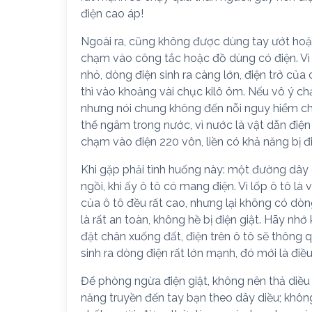
điện cao áp!
Ngoài ra, cũng không được dùng tay ướt hoặ
chạm vào công tắc hoặc đồ dùng có điện. Vì t
nhỏ, dòng điện sinh ra càng lớn, điện trở của
thì vào khoảng vài chục kilô ôm. Nếu vô ý ch
nhưng nói chung không đến nỗi nguy hiểm cho
thể ngâm trong nước, vì nước là vật dẫn điện t
chạm vào điện 220 vôn, liền có khả năng bị đi
Khi gặp phải tình huống này: một đường dây 
ngồi, khi ấy ô tô có mang điện. Vì lốp ô tô là 
của ô tô đều rất cao, nhưng lại không có dòn
là rất an toàn, không hề bị điện giật. Hãy nhớ 
đặt chân xuống đất, điện trên ô tô sẽ thông
sinh ra dòng điện rất lớn mạnh, đó mới là điề
Để phòng ngừa điện giật, không nên thả diều
năng truyền đến tay bạn theo dây diều; không