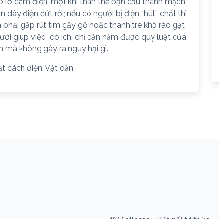
o lỗ cắm điện, một khi thân thể bạn cấu thành mạch
dây điện đứt rời; nếu có người bị điện “hút” chặt thì
hải gấp rút tìm gậy gỗ hoặc thanh tre khô ráo gạt
gười giúp việc” có ích, chỉ cần nắm được quy luật của
n mà không gây ra nguy hại gì.
ật cách điện; Vật dẫn