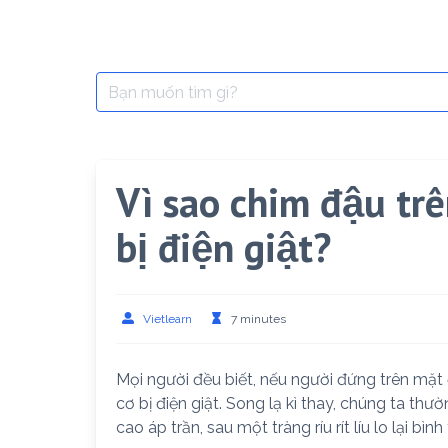
Search
for:
Vì sao chim đậu tr
bị điện giật?
Vietlearn
7 minutes
Mọi người đều biết, nếu người đứng trên mặt đ
cơ bị điện giật. Song lạ kì thay, chúng ta th
cao áp trần, sau một tràng ríu rít líu lo lại bì