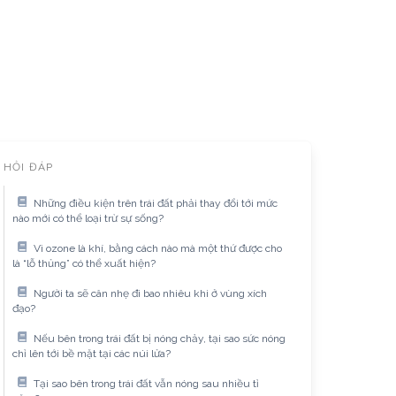
HỎI ĐÁP
Những điều kiện trên trái đất phải thay đổi tới mức
nào mới có thể loại trừ sự sống?
Vì ozone là khí, bằng cách nào mà một thứ được cho
là “lỗ thủng” có thể xuất hiện?
Người ta sẽ cân nhẹ đi bao nhiêu khi ở vùng xích
đạo?
Nếu bên trong trái đất bị nóng chảy, tại sao sức nóng
chỉ lên tới bề mặt tại các núi lửa?
Tại sao bên trong trái đất vẫn nóng sau nhiều tỉ