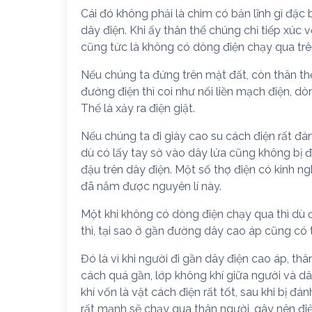
Cái đó không phải là chim có bản lĩnh gì đặc 
dây điện. Khi ấy thân thể chúng chỉ tiếp xúc 
cũng tức là không có dòng điện chạy qua trên
Nếu chúng ta đứng trên mặt đất, còn thân t
đường điện thì coi như nối liền mạch điện, d
Thế là xảy ra điện giật.
Nếu chúng ta đi giày cao su cách điện rất đá
dù có lấy tay sờ vào dây lửa cũng không bị đ
đậu trên dây điện. Một số thợ điện có kinh ngh
đã nắm được nguyên lí này.
Một khi không có dòng điện chạy qua thì dù 
thì, tại sao ở gần đường dây cao áp cũng có
Đó là vì khi người đi gần dây điện cao áp, t
cách quá gần, lớp không khí giữa người và dâ
khí vốn là vật cách điện rất tốt, sau khi bị đá
rất mạnh sẽ chạy qua thân người, gây nên điệ