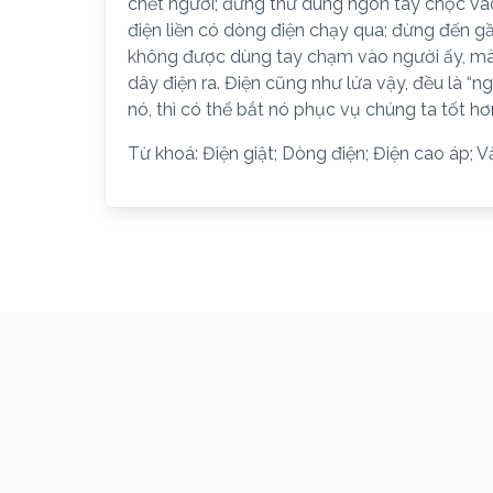
chết người; đừng thử dùng ngón tay chọc và
điện liền có dòng điện chạy qua; đừng đến gần 
không được dùng tay chạm vào người ấy, mà p
dây điện ra. Điện cũng như lửa vậy, đều là “n
nó, thì có thể bắt nó phục vụ chúng ta tốt hơ
Từ khoá: Điện giật; Dòng điện; Điện cao áp; V