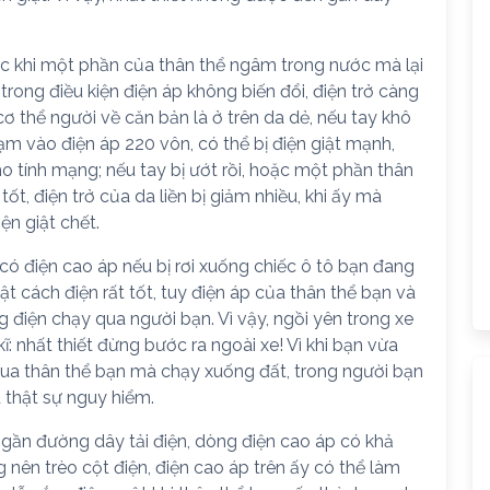
c khi một phần của thân thể ngâm trong nước mà lại
rong điều kiện điện áp không biến đổi, điện trở càng
 cơ thể người về căn bản là ở trên da dẻ, nếu tay khô
ạm vào điện áp 220 vôn, có thể bị điện giật mạnh,
 tính mạng; nếu tay bị ướt rồi, hoặc một phần thân
ốt, điện trở của da liền bị giảm nhiều, khi ấy mà
ện giật chết.
có điện cao áp nếu bị rơi xuống chiếc ô tô bạn đang
vật cách điện rất tốt, tuy điện áp của thân thể bạn và
g điện chạy qua người bạn. Vì vậy, ngồi yên trong xe
kĩ: nhất thiết đừng bước ra ngoài xe! Vì khi bạn vừa
 qua thân thể bạn mà chạy xuống đất, trong người bạn
u thật sự nguy hiểm.
 gần đường dây tải điện, dòng điện cao áp có khả
 nên trèo cột điện, điện cao áp trên ấy có thể làm