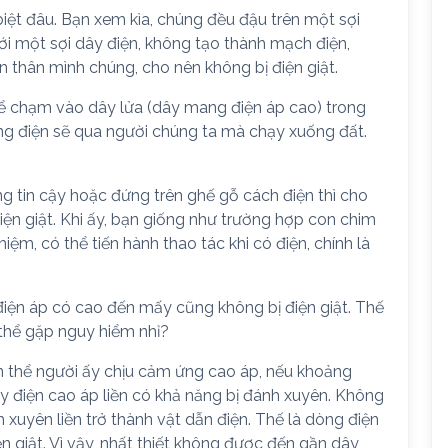
biệt đâu. Bạn xem kìa, chúng đều đậu trên một sợi
với một sợi dây điện, không tạo thành mạch điện,
 thân mình chúng, cho nên không bị điện giật.
hể chạm vào dây lửa (dây mang điện áp cao) trong
òng điện sẽ qua người chúng ta mà chạy xuống đất.
ng tin cậy hoặc đứng trên ghế gỗ cách điện thì cho
iện giật. Khi ấy, bạn giống như trường hợp con chim
iệm, có thể tiến hành thao tác khi có điện, chính là
điện áp có cao đến mấy cũng không bị điện giật. Thế
 thể gặp nguy hiểm nhỉ?
hân thể người ấy chịu cảm ứng cao áp, nếu khoảng
y điện cao áp liền có khả năng bị đánh xuyên. Không
nh xuyên liền trở thành vật dẫn điện. Thế là dòng điện
n giật. Vì vậy, nhất thiết không được đến gần dây