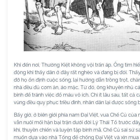
Khi đến nơi, Thường Kiệt không vội trấn áp. Ông tìm hiể
động khi thấy dân ở đây rất nghèo và đang bị đói. Thấy
đỡ họ ổn định cuộc sống, lại hướng dẫn trồng trọt, chă
nhà đều đủ cơm ăn, áo mặc. Từ đó, ông khuyên nhủ cá
binh để tránh việc đổ máu vô ích. Chỉ ít lâu sau, tất cả
vùng đều quy phục triều đình, nhân dân lại được sống b
Bấy giờ, ở biên giới phía nam Đại Việt, vua Chế Củ củ
vẫn nuôi mối hận bại trận dưới đời Lý Thái Tổ trước đâ
khí, thuyền chiến và luyện tập binh mã. Chế Củ sai sứ 
muốn dựa vào nhà Tống để chống Đại Việt và xin mua 