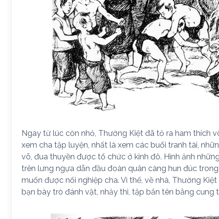
Ngay từ lúc còn nhỏ, Thường Kiệt đã tỏ ra ham thích 
xem cha tập luyện, nhất là xem các buổi tranh tài, nhữn
võ, đua thuyền được tổ chức ở kinh đô. Hình ảnh nhữn
trên lưng ngựa dẫn đầu đoàn quân càng hun đúc tron
muốn được nối nghiệp cha. Vì thế, về nhà, Thường Kiệ
bạn bày trò đánh vật, nhảy thi, tập bắn tên bằng cung t