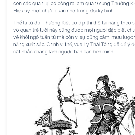
con các quan lại có công ra làm quan) sung Thường K
Hiệu úy, một chức quan nhỏ trong đội kỵ binh.
Thế là từ đó, Thường Kiệt có dịp thi thố tài năng theo 
võ quan trẻ tuổi này cũng được mọi người đặc biệt chú 
vẻ khôi ngô tuấn tú mà còn vì sự dũng cảm, mưu lược và
năng xuất sắc. Chính vì thế, vua Lý Thái Tông đã để ý
cất nhắc chàng làm người thân cận bên mình.