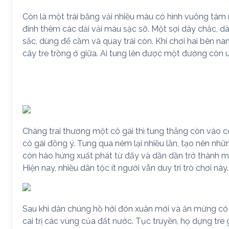
Còn là một trái bằng vải nhiều màu có hình vuông tám 
đính thêm các dải vải màu sặc sỡ. Một sợi dây chắc, 
sắc, dùng để cầm và quay trái còn. Khi chơi hai bên n
cây tre trồng ở giữa. Ai tung lên được một đường còn
Chàng trai thương một cô gái thì tung thẳng còn vào cô g
cô gái đồng ý. Tung qua ném lại nhiều lần, tạo nên nhữn
còn hào hứng xuất phát từ đấy và dần dần trở thành mộ
Hiện nay, nhiều dân tộc ít người vẫn duy trì trò chơi này.
Sau khi dân chúng hồ hởi đón xuân mới và ăn mừng có đ
cai trị các vùng của đất nước. Tục truyền, họ dựng tre 