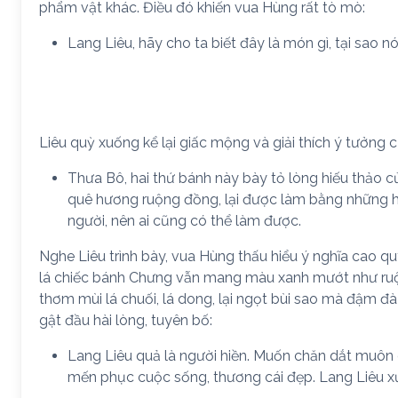
phẩm vật khác. Điều đó khiến vua Hùng rất tò mò:
Lang Liêu, hãy cho ta biết đây là món gì, tại sao n
Liêu quỳ xuống kể lại giấc mộng và giải thích ý tưởng 
Thưa Bô, hai thứ bánh này bày tỏ lòng hiếu thảo c
quê hương ruộng đồng, lại được làm bằng những hạ
người, nên ai cũng có thể làm được.
Nghe Liêu trình bày, vua Hùng thấu hiểu ý nghĩa cao qu
lá chiếc bánh Chưng vẫn mang màu xanh mướt như ruộn
thơm mùi lá chuối, lá dong, lại ngọt bùi sao mà đậm đà
gật đầu hài lòng, tuyên bố:
Lang Liêu quả là người hiền. Muốn chăn dắt muôn dâ
mến phục cuộc sống, thương cái đẹp. Lang Liêu xứ