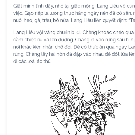
Giật mình tỉnh dậy, nhớ lại giấc mộng, Lang Liêu vô 
việc. Gạo nếp là lương thực hàng ngày nên đã có sẵn,
nuôi heo, gà, trâu, bò nữa. Lang Liêu liền quyết định: “T
Lang Liêu vội vàng chuẩn bị đi. Chàng khoác chéo qua 
cầm chiếc rìu và lên đường. Chàng đi vào rừng sâu hì hụ
nơi khác kiên nhẫn chờ đợi. Để có thức ăn qua ngày L
rừng. Chàng lấy hai hòn đá đập vào nhau để đốt lửa l
đi các loài ác thú.