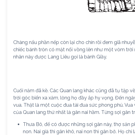
Chàng nấu phần nếp còn lại cho chín rồi đem giã nhuy
chiếc bánh tròn có mặt nổi vồng lên như một vòm trời
nhân này được Lang Liêu gọi là bánh Giầy.
Cuối năm đã kề. Các Quan lang khác cũng đã tụ tập về
trời góc biển xa xăm, lòng họ đầy ắp hy vọng. Đến ng
vua. Thật là một cuộc đua tài đua sức phong phú. Vua
của Quan lang thứ nhất là gân nai hầm. Từng sợi gân t
Thưa Bô, để có được những sợi gân này, thợ săn p
non. Nai già thì gân khô, nai non thì gân bở. Họ chỉ 