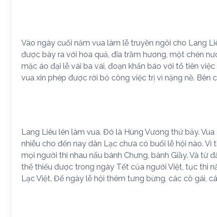
Vào ngày cuối năm vua làm lễ truyền ngôi cho Lang Liêu.
được bày ra với hoa quả, đĩa trầm hương, một chén n
mặc áo đại lễ vái ba vái, đoạn khấn báo với tổ tiên việc
vua xin phép được rời bỏ công việc trị vì nặng nề. Bên 
Lang Liêu lên làm vua. Đó là Hùng Vương thứ bảy. Vua
nhiễu cho đến nay dân Lạc chưa có buổi lễ hội nào. Vì
mọi người thi nhau nấu bánh Chưng, bánh Giầy. Và từ
thể thiếu được trong ngày Tết của người Việt, tục th
Lạc Việt. Để ngày lễ hội thêm tưng bừng, các cô gái, c