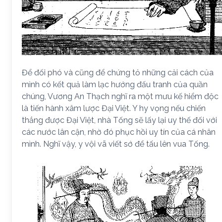
Để đối phó và cũng để chứng tỏ những cải cách của
mình có kết quả làm lạc hướng đấu tranh của quần
chúng, Vương An Thạch nghĩ ra một mưu kế hiểm độc
là tiến hành xâm lược Đại Việt. Y hy vọng nếu chiến
thắng được Đại Việt, nhà Tống sẽ lấy lại uy thế đối với
các nước lân cận, nhờ đó phục hồi uy tín của cá nhân
mình. Nghĩ vậy, y vội vã viết sớ để tấu lên vua Tống.