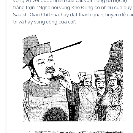
vọng vơ vét được nhiều của cải. Vua Tống đã bộc lộ
trắng trợn: “Nghe nói vùng Khê Động có nhiều của quý.
Sau khi Giao Chỉ thua, hãy đặt thành quận, huyện để cai
trị và hãy sung công của cải”.