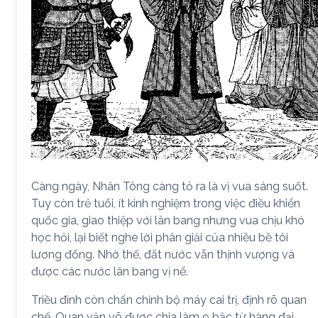
Càng ngày, Nhân Tông càng tỏ ra là vị vua sáng suốt.
Tuy còn trẻ tuổi, ít kinh nghiệm trong việc điều khiển
quốc gia, giao thiệp với lân bang nhưng vua chịu khó
học hỏi, lại biết nghe lời phân giải của nhiều bề tôi
lương đống. Nhờ thế, đất nước vẫn thịnh vượng và
được các nước lân bang vị nể.
Triều đình còn chấn chỉnh bộ máy cai trị, định rõ quan
chế. Quan văn võ được chia làm 9 bậc từ hàng đại