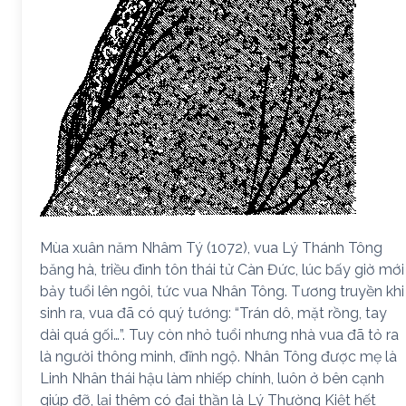
Mùa xuân năm Nhâm Tý (1072), vua Lý Thánh Tông
băng hà, triều đình tôn thái tử Càn Đức, lúc bấy giờ mới
bảy tuổi lên ngôi, tức vua Nhân Tông. Tương truyền khi
sinh ra, vua đã có quý tướng: “Trán dô, mặt rồng, tay
dài quá gối…”. Tuy còn nhỏ tuổi nhưng nhà vua đã tỏ ra
là người thông minh, đĩnh ngộ. Nhân Tông được mẹ là
Linh Nhân thái hậu làm nhiếp chính, luôn ở bên cạnh
giúp đỡ, lại thêm có đại thần là Lý Thường Kiệt hết