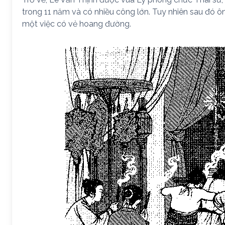
trong 11 năm và có nhiều công lớn. Tuy nhiên sau đó ôn
một việc có vẻ hoang đường.