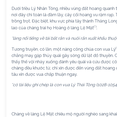
Dưới triều Lý Nhân Tông, nhiều vùng đất hoang quanh t
nơi đây chỉ toàn là đầm lầy, cây cối hoang vu rậm rạp.
trồng trọt. Đặc biệt, khu vực phía tây thành Thăng Lo
(*)
lao của chàng trai họ Hoàng ở làng Lệ Mật
.
*làng nổi tiếng về tài bắt rắn và nuôi rắn xuất khẩu th
(
Tương truyền, có lần, một nàng công chúa con vua Lý
chẳng may gặp thủy quái gây sóng dữ lật đổ thuyền. 
thấy thế vội nhảy xuống đánh yêu quái và cứu được c
chàng đều khước từ, chỉ xin được đến vùng đất hoang ở 
tâu xin được vua chấp thuận ngay.
*có tài liệu ghi chép là con vua Lý Thái Tông (1028-1054)
Chàng về làng Lệ Mật chiêu mộ người nghèo sang khai