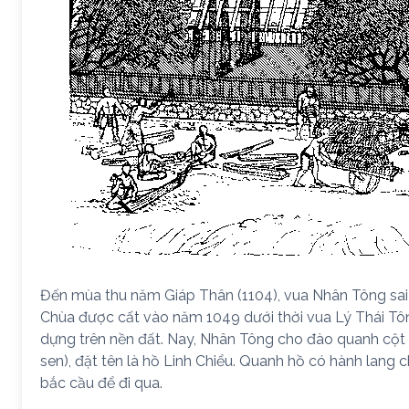
Đến mùa thu năm Giáp Thân (1104), vua Nhân Tông sai
Chùa được cất vào năm 1049 dưới thời vua Lý Thái Tô
dựng trên nền đất. Nay, Nhân Tông cho đào quanh cột 
sen), đặt tên là hồ Linh Chiểu. Quanh hồ có hành lang c
bắc cầu để đi qua.