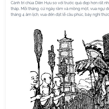
Cảnh trí chùa Diên Hựu so với trước quả đẹp hơn rất n
tháp. Mỗi tháng, cứ ngày rằm và mồng một, vua ngự đ
tháng 4 âm lịch, vua đến đặt lễ cầu phúc, bày nghi thứ