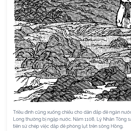
Triều đình cũng xuống chiếu cho dân đắp đê ngăn nước
Long thường bị ngập nước. Năm 1108, Lý Nhân Tông sa
tiên sử chép việc đắp đê phòng lụt trên sông Hồng.