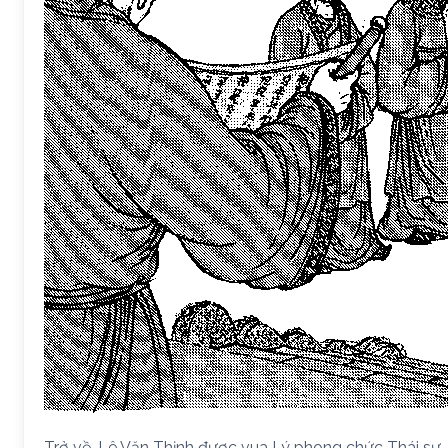
Trở về, Lê Văn Thịnh được vua Lý phong chức Thái sư