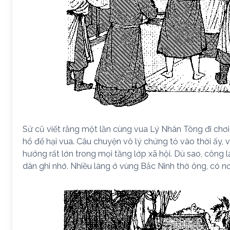
Sử cũ viết rằng một lần cùng vua Lý Nhân Tông đi chơ
hổ để hại vua. Câu chuyện vô lý chứng tỏ vào thời ấy, 
hưởng rất lớn trong mọi tầng lớp xã hội. Dù sao, công
dân ghi nhớ. Nhiều làng ở vùng Bắc Ninh thờ ông, có n