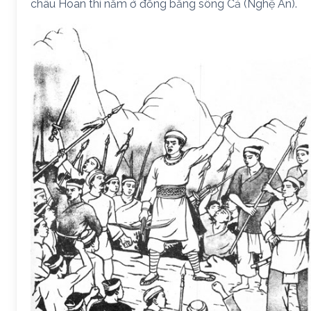
châu Hoan thì nằm ở đồng bằng sông Cả (Nghệ An).