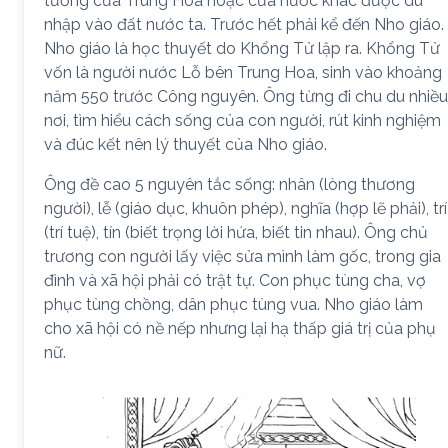
tưởng của Trung Hoa hoặc của nước khác được du
nhập vào đất nước ta. Trước hết phải kể đến Nho giáo.
Nho giáo là học thuyết do Khổng Tử lập ra. Khổng Tử
vốn là người nước Lỗ bên Trung Hoa, sinh vào khoảng
năm 550 trước Công nguyên. Ông từng đi chu du nhiều
nơi, tìm hiểu cách sống của con người, rút kinh nghiệm
và đúc kết nên lý thuyết của Nho giáo.
Ông đề cao 5 nguyên tắc sống: nhân (lòng thương
người), lễ (giáo dục, khuôn phép), nghĩa (hợp lẽ phải), trí
(trí tuệ), tín (biết trọng lời hứa, biết tin nhau). Ông chủ
trương con người lấy việc sửa mình làm gốc, trong gia
đình và xã hội phải có trật tự. Con phục tùng cha, vợ
phục tùng chồng, dân phục tùng vua. Nho giáo làm
cho xã hội có nề nếp nhưng lại hạ thấp giá trị của phụ
nữ.