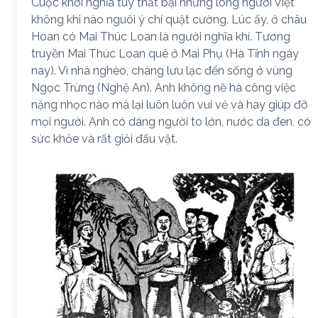
Cuộc khởi nghĩa tuy thất bại nhưng lòng người Việt
không khi nào nguôi ý chí quật cường. Lúc ấy, ở châu
Hoan có Mai Thúc Loan là người nghĩa khí. Tương
truyền Mai Thúc Loan quê ở Mai Phụ (Hà Tĩnh ngày
nay). Vì nhà nghèo, chàng lưu lạc đến sống ở vùng
Ngọc Trừng (Nghệ An). Anh không nề hà công việc
nặng nhọc nào mà lại luôn luôn vui vẻ và hay giúp đỡ
mọi người. Anh có dáng người to lớn, nước da đen, có
sức khỏe và rất giỏi đấu vật.