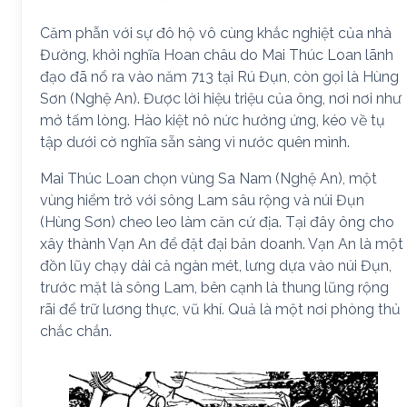
Căm phẫn với sự đô hộ vô cùng khắc nghiệt của nhà
Đường, khởi nghĩa Hoan châu do Mai Thúc Loan lãnh
đạo đã nổ ra vào năm 713 tại Rú Đụn, còn gọi là Hùng
Sơn (Nghệ An). Được lời hiệu triệu của ông, nơi nơi như
mở tấm lòng. Hào kiệt nô nức hưởng ứng, kéo về tụ
tập dưới cờ nghĩa sẵn sàng vì nước quên mình.
Mai Thúc Loan chọn vùng Sa Nam (Nghệ An), một
vùng hiểm trở với sông Lam sâu rộng và núi Đụn
(Hùng Sơn) cheo leo làm căn cứ địa. Tại đây ông cho
xây thành Vạn An để đặt đại bản doanh. Vạn An là một
đồn lũy chạy dài cả ngàn mét, lưng dựa vào núi Đụn,
trước mặt là sông Lam, bên cạnh là thung lũng rộng
rãi để trữ lương thực, vũ khí. Quả là một nơi phòng thủ
chắc chắn.