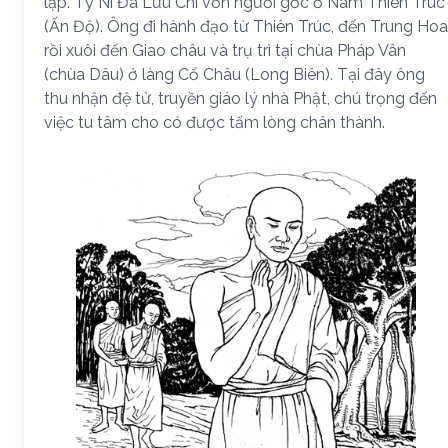
lập. Tỳ Ni Đa Lưu Chi vốn người gốc ở Nam Thiên Trúc
(Ấn Độ). Ông đi hành đạo từ Thiên Trúc, đến Trung Hoa
rồi xuôi đến Giao châu và trụ trì tại chùa Pháp Vân
(chùa Dâu) ở làng Cổ Châu (Long Biên). Tại đây ông
thu nhận đệ tử, truyền giáo lý nhà Phật, chú trọng đến
việc tu tâm cho có được tấm lòng chân thành.