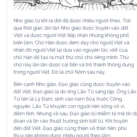
Nho giáo từ khi ra đời đã được nhiều người theo. Trải
qua thời gian, lần lần Nho giáo được truyền vào đất
Việt và được người Việt tiếp nhận nhưng không phổ
biến lắm. Chữ Hán được đem dạy cho người Việt và
nhân đó người Việt lại dựa vào nguyên tắc viết của
chữ Hán để tạo ra một thứ chữ cho riêng mình. Thứ
chữ này lần lần được cải tiến và trở thành thông dụng
trong người Việt. Đó là chữ Nôm sau này.
Bên cạnh Nho giáo, Đạo giáo cũng được truyền vào
đất Việt. Đạo giáo là do ông Lão Tử sáng lập. Ông Lão
Tử tên là Lý Đạm, sinh vào năm 604 trước Công
nguyên. Lão Tử khuyên con người nên sống vô vi,
điềm tĩnh. Nhưng về sau, Đạo giáo bị nhiễm tệ mê tín dị
đoan và tin vào thuật trường sinh bất tử. Khi truyền
đến đất Việt, Đạo giáo cũng thiên về thần tiên, phù
thủy nên không được nhiều người theo lắm.