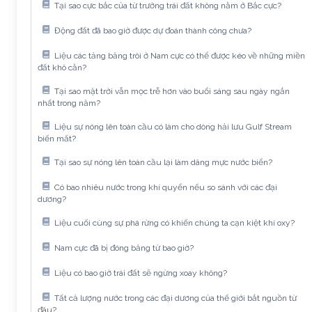
Tại sao cực bắc của từ trường trái đất không nằm ở Bắc cực?
Động đất đã bao giờ được dự đoán thành công chưa?
Liệu các tảng băng trôi ở Nam cực có thể được kéo về những miền
đất khô cằn?
Tại sao mặt trời vẫn mọc trễ hơn vào buổi sáng sau ngày ngắn
nhất trong năm?
Liệu sự nóng lên toàn cầu có làm cho dòng hải lưu Gulf Stream
biến mất?
Tại sao sự nóng lên toàn cầu lại làm dâng mực nước biển?
Có bao nhiêu nước trong khí quyển nếu so sánh với các đại
dương?
Liệu cuối cùng sự phá rừng có khiến chúng ta cạn kiệt khí oxy?
Nam cực đã bị đóng băng từ bao giờ?
Liệu có bao giờ trái đất sẽ ngừng xoay không?
Tất cả lượng nước trong các đại dương của thế giới bắt nguồn từ
đâu?