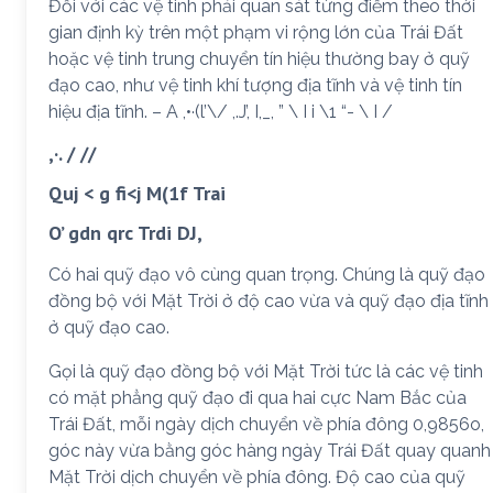
Đối với các vệ tinh phải quan sát từng điểm theo thời
gian định kỳ trên một phạm vi rộng lớn của Trái Đất
hoặc vệ tinh trung chuyển tín hiệu thường bay ở quỹ
đạo cao, như vệ tinh khí tượng địa tĩnh và vệ tinh tín
hiệu địa tĩnh. – A ,•·(l’\/ ,.J’, I,_, ” \ I i \1 “- \ I /
,·. / //
Quj < g fi<j M(1f Trai
O’ gdn qrc Trdi DJ,
Có hai quỹ đạo vô cùng quan trọng. Chúng là quỹ đạo
đồng bộ với Mặt Trời ở độ cao vừa và quỹ đạo địa tĩnh
ở quỹ đạo cao.
Gọi là quỹ đạo đồng bộ với Mặt Trời tức là các vệ tinh
có mặt phẳng quỹ đạo đi qua hai cực Nam Bắc của
Trái Đất, mỗi ngày dịch chuyển về phía đông 0,9856o,
góc này vừa bằng góc hàng ngày Trái Đất quay quanh
Mặt Trời dịch chuyển về phía đông. Độ cao của quỹ