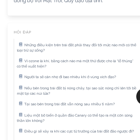
đồng bộ với Mặt Trời; Quỹ đạo địa tĩnh.
HỎI ĐÁP
Những điều kiện trên trái đất phải thay đổi tới mức nào mới có thể
loại trừ sự sống?
Vì ozone là khí, bằng cách nào mà một thứ được cho là “lỗ thủng”
có thể xuất hiện?
Người ta sẽ cân nhẹ đi bao nhiêu khi ở vùng xích đạo?
Nếu bên trong trái đất bị nóng chảy, tại sao sức nóng chỉ lên tới bề
mặt tại các núi lửa?
Tại sao bên trong trái đất vẫn nóng sau nhiều tỉ năm?
Liệu một bờ biển ở quần đảo Canary có thể tạo ra một cơn sóng
thần lớn không?
Điều gì sẽ xảy ra khi các cực từ trường của trái đất đảo ngược đi?