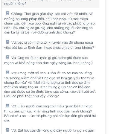
người không?
Chồng: Thời gian gần đây, báo chí viết rất nhiều về
những phương pháp điều trị khác nhau từ thôi miên,
châm cứu đến xoa bóp. Ông nghĩ gì về các phương pháp
đó? Liệu chúng có giúp gì cho những người đàn ông và
đàn bà bị rối loạn về đường tình dục không?
Vợ: bác sĩ có những lời khuyên nào để phòng ngừa
việc bất lực và lãnh đạm hoặc chữa chạy chúng không?
Vợ: Ông có lời khuyên gì giúp cho giữ được sức
mạnh và khả năng tình dục ngày càng lâu hơn không?
Vợ: Trong một số báo “Tuần lễ” có bài báo nói rằng
“sự không kiềm chế về tình dục sẽ làm già yếu thêm và
chóng lão hóa” và “Mất năng lượng từ tình dục sẽ làm
mất khả năng thọ lâu, tinh trùng giúp cho cơ thể đàn
ông giữ được sự ổn định, tăng sức sống, kéo dài tuổi trẻ”.
Liệu có phải thật như vậy không?
Vợ: Liệu người đàn ông có nhiều quan hệ tình dục,
thì có tiêu phí các khả năng tình dục của mình không?
Bởi có câu nói: Lúc trẻ phung phí sức lực đến già phải trả
giá.
Vợ: Bất lực của đàn ông giờ đây người ta gọi nó gần