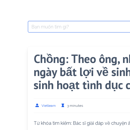
Search
for:
Chồng: Theo ông, n
ngày bất lợi về sin
sinh hoạt tình dục
Vietlearn
3 minutes
Từ khóa tìm kiếm: Bác sĩ giải đáp về chuyện ấ