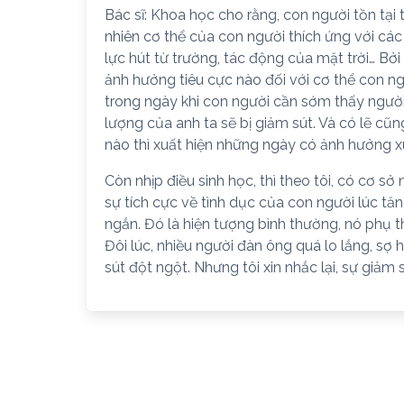
Bác sĩ: Khoa học cho rằng, con người tồn tại tr
nhiên cơ thể của con người thích ứng với cá
lực hút từ trường, tác động của mặt trời… B
ảnh hưởng tiêu cực nào đối với cơ thể con ng
trong ngày khi con người cần sớm thấy người
lượng của anh ta sẽ bị giảm sút. Và có lẽ cũn
nào thì xuất hiện những ngày có ảnh hưởng xu
Còn nhịp điều sinh học, thì theo tôi, có cơ sở
sự tích cực về tình dục của con người lúc tăn
ngắn. Đó là hiện tượng bình thường, nó phụ t
Đôi lúc, nhiều người đàn ông quá lo lắng, sợ 
sút đột ngột. Nhưng tôi xin nhắc lại, sự giảm s