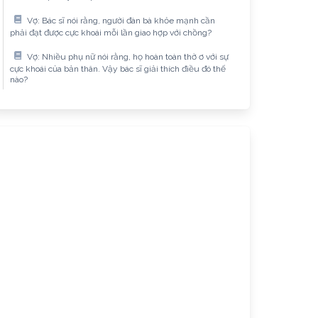
Vợ: Bác sĩ nói rằng, người đàn bà khỏe mạnh cần
phải đạt được cực khoái mỗi lần giao hợp với chồng?
Vợ: Nhiều phụ nữ nói rằng, họ hoàn toàn thờ ơ với sự
cực khoái của bản thân. Vậy bác sĩ giải thích điều đó thế
nào?