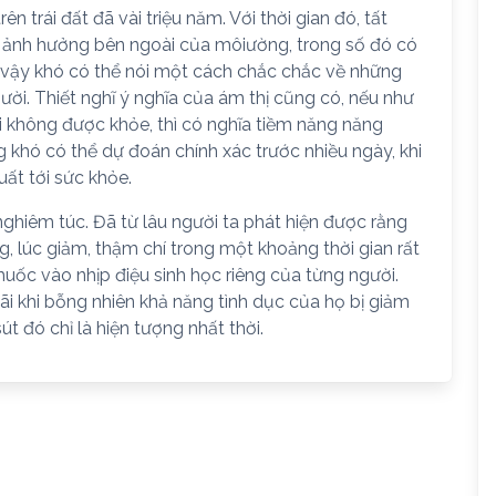
ên trái đất đã vài triệu năm. Với thời gian đó, tất
c ảnh hưởng bên ngoài của môiường, trong số đó có
ởi vậy khó có thể nói một cách chắc chắc về những
ười. Thiết nghĩ ý nghĩa của ám thị cũng có, nếu như
 không được khỏe, thì có nghĩa tiềm năng năng
g khó có thể dự đoán chính xác trước nhiều ngày, khi
ất tới sức khỏe.
 nghiêm túc. Đã từ lâu người ta phát hiện được rằng
g, lúc giảm, thậm chí trong một khoảng thời gian rất
huốc vào nhịp điệu sinh học riêng của từng người.
hãi khi bỗng nhiên khả năng tình dục của họ bị giảm
út đó chỉ là hiện tượng nhất thời.