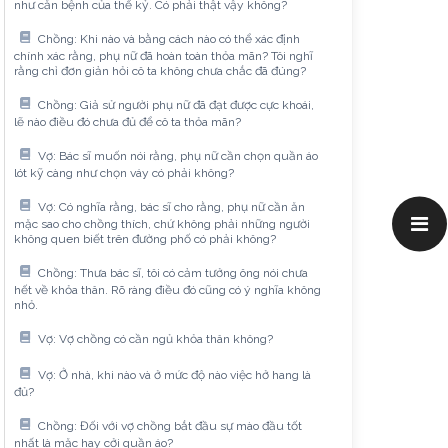
như căn bệnh của thế kỷ. Có phải thật vậy không?
Chồng: Khi nào và bằng cách nào có thể xác định
chính xác rằng, phụ nữ đã hoàn toàn thỏa mãn? Tôi nghĩ
rằng chỉ đơn giản hỏi cô ta không chưa chắc đã đúng?
Chồng: Giả sử người phụ nữ đã đạt được cực khoái,
lẽ nào điều đó chưa đủ để cô ta thỏa mãn?
Vợ: Bác sĩ muốn nói rằng, phụ nữ cần chọn quần áo
lót kỹ càng như chọn váy có phải không?
Vợ: Có nghĩa rằng, bác sĩ cho rằng, phụ nữ cần ăn
mặc sao cho chồng thích, chứ không phải những người
không quen biết trên đường phố có phải không?
Chồng: Thưa bác sĩ, tôi có cảm tưởng ông nói chưa
hết về khỏa thân. Rõ ràng điều đó cũng có ý nghĩa không
nhỏ.
Vợ: Vợ chồng có cần ngủ khỏa thân không?
Vợ: Ở nhà, khi nào và ở mức độ nào việc hở hang là
đủ?
Chồng: Đối với vợ chồng bắt đầu sự mào đầu tốt
nhất là mặc hay cởi quần áo?