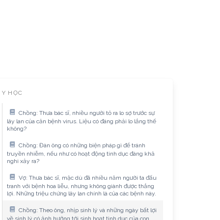
Y HỌC
Chồng: Thưa bác sĩ, nhiều người tỏ ra lo sợ trước sự
lây lan của căn bệnh virus. Liệu có đáng phải lo lắng thế
không?
Chồng: Đàn ông có những biện pháp gì để tránh
truyền nhiễm, nếu như có hoạt động tình dục đáng khả
nghi xảy ra?
Vợ: Thưa bác sĩ, mặc dù đã nhiều năm người ta đấu
tranh với bệnh hoa liễu, nhưng không giành được thắng
lợi. Những triệu chứng lây lan chính là của các bệnh này.
Chồng: Theo ông, nhịp sinh lý và những ngày bất lợi
về sinh lý có ảnh hưởng tới sinh hoạt tình dục của con