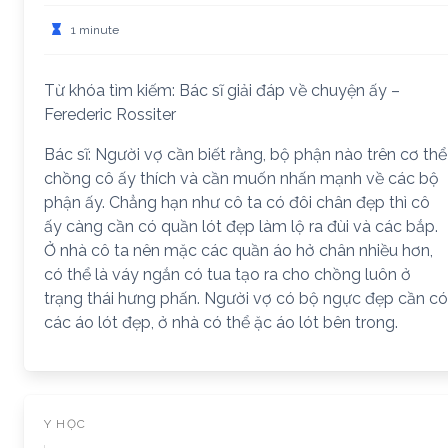
1 minute
Từ khóa tìm kiếm: Bác sĩ giải đáp về chuyện ấy –
Ferederic Rossiter
Bác sĩ: Người vợ cần biết rằng, bộ phận nào trên cơ thể
chồng cô ấy thích và cần muốn nhấn mạnh về các bộ
phận ấy. Chẳng hạn như cô ta có đôi chân đẹp thì cô
ấy càng cần có quần lót đẹp làm lộ ra đùi và các bắp.
Ở nhà cô ta nên mặc các quần áo hở chân nhiều hơn,
có thể là váy ngắn có tua tạo ra cho chồng luôn ở
trạng thái hưng phấn. Người vợ có bộ ngực đẹp cần có
các áo lót đẹp, ở nhà có thể ặc áo lót bên trong.
Y HỌC