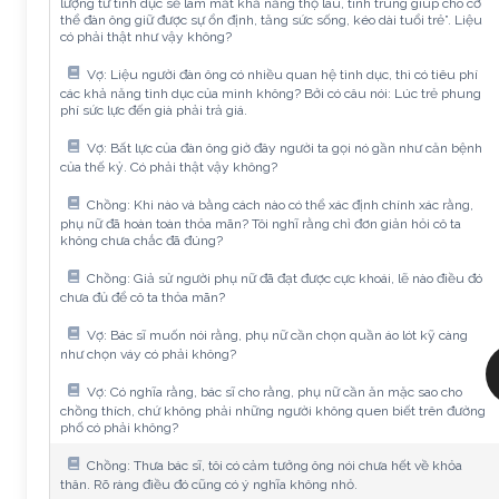
lượng từ tình dục sẽ làm mất khả năng thọ lâu, tinh trùng giúp cho cơ
thể đàn ông giữ được sự ổn định, tăng sức sống, kéo dài tuổi trẻ”. Liệu
có phải thật như vậy không?
Vợ: Liệu người đàn ông có nhiều quan hệ tình dục, thì có tiêu phí
các khả năng tình dục của mình không? Bởi có câu nói: Lúc trẻ phung
phí sức lực đến già phải trả giá.
Vợ: Bất lực của đàn ông giờ đây người ta gọi nó gần như căn bệnh
của thế kỷ. Có phải thật vậy không?
Chồng: Khi nào và bằng cách nào có thể xác định chính xác rằng,
phụ nữ đã hoàn toàn thỏa mãn? Tôi nghĩ rằng chỉ đơn giản hỏi cô ta
không chưa chắc đã đúng?
Chồng: Giả sử người phụ nữ đã đạt được cực khoái, lẽ nào điều đó
chưa đủ để cô ta thỏa mãn?
Vợ: Bác sĩ muốn nói rằng, phụ nữ cần chọn quần áo lót kỹ càng
như chọn váy có phải không?
Vợ: Có nghĩa rằng, bác sĩ cho rằng, phụ nữ cần ăn mặc sao cho
chồng thích, chứ không phải những người không quen biết trên đường
phố có phải không?
Chồng: Thưa bác sĩ, tôi có cảm tưởng ông nói chưa hết về khỏa
thân. Rõ ràng điều đó cũng có ý nghĩa không nhỏ.