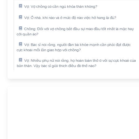
Vợ: Vợ chồng có cần ngủ khỏa thân không?
Vợ: Ở nhà, khi nào và ở mức độ nào việc hở hang là đủ?
Chồng: Đối với vợ chồng bắt đầu sự mào đầu tốt nhất là mặc hay
cởi quần áo?
Vợ: Bác sĩ nói rằng, người đàn bà khỏe mạnh cần phải đạt được
cực khoái mỗi lần giao hợp với chồng?
Vợ: Nhiều phụ nữ nói rằng, họ hoàn toàn thờ ơ với sự cực khoái của
bản thân. Vậy bác sĩ giải thích điều đó thế nào?