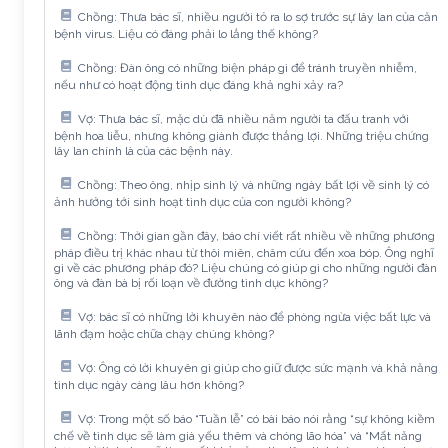
Chồng: Thưa bác sĩ, nhiều người tỏ ra lo sợ trước sự lây lan của căn
bệnh virus. Liệu có đáng phải lo lắng thế không?
Chồng: Đàn ông có những biện pháp gì để tránh truyền nhiễm,
nếu như có hoạt động tình dục đáng khả nghi xảy ra?
Vợ: Thưa bác sĩ, mặc dù đã nhiều năm người ta đấu tranh với
bệnh hoa liễu, nhưng không giành được thắng lợi. Những triệu chứng
lây lan chính là của các bệnh này.
Chồng: Theo ông, nhịp sinh lý và những ngày bất lợi về sinh lý có
ảnh hưởng tới sinh hoạt tình dục của con người không?
Chồng: Thời gian gần đây, báo chí viết rất nhiều về những phương
pháp điều trị khác nhau từ thôi miên, châm cứu đến xoa bóp. Ông nghĩ
gì về các phương pháp đó? Liệu chúng có giúp gì cho những người đàn
ông và đàn bà bị rối loạn về đường tình dục không?
Vợ: bác sĩ có những lời khuyên nào để phòng ngừa việc bất lực và
lãnh đạm hoặc chữa chạy chúng không?
Vợ: Ông có lời khuyên gì giúp cho giữ được sức mạnh và khả năng
tình dục ngày càng lâu hơn không?
Vợ: Trong một số báo “Tuần lễ” có bài báo nói rằng “sự không kiềm
chế về tình dục sẽ làm già yếu thêm và chóng lão hóa” và “Mất năng