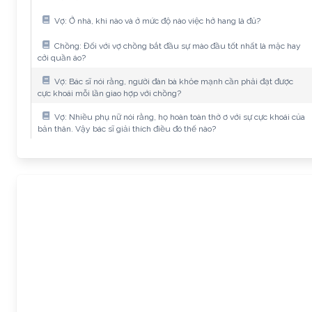
Vợ: Ở nhà, khi nào và ở mức độ nào việc hở hang là đủ?
Chồng: Đối với vợ chồng bắt đầu sự mào đầu tốt nhất là mặc hay
cởi quần áo?
Vợ: Bác sĩ nói rằng, người đàn bà khỏe mạnh cần phải đạt được
cực khoái mỗi lần giao hợp với chồng?
Vợ: Nhiều phụ nữ nói rằng, họ hoàn toàn thờ ơ với sự cực khoái của
bản thân. Vậy bác sĩ giải thích điều đó thế nào?