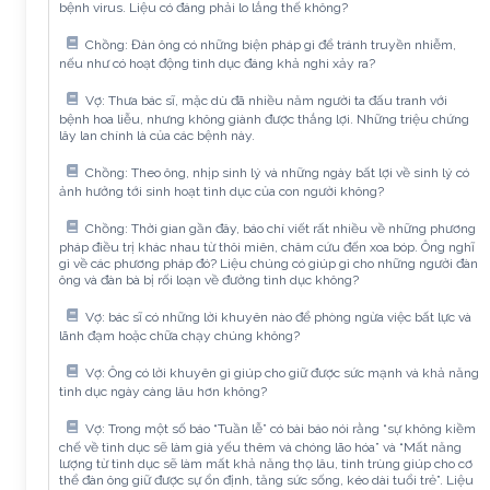
bệnh virus. Liệu có đáng phải lo lắng thế không?
Chồng: Đàn ông có những biện pháp gì để tránh truyền nhiễm,
nếu như có hoạt động tình dục đáng khả nghi xảy ra?
Vợ: Thưa bác sĩ, mặc dù đã nhiều năm người ta đấu tranh với
bệnh hoa liễu, nhưng không giành được thắng lợi. Những triệu chứng
lây lan chính là của các bệnh này.
Chồng: Theo ông, nhịp sinh lý và những ngày bất lợi về sinh lý có
ảnh hưởng tới sinh hoạt tình dục của con người không?
Chồng: Thời gian gần đây, báo chí viết rất nhiều về những phương
pháp điều trị khác nhau từ thôi miên, châm cứu đến xoa bóp. Ông nghĩ
gì về các phương pháp đó? Liệu chúng có giúp gì cho những người đàn
ông và đàn bà bị rối loạn về đường tình dục không?
Vợ: bác sĩ có những lời khuyên nào để phòng ngừa việc bất lực và
lãnh đạm hoặc chữa chạy chúng không?
Vợ: Ông có lời khuyên gì giúp cho giữ được sức mạnh và khả năng
tình dục ngày càng lâu hơn không?
Vợ: Trong một số báo “Tuần lễ” có bài báo nói rằng “sự không kiềm
chế về tình dục sẽ làm già yếu thêm và chóng lão hóa” và “Mất năng
lượng từ tình dục sẽ làm mất khả năng thọ lâu, tinh trùng giúp cho cơ
thể đàn ông giữ được sự ổn định, tăng sức sống, kéo dài tuổi trẻ”. Liệu