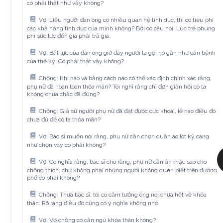
có phải thật như vậy không?
Vợ: Liệu người đàn ông có nhiều quan hệ tình dục, thì có tiêu phí
các khả năng tình dục của mình không? Bởi có câu nói: Lúc trẻ phung
phí sức lực đến già phải trả giá.
Vợ: Bất lực của đàn ông giờ đây người ta gọi nó gần như căn bệnh
của thế kỷ. Có phải thật vậy không?
Chồng: Khi nào và bằng cách nào có thể xác định chính xác rằng,
phụ nữ đã hoàn toàn thỏa mãn? Tôi nghĩ rằng chỉ đơn giản hỏi cô ta
không chưa chắc đã đúng?
Chồng: Giả sử người phụ nữ đã đạt được cực khoái, lẽ nào điều đó
chưa đủ để cô ta thỏa mãn?
Vợ: Bác sĩ muốn nói rằng, phụ nữ cần chọn quần áo lót kỹ càng
như chọn váy có phải không?
Vợ: Có nghĩa rằng, bác sĩ cho rằng, phụ nữ cần ăn mặc sao cho
chồng thích, chứ không phải những người không quen biết trên đường
phố có phải không?
Chồng: Thưa bác sĩ, tôi có cảm tưởng ông nói chưa hết về khỏa
thân. Rõ ràng điều đó cũng có ý nghĩa không nhỏ.
Vợ: Vợ chồng có cần ngủ khỏa thân không?