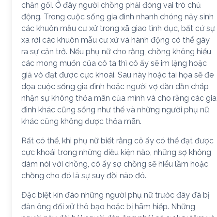
chăn gối. Ở đây người chồng phải đóng vai trò chủ
động. Trong cuộc sống gia đình nhanh chóng nảy sinh
các khuôn mẫu cư xử trong xã giao tình dục, bất cứ sự
xa rời các khuôn mẫu cư xử và hành động có thể gây
ra sự cản trở. Nếu phụ nữ cho rằng, chồng không hiểu
các mong muốn của cô ta thì cô ấy sẽ im lặng hoặc
giả vờ đạt được cực khoái. Sau này hoặc tai họa sẽ đe
dọa cuộc sống gia đình hoặc người vợ dần dần chấp
nhận sự không thỏa mãn của mình và cho rằng các gia
đình khác cũng sống như thế và những người phụ nữ
khác cũng không được thỏa mãn.
Rất có thể, khi phụ nữ biết rằng cô ấy có thể đạt được
cực khoái trong những điều kiện nào, những sợ không
dám nói với chồng, cô ấy sợ chồng sẽ hiểu lầm hoặc
chồng cho đó là sự suy đồi nào đó.
Đặc biệt kín đáo những người phụ nữ trước đây đã bị
đàn ông đối xử thô bạo hoặc bị hãm hiếp. Những