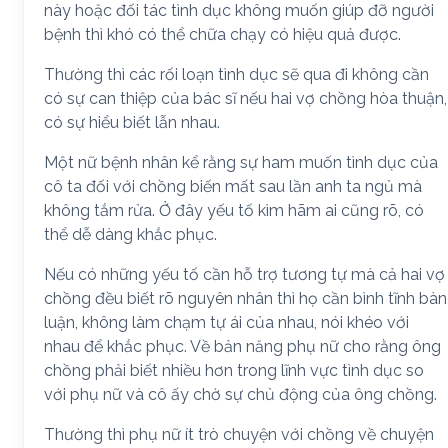
này hoặc đối tác tình dục không muốn giúp đỡ người
bệnh thì khó có thể chữa chạy có hiệu quả được.
Thường thì các rối loạn tình dục sẽ qua đi không cần
có sự can thiệp của bác sĩ nếu hai vợ chồng hòa thuận,
có sự hiểu biết lẫn nhau.
Một nữ bệnh nhân kể rằng sự ham muốn tình dục của
cô ta đối với chồng biến mất sau lần anh ta ngủ mà
không tắm rửa. Ở đây yếu tố kìm hãm ai cũng rõ, có
thể dễ dàng khắc phục.
Nếu có những yếu tố cần hỗ trợ tương tự mà cả hai vợ
chồng đều biết rõ nguyên nhân thì họ cần bình tĩnh bàn
luận, không làm chạm tự ái của nhau, nói khéo với
nhau để khắc phục. Về bản năng phụ nữ cho rằng ông
chồng phải biết nhiều hơn trong lĩnh vực tình dục so
với phụ nữ và cô ấy chờ sự chủ động của ông chồng.
Thường thì phụ nữ ít trò chuyện với chồng về chuyện