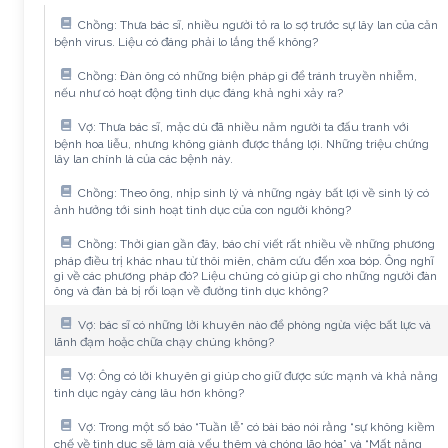
Chồng: Thưa bác sĩ, nhiều người tỏ ra lo sợ trước sự lây lan của căn
bệnh virus. Liệu có đáng phải lo lắng thế không?
Chồng: Đàn ông có những biện pháp gì để tránh truyền nhiễm,
nếu như có hoạt động tình dục đáng khả nghi xảy ra?
Vợ: Thưa bác sĩ, mặc dù đã nhiều năm người ta đấu tranh với
bệnh hoa liễu, nhưng không giành được thắng lợi. Những triệu chứng
lây lan chính là của các bệnh này.
Chồng: Theo ông, nhịp sinh lý và những ngày bất lợi về sinh lý có
ảnh hưởng tới sinh hoạt tình dục của con người không?
Chồng: Thời gian gần đây, báo chí viết rất nhiều về những phương
pháp điều trị khác nhau từ thôi miên, châm cứu đến xoa bóp. Ông nghĩ
gì về các phương pháp đó? Liệu chúng có giúp gì cho những người đàn
ông và đàn bà bị rối loạn về đường tình dục không?
Vợ: bác sĩ có những lời khuyên nào để phòng ngừa việc bất lực và
lãnh đạm hoặc chữa chạy chúng không?
Vợ: Ông có lời khuyên gì giúp cho giữ được sức mạnh và khả năng
tình dục ngày càng lâu hơn không?
Vợ: Trong một số báo “Tuần lễ” có bài báo nói rằng “sự không kiềm
chế về tình dục sẽ làm già yếu thêm và chóng lão hóa” và “Mất năng