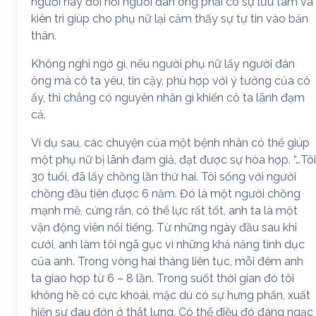
người này đòi hỏi người đàn ông phải có sự lưu tâm và
kiên trì giúp cho phụ nữ lại cảm thấy sự tự tin vào bản
thân.
Không nghi ngờ gì, nếu người phụ nữ lấy người đàn
ông mà cô ta yêu, tin cậy, phù hợp với ý tưởng của cô
ấy, thì chẳng có nguyên nhân gì khiến cô ta lãnh đạm
cả.
Ví dụ sau, các chuyện của một bệnh nhân có thể giúp
một phụ nữ bị lãnh đạm giả, đạt được sự hòa hợp. “…Tôi
30 tuổi, đã lấy chồng lần thứ hai. Tôi sống với người
chồng đầu tiên được 6 năm. Đó là một người chồng
mạnh mẽ, cứng rắn, có thể lực rất tốt, anh ta là một
vận động viên nổi tiếng. Từ những ngày đầu sau khi
cưới, anh làm tôi ngã gục vì những khả năng tình dục
của anh. Trong vòng hai tháng liên tục, mỗi đêm anh
ta giao hợp từ 6 – 8 lần. Trong suốt thời gian đó tôi
không hề có cực khoái, mặc dù có sự hưng phấn, xuất
hiện sự đau đớn ở thắt lưng. Có thể điều đó đáng ngạc