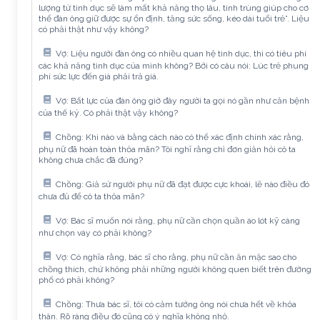
lượng từ tình dục sẽ làm mất khả năng thọ lâu, tinh trùng giúp cho cơ
thể đàn ông giữ được sự ổn định, tăng sức sống, kéo dài tuổi trẻ”. Liệu
có phải thật như vậy không?
Vợ: Liệu người đàn ông có nhiều quan hệ tình dục, thì có tiêu phí
các khả năng tình dục của mình không? Bởi có câu nói: Lúc trẻ phung
phí sức lực đến già phải trả giá.
Vợ: Bất lực của đàn ông giờ đây người ta gọi nó gần như căn bệnh
của thế kỷ. Có phải thật vậy không?
Chồng: Khi nào và bằng cách nào có thể xác định chính xác rằng,
phụ nữ đã hoàn toàn thỏa mãn? Tôi nghĩ rằng chỉ đơn giản hỏi cô ta
không chưa chắc đã đúng?
Chồng: Giả sử người phụ nữ đã đạt được cực khoái, lẽ nào điều đó
chưa đủ để cô ta thỏa mãn?
Vợ: Bác sĩ muốn nói rằng, phụ nữ cần chọn quần áo lót kỹ càng
như chọn váy có phải không?
Vợ: Có nghĩa rằng, bác sĩ cho rằng, phụ nữ cần ăn mặc sao cho
chồng thích, chứ không phải những người không quen biết trên đường
phố có phải không?
Chồng: Thưa bác sĩ, tôi có cảm tưởng ông nói chưa hết về khỏa
thân. Rõ ràng điều đó cũng có ý nghĩa không nhỏ.