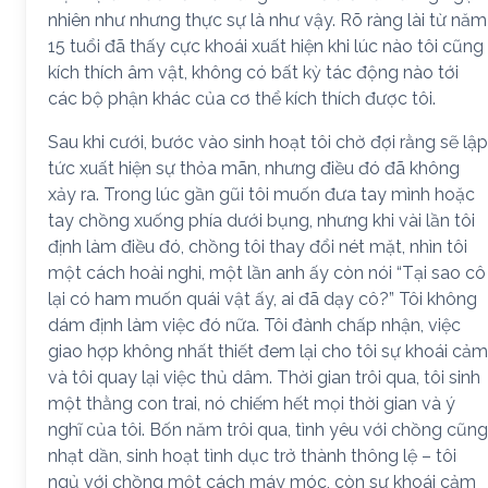
nhiên như nhưng thực sự là như vậy. Rõ ràng lài từ năm
15 tuổi đã thấy cực khoái xuất hiện khi lúc nào tôi cũng
kích thích âm vật, không có bất kỳ tác động nào tới
các bộ phận khác của cơ thể kích thích được tôi.
Sau khi cưới, bước vào sinh hoạt tôi chờ đợi rằng sẽ lập
tức xuất hiện sự thỏa mãn, nhưng điều đó đã không
xảy ra. Trong lúc gần gũi tôi muốn đưa tay mình hoặc
tay chồng xuống phía dưới bụng, nhưng khi vài lần tôi
định làm điều đó, chồng tôi thay đổi nét mặt, nhìn tôi
một cách hoài nghi, một lần anh ấy còn nói “Tại sao cô
lại có ham muốn quái vật ấy, ai đã dạy cô?” Tôi không
dám định làm việc đó nữa. Tôi đành chấp nhận, việc
giao hợp không nhất thiết đem lại cho tôi sự khoái cảm
và tôi quay lại việc thủ dâm. Thời gian trôi qua, tôi sinh
một thằng con trai, nó chiếm hết mọi thời gian và ý
nghĩ của tôi. Bốn năm trôi qua, tình yêu với chồng cũng
nhạt dần, sinh hoạt tình dục trở thành thông lệ – tôi
ngủ với chồng một cách máy móc, còn sự khoái cảm