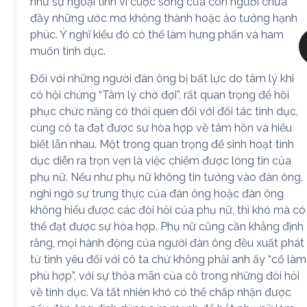
như sự ngoại tình vì cuộc sống của con người chứa
đầy những ước mơ không thành hoặc ảo tưởng hạnh
phúc. Ý nghĩ kiểu đó có thể làm hưng phấn và ham
muốn tình dục.
Đối với những người đàn ông bị bất lực do tâm lý khi
có hội chứng “Tâm lý chờ đợi”, rất quan trọng để hồi
phục chức năng có thói quen đối với đối tác tình dục,
cùng cô ta đạt được sự hòa hợp về tâm hồn và hiểu
biết lẫn nhau. Một trong quan trọng để sinh hoạt tình
dục diễn ra trọn vẹn là việc chiếm được lòng tin của
phụ nữ. Nếu như phụ nữ không tin tưởng vào đàn ông,
nghi ngờ sự trung thực của đàn ông hoặc đàn ông
không hiểu được các đòi hỏi của phụ nữ, thì khó mà có
thể đạt được sự hòa hợp. Phụ nữ cũng cần khẳng định
rằng, mọi hành động của người đàn ông đều xuất phát
từ tình yêu đối với cô ta chứ không phải anh ấy “cố làm
phù hợp”, với sự thỏa mãn của cô trong những đòi hỏi
về tình dục. Và tất nhiên khó có thể chấp nhận được