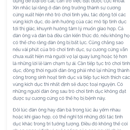
dụng để loại bỏ các cản trở việc đạt được cực khoái.
Xin nhắc lại rằng ở đàn ông trưởng thành sự cương
cứng xuất hiện nhờ trò chơi tình yêu, tác động tới các
vùng kích dục, do ảnh hưởng của các mô típ tình dục
tới thị giác, khuynh hướng tâm lý muốn giao hợp. Cả
đàn ông và đàn bà đều cần kiến thức đó, nếu không họ
có thể cho rằng đàn ông bị bất lực. Cũng chẳng sao
nếu vài phút của trò chơi tình dục, sự cương cứng vẫn
chưa xuất hiện mà người vợ lại quay lưng hoặc tệ hơn
là những lời lẽ làm chạm tự ái. Cần tiếp tục trò chơi tình
dục, đồng thời người đàn ông phải nhớ lại những thành
công trong sinh hoạt tình dục và tiếp tục kích thích các
vùng kích dục thì nhất định sẽ được toại nguyện. Có
những người đàn ông sau trò chơi tình dục không đạt
được sự cương cứng có thể họ bị bệnh này.
Đôi lúc đàn ông hay đàn bà trong lúc âu yếm nhau
hoặc khi giao hợp, có thể nghĩ tới những đối tác tình
dục khác trong trí tưởng tượng. Điều đó không thể coi