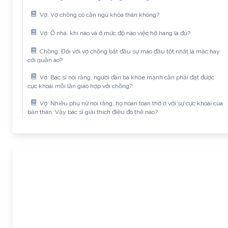
Vợ: Vợ chồng có cần ngủ khỏa thân không?
Vợ: Ở nhà, khi nào và ở mức độ nào việc hở hang là đủ?
Chồng: Đối với vợ chồng bắt đầu sự mào đầu tốt nhất là mặc hay
cởi quần áo?
Vợ: Bác sĩ nói rằng, người đàn bà khỏe mạnh cần phải đạt được
cực khoái mỗi lần giao hợp với chồng?
Vợ: Nhiều phụ nữ nói rằng, họ hoàn toàn thờ ơ với sự cực khoái của
bản thân. Vậy bác sĩ giải thích điều đó thế nào?