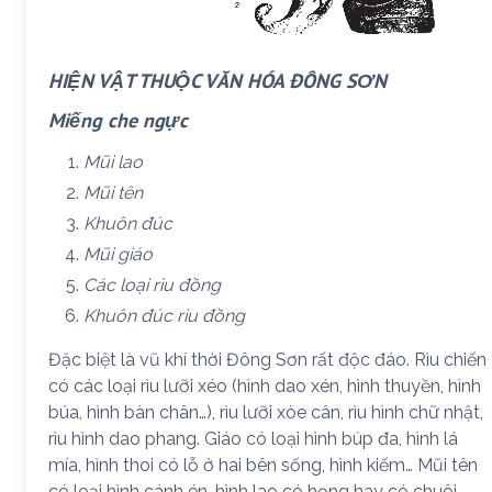
HIỆN VẬT THUỘC VĂN HÓA ĐÔNG SƠN
Miếng che ngực
Mũi lao
Mũi tên
Khuôn đúc
Mũi giáo
Các loại rìu đồng
Khuôn đúc rìu đồng
Đặc biệt là vũ khí thời Đông Sơn rất độc đáo. Rìu chiến
có các loại rìu lưỡi xéo (hình dao xén, hình thuyền, hình
búa, hình bàn chân…), rìu lưỡi xòe cân, rìu hình chữ nhật,
rìu hình dao phang. Giáo có loại hình búp đa, hình lá
mía, hình thoi có lỗ ở hai bên sống, hình kiếm… Mũi tên
có loại hình cánh én, hình lao có họng hay có chuôi,