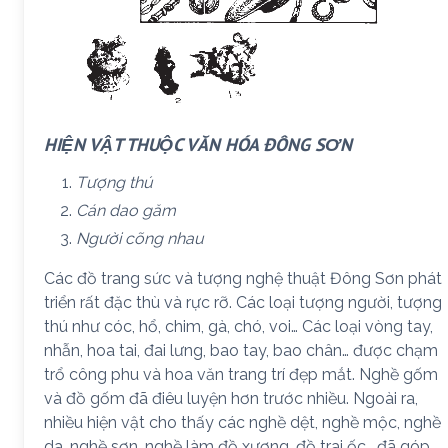
HIỆN VẬT THUỘC VĂN HÓA ĐÔNG SƠN
Tượng thú
Cán dao găm
Người cõng nhau
Các đồ trang sức và tượng nghệ thuật Đông Sơn phát
triển rất đặc thù và rực rỡ. Các loại tượng người, tượng
thú như cóc, hổ, chim, gà, chó, voi… Các loại vòng tay,
nhẫn, hoa tai, đai lưng, bao tay, bao chân… được chạm
trổ công phu và hoa văn trang trí đẹp mắt. Nghề gốm
và đồ gốm đã điêu luyện hơn trước nhiều. Ngoài ra,
nhiều hiện vật cho thấy các nghề dệt, nghề mộc, nghề
da, nghề sơn, nghề làm đồ xương, đồ trai ốc… đã góp