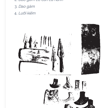
Dao găm
Lưỡi kiếm