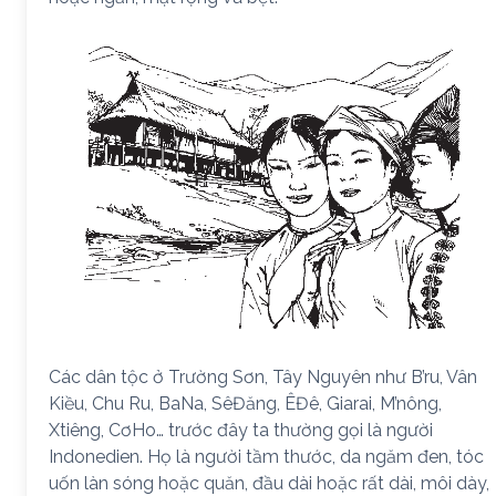
Các dân tộc ở Trường Sơn, Tây Nguyên như B’ru, Vân
Kiều, Chu Ru, BaNa, SêĐăng, ÊĐê, Giarai, M’nông,
Xtiêng, CơHo… trước đây ta thường gọi là người
Indonedien. Họ là người tầm thước, da ngăm đen, tóc
uốn làn sóng hoặc quăn, đầu dài hoặc rất dài, môi dày,