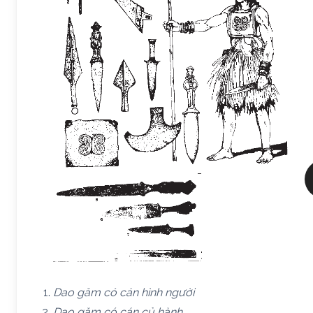
Dao găm có cán hình người
Dao găm có cán củ hành