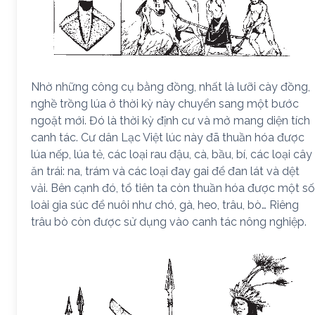
Nhờ những công cụ bằng đồng, nhất là lưỡi cày đồng,
nghề trồng lúa ở thời kỳ này chuyển sang một bước
ngoặt mới. Đó là thời kỳ định cư và mở mang diện tích
canh tác. Cư dân Lạc Việt lúc này đã thuần hóa được
lúa nếp, lúa tẻ, các loại rau đậu, cà, bầu, bí, các loại cây
ăn trái: na, trám và các loại đay gai để đan lát và dệt
vải. Bên cạnh đó, tổ tiên ta còn thuần hóa được một số
loài gia súc để nuôi như chó, gà, heo, trâu, bò… Riêng
trâu bò còn được sử dụng vào canh tác nông nghiệp.