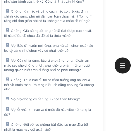
như căn bệnh của thế kỷ. Có phải thật vậy không?
Chồng: Khi nào và bằng cách nào có thể xác định
chính xác rằng, phụ nữ đã hoàn toàn thỏa mãn? Tôi nghĩ
rằng chỉ đơn giản hỏi cô ta không chưa chắc đã đúng?
Chồng: Giả sử người phụ nữ đã đạt được cực khoái,
lẽ nào điều đó chưa đủ để cô ta thỏa mãn?
Vợ: Bác sĩ muốn nói rằng, phụ nữ cần chọn quần áo
lót kỹ càng như chọn váy có phải không?
Vợ: Có nghĩa rằng, bác sĩ cho rằng, phụ nữ cần ăn
mặc sao cho chồng thích, chứ không phải những người
không quen biết trên đường phố có phải không?
Chồng: Thưa bác sĩ, tôi có cảm tưởng ông nói chưa
hết về khỏa thân. Rõ ràng điều đó cũng có ý nghĩa không
nhỏ.
Vợ: Vợ chồng có cần ngủ khỏa thân không?
Vợ: Ở nhà, khi nào và ở mức độ nào việc hở hang là
đủ?
Chồng: Đối với vợ chồng bắt đầu sự mào đầu tốt
nhất là mặc hay cởi quần áo?