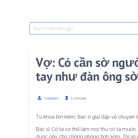
Search
for:
Vợ: Có cần sờ ngườ
tay như đàn ông s
Vietlearn
1 minute
Từ khóa tìm kiếm: Bác sĩ giải đáp về chuyện ấ
Bác sĩ: Cô ta có thể làm mọi thứ cô ta muốn
được gây cho chồng phóng tinh sớm. Tôi sẽ dừ