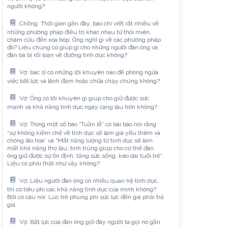
người không?
Chồng: Thời gian gần đây, báo chí viết rất nhiều về
những phương pháp điều trị khác nhau từ thôi miên,
châm cứu đến xoa bóp. Ông nghĩ gì về các phương pháp
đó? Liệu chúng có giúp gì cho những người đàn ông và
đàn bà bị rối loạn về đường tình dục không?
Vợ: bác sĩ có những lời khuyên nào để phòng ngừa
việc bất lực và lãnh đạm hoặc chữa chạy chúng không?
Vợ: Ông có lời khuyên gì giúp cho giữ được sức
mạnh và khả năng tình dục ngày càng lâu hơn không?
Vợ: Trong một số báo “Tuần lễ” có bài báo nói rằng
“sự không kiềm chế về tình dục sẽ làm già yếu thêm và
chóng lão hóa” và “Mất năng lượng từ tình dục sẽ làm
mất khả năng thọ lâu, tinh trùng giúp cho cơ thể đàn
ông giữ được sự ổn định, tăng sức sống, kéo dài tuổi trẻ”.
Liệu có phải thật như vậy không?
Vợ: Liệu người đàn ông có nhiều quan hệ tình dục,
thì có tiêu phí các khả năng tình dục của mình không?
Bởi có câu nói: Lúc trẻ phung phí sức lực đến già phải trả
giá.
Vợ: Bất lực của đàn ông giờ đây người ta gọi nó gần