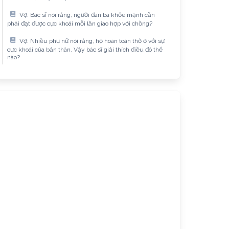
Vợ: Bác sĩ nói rằng, người đàn bà khỏe mạnh cần
phải đạt được cực khoái mỗi lần giao hợp với chồng?
Vợ: Nhiều phụ nữ nói rằng, họ hoàn toàn thờ ơ với sự
cực khoái của bản thân. Vậy bác sĩ giải thích điều đó thế
nào?