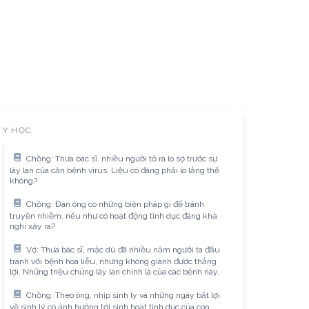
Y HỌC
Chồng: Thưa bác sĩ, nhiều người tỏ ra lo sợ trước sự
lây lan của căn bệnh virus. Liệu có đáng phải lo lắng thế
không?
Chồng: Đàn ông có những biện pháp gì để tránh
truyền nhiễm, nếu như có hoạt động tình dục đáng khả
nghi xảy ra?
Vợ: Thưa bác sĩ, mặc dù đã nhiều năm người ta đấu
tranh với bệnh hoa liễu, nhưng không giành được thắng
lợi. Những triệu chứng lây lan chính là của các bệnh này.
Chồng: Theo ông, nhịp sinh lý và những ngày bất lợi
về sinh lý có ảnh hưởng tới sinh hoạt tình dục của con